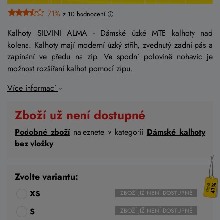
71%
z 10
hodnocení
Kalhoty SILVINI ALMA - Dámské úzké MTB kalhoty nad
kolena. Kalhoty mají moderní úzký střih, zvednutý zadní pás a
zapínání ve předu na zip. Ve spodní polovině nohavic je
možnost rozšíření kalhot pomocí zipu.
Více informací
Zboží už není dostupné
Podobné zboží
naleznete v kategorii
Dámské kalhoty
bez vložky
Zvolte variantu:
41%
XS
ZBOŽÍ JIŽ NENÍ DOSTUPNÉ
S
ZBOŽÍ JIŽ NENÍ DOSTUPNÉ