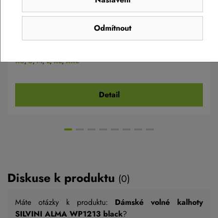
Dámské kalhoty SILVINI Veroli WP1909
cream
Odmítnout
1 499 Kč
990 Kč
Skladem eshop
XS
,
S
,
M
,
L
,
XL
,
XXL
Detail
Diskuse k produktu
(0)
Máte otázky k produktu:
Dámské volné kalhoty
SILVINI ALMA WP1213 black
?