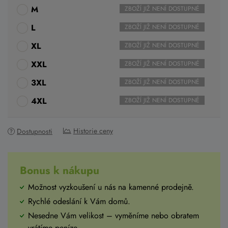
M
ZBOŽÍ JIŽ NENÍ DOSTUPNÉ
L
ZBOŽÍ JIŽ NENÍ DOSTUPNÉ
XL
ZBOŽÍ JIŽ NENÍ DOSTUPNÉ
XXL
ZBOŽÍ JIŽ NENÍ DOSTUPNÉ
3XL
ZBOŽÍ JIŽ NENÍ DOSTUPNÉ
4XL
ZBOŽÍ JIŽ NENÍ DOSTUPNÉ
Historie ceny
Dostupnosti
Bonus k nákupu
Možnost vyzkoušení u nás na kamenné prodejně.
Rychlé odeslání k Vám domů.
Nesedne Vám velikost – vyměníme nebo obratem
vrátíme peníze.