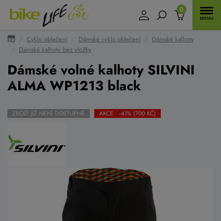
0
Cyklo oblečení
Dámské cyklo oblečení
Dámské kalhoty
Dámské kalhoty bez vložky
Dámské volné kalhoty SILVINI
ALMA WP1213 black
ZBOŽÍ JIŽ NENÍ DOSTUPNÉ
AKCE -41% (700 KČ)