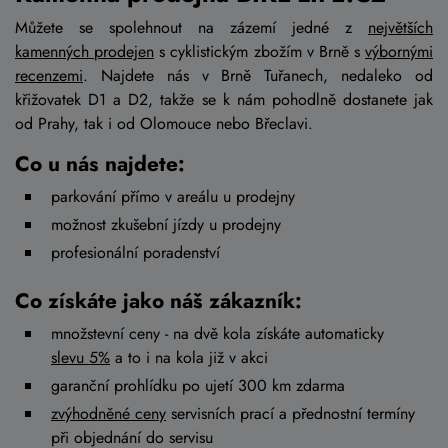
Můžete se spolehnout na zázemí jedné z
největších
kamenných prodejen
s cyklistickým zbožím v Brně s
výbornými
recenzemi
. Najdete nás v Brně Tuřanech, nedaleko od
křižovatek D1 a D2, takže se k nám pohodlně dostanete jak
od Prahy, tak i od Olomouce nebo Břeclavi.
Co u nás najdete:
parkování přímo v areálu u prodejny
možnost zkušební jízdy u prodejny
profesionální poradenství
Co získáte jako náš zákazník:
množstevní ceny - na dvě kola získáte automaticky
slevu 5%
a to i na kola již v akci
garanční prohlídku po ujetí 300 km zdarma
zvýhodněné ceny
servisních prací a přednostní termíny
při objednání do servisu