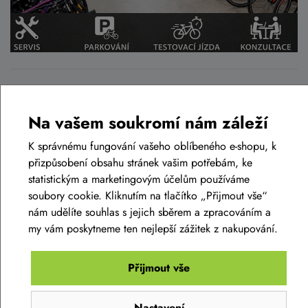
Podobné zboží v této cenové relaci
Na vašem soukromí nám záleží
K správnému fungování vašeho oblíbeného e-shopu, k
AKCE -34%
LIKVIDACE
přizpůsobení obsahu stránek vašim potřebám, ke
statistickým a marketingovým účelům používáme
soubory cookie. Kliknutím na tlačítko „Přijmout vše“
nám udělíte souhlas s jejich sběrem a zpracováním a
my vám poskytneme ten nejlepší zážitek z nakupování.
Přijmout vše
Nastavení