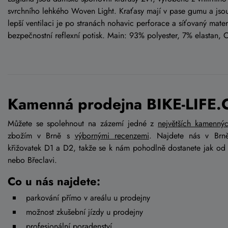
svrchního lehkého Woven Light. Kraťasy mají v pase gumu a jsou
lepší ventilaci je po stranách nohavic perforace a síťovaný materi
bezpečnostní reflexní potisk. Main: 93% polyester, 7% elastan, 
Kamenná prodejna BIKE-LIFE.
Můžete se spolehnout na zázemí jedné z
největších kamenný
zbožím v Brně s
výbornými recenzemi
. Najdete nás v Brn
křižovatek D1 a D2, takže se k nám pohodlně dostanete jak od
nebo Břeclavi.
Co u nás najdete:
parkování přímo v areálu u prodejny
možnost zkušební jízdy u prodejny
profesionální poradenství