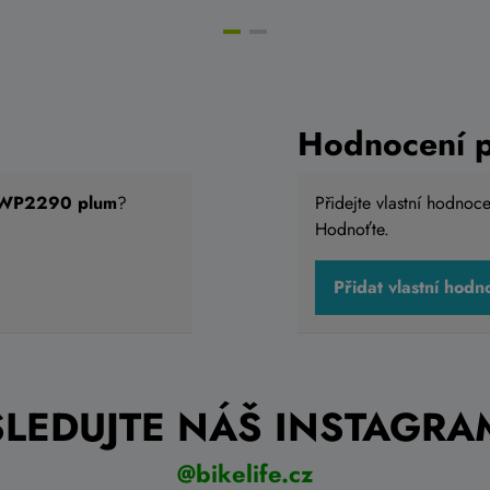
Hodnocení 
a WP2290 plum
?
Přidejte vlastní hodnoc
Hodnoťte.
Přidat vlastní hodn
SLEDUJTE NÁŠ INSTAGRA
@bikelife.cz