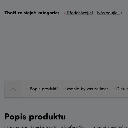
Zboží ze stejné kategorie:
Předcházející
Následující
Popis produktů
Mohlo by vás zajímat
Diskus
Popis produktu
Lagiana jsou dámské sportovní kraťasy 2v1, vyrobené z vnitřníh