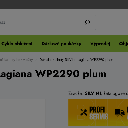
Cyklo oblečení
Dárkové poukázky
Výprodej
Obje
é kalhoty bez vložky
Dámské kalhoty SILVINI Lagiana WP2290 plum
 Lagiana WP2290 plum
Značka:
SILVINI
, katalogové