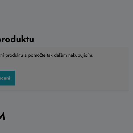
produktu
ení produktu a pomožte tak dalším nakupujícím.
ocení
M