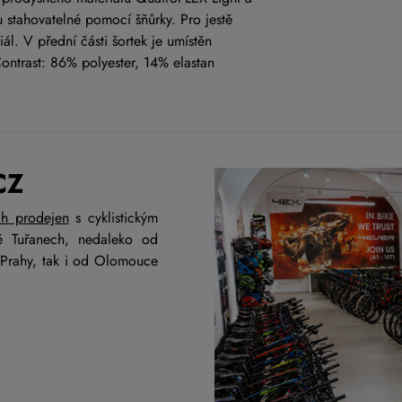
 stahovatelné pomocí šňůrky. Pro jestě
ál. V přední části šortek je umístěn
Contrast: 86% polyester, 14% elastan
CZ
ch prodejen
s cyklistickým
ě Tuřanech, nedaleko od
 Prahy, tak i od Olomouce