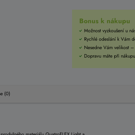
Bonus k nákupu
Možnost vyzkoušení u ná
Rychlé odeslání k Vám 
Nesedne Vám velikost –
Dopravu máte při náku
e (0)
o prodyšného materiálu QuatroFLEX Light a