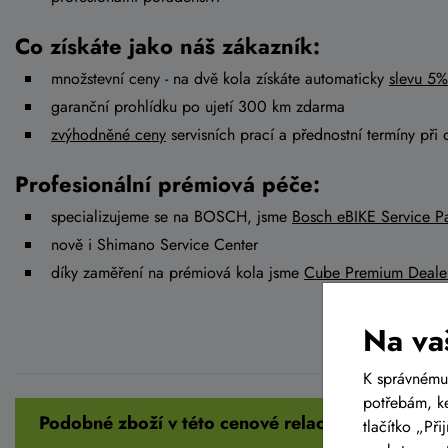
Co získáte jako náš zákazník:
množstevní ceny - na dvě kola získáte automaticky
slevu 5%
garanční prohlídku po ujetí 300 km zdarma
zvýhodněné ceny
servisních prací a přednostní termíny při 
Profesionální prémiová péče:
specializujeme se na BOSCH, jsme
Bosch eBIKE Service Pa
nově i Shimano Service Center
díky zaměření na prémiová kola jsme
Cube Premium Deale
Na va
K správnému
potřebám, ke
Podobné zboží v této cenové relaci
tlačítko „Př