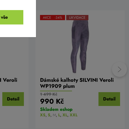
 vše
AKCE -34%
LIKVIDACE
 Veroli
Dámské kalhoty SILVINI Veroli
WP1909 plum
1 499 Kč
Detail
Detail
990 Kč
Skladem eshop
XS
,
S
,
M
,
L
,
XL
,
XXL