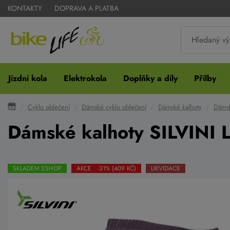
KONTAKTY
DOPRAVA A PLATBA
Jízdní kola
Elektrokola
Doplňky a díly
Přilby
Cyklo oblečení
Dámské cyklo oblečení
Dámské kalhoty
Dámsk
Dámské kalhoty SILVINI
SKLADEM ESHOP
AKCE -31% (409 KČ)
LIKVIDACE