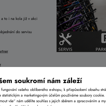
a to i na kola již v akci
objednání do servisu
rtner
r
šem soukromí nám záleží
 fungování vašeho oblíbeného e-shopu, k přizpůsobení obsahu str
 statistickým a marketingovým účelům používáme soubory cookie. 
ijmout vše“ nám udělíte souhlas s jejich sběrem a zpracováním a m