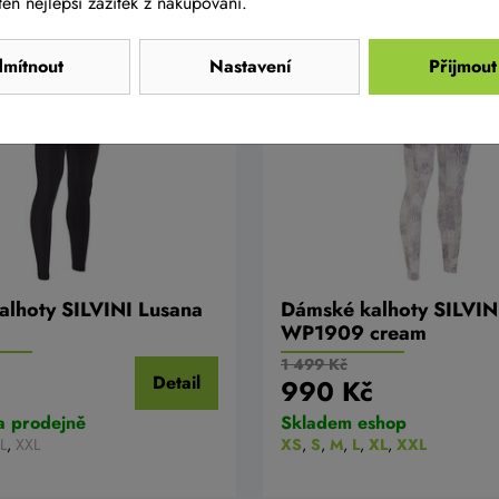
en nejlepší zážitek z nakupování.
mítnout
Nastavení
Přijmout
LIKVIDACE
AKCE -34%
LIKVIDACE
lhoty SILVINI Lusana
Dámské kalhoty SILVINI
WP1909 cream
1 499 Kč
Detail
990 Kč
a prodejně
Skladem eshop
L
,
XXL
XS
,
S
,
M
,
L
,
XL
,
XXL