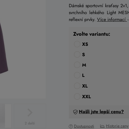
Dámské sportovní kraťasy 2v1,
svrchního lehkého Light MESH
reflexní prvky.
Více informací
Zvolte variantu:
XS
S
M
L
XL
XXL
Našli jste lepší cenu?
2 další
Historie ceny
Dostupnosti