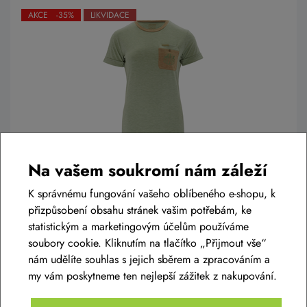
AKCE -35%
LIKVIDACE
Na vašem soukromí nám záleží
Dámské triko SILVINI Calvisia WD2259 olive-
tiger
K správnému fungování vašeho oblíbeného e-shopu, k
1 199 Kč
přizpůsobení obsahu stránek vašim potřebám, ke
779 Kč
statistickým a marketingovým účelům používáme
Skladem eshop
soubory cookie. Kliknutím na tlačítko „Přijmout vše“
XS
,
S
,
M
,
L
,
XL
,
XXL
nám udělíte souhlas s jejich sběrem a zpracováním a
my vám poskytneme ten nejlepší zážitek z nakupování.
Detail