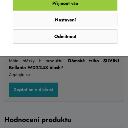
Přijmout vše
Nastavení
Odmítnout
Diskuse k produktu
(0)
Máte otázky k produktu:
Dámské triko SILVINI
Bellanta WD2248 blush
?
Zeptejte se.
Zeptat se v diskusi
Hodnocení produktu