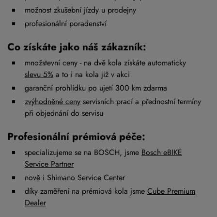
možnost zkušební jízdy u prodejny
profesionální poradenství
Co získáte jako náš zákazník:
množstevní ceny - na dvě kola získáte automaticky
slevu 5%
a to i na kola již v akci
garanční prohlídku po ujetí 300 km zdarma
zvýhodněné ceny
servisních prací a přednostní termíny
při objednání do servisu
Profesionální prémiová péče:
specializujeme se na BOSCH, jsme
Bosch eBIKE
Service Partner
nově i Shimano Service Center
díky zaměření na prémiová kola jsme
Cube Premium
Dealer