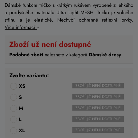
Dámské funkční tričko s krátkým rukávem vyrobené z lehkého
a prodyšného materiálu Ultra Light MESH. Tričko je volného
střihu a je elastické. Nechybí ochranné reflexní prvky.
Více informací
Zboží už není dostupné
Podobné zboží
naleznete v kategorii
Dámské dresy
Zvolte variantu:
XS
ZBOŽÍ JIŽ NENÍ DOSTUPNÉ
S
ZBOŽÍ JIŽ NENÍ DOSTUPNÉ
M
ZBOŽÍ JIŽ NENÍ DOSTUPNÉ
L
ZBOŽÍ JIŽ NENÍ DOSTUPNÉ
XL
ZBOŽÍ JIŽ NENÍ DOSTUPNÉ