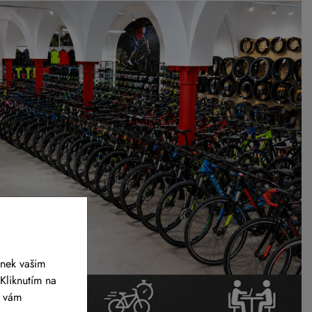
ánek vašim
Kliknutím na
y vám