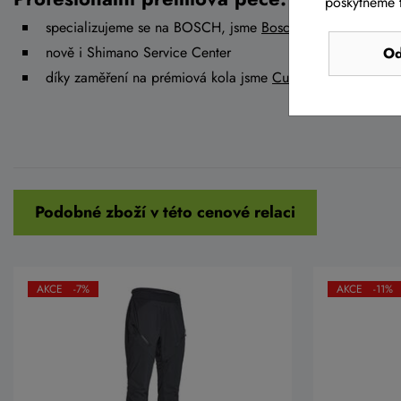
poskytneme t
specializujeme se na BOSCH, jsme
Bosch eBIKE Service Pa
nově i Shimano Service Center
Od
díky zaměření na prémiová kola jsme
Cube Premium Deale
Podobné zboží v této cenové relaci
AKCE -7%
AKCE -11%