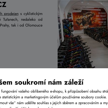
CZ
ch prodejen
s cyklistickým
ě Tuřanech, nedaleko od
 Prahy, tak i od Olomouce
šem soukromí nám záleží
a to i na kola již v akci
 fungování vašeho oblíbeného e-shopu, k přizpůsobení obsahu str
objednání do servisu
 statistickým a marketingovým účelům používáme soubory cookie. 
ijmout vše“ nám udělíte souhlas s jejich sběrem a zpracováním a m