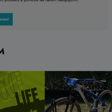
ocení
M