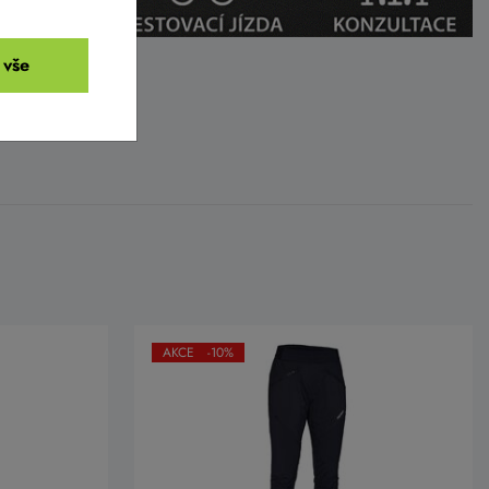
 vše
AKCE -10%