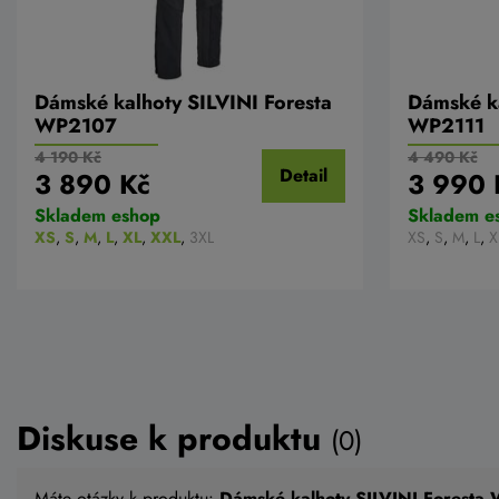
Dámské kalhoty SILVINI Foresta
Dámské ka
WP2107
WP2111
4 190 Kč
4 490 Kč
Detail
3 890 Kč
3 990 
Skladem eshop
Skladem e
XS
,
S
,
M
,
L
,
XL
,
XXL
,
3XL
XS
,
S
,
M
,
L
,
X
Diskuse k produktu
(0)
Máte otázky k produktu:
Dámské kalhoty SILVINI Forest