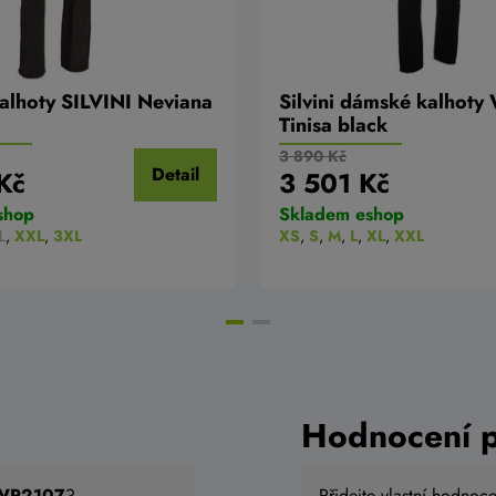
lhoty SILVINI Neviana
Silvini dámské kalhot
Tinisa black
3 890 Kč
Detail
Kč
3 501 Kč
shop
Skladem eshop
L
,
XXL
,
3XL
XS
,
S
,
M
,
L
,
XL
,
XXL
Hodnocení 
a WP2107
?
Přidejte vlastní hodnoc