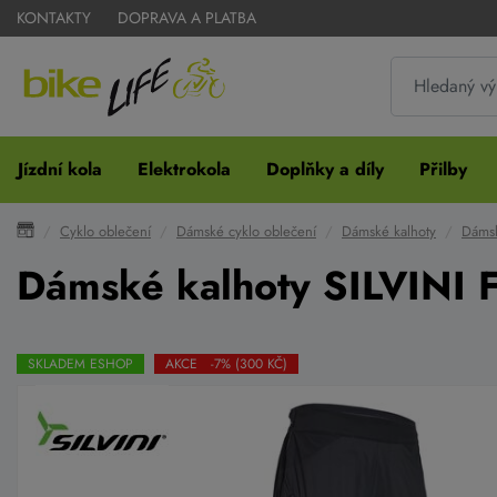
KONTAKTY
DOPRAVA A PLATBA
Jízdní kola
Elektrokola
Doplňky a díly
Přilby
Cyklo oblečení
Dámské cyklo oblečení
Dámské kalhoty
Dámsk
Dámské kalhoty SILVINI 
SKLADEM ESHOP
AKCE -7% (300 KČ)