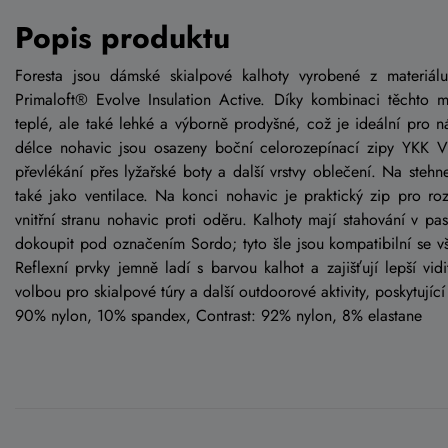
Popis produktu
Foresta jsou dámské skialpové kalhoty vyrobené z materiál
Primaloft® Evolve Insulation Active. Díky kombinaci těchto m
teplé, ale také lehké a výborně prodyšné, což je ideální pro 
délce nohavic jsou osazeny boční celorozepínací zipy YKK 
převlékání přes lyžařské boty a další vrstvy oblečení. Na stehn
také jako ventilace. Na konci nohavic je praktický zip pro ro
vnitřní stranu nohavic proti oděru. Kalhoty mají stahování v pa
dokoupit pod označením Sordo; tyto šle jsou kompatibilní se v
Reflexní prvky jemně ladí s barvou kalhot a zajišťují lepší vid
volbou pro skialpové túry a další outdoorové aktivity, poskytují
90% nylon, 10% spandex, Contrast: 92% nylon, 8% elastane