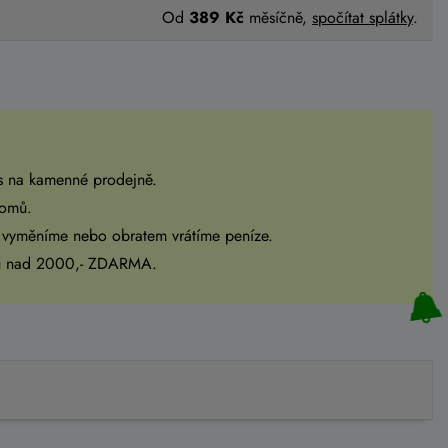
Od
389 Kč
měsíčně,
spočítat splátky
.
s na kamenné prodejně.
domů.
 vyměníme nebo obratem vrátíme peníze.
pu nad 2000,- ZDARMA.