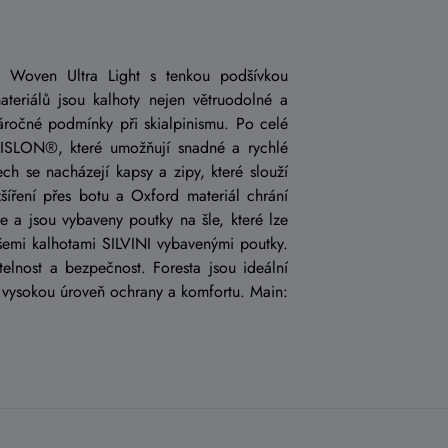
u Woven Ultra Light s tenkou podšívkou
ateriálů jsou kalhoty nejen větruodolné a
náročné podmínky při skialpinismu. Po celé
VISLON®, které umožňují snadné a rychlé
ech se nacházejí kapsy a zipy, které slouží
zšíření přes botu a Oxford materiál chrání
se a jsou vybaveny poutky na šle, které lze
šemi kalhotami SILVINI vybavenými poutky.
itelnost a bezpečnost. Foresta jsou ideální
cí vysokou úroveň ochrany a komfortu. Main: