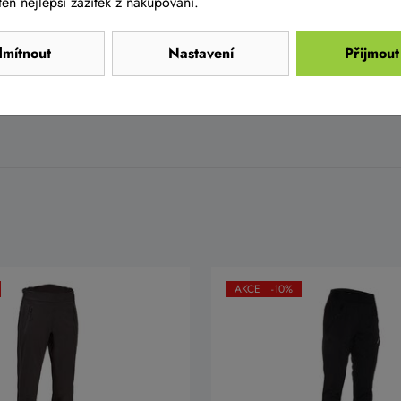
en nejlepší zážitek z nakupování.
rtner
mítnout
Nastavení
Přijmout
r
AKCE -10%