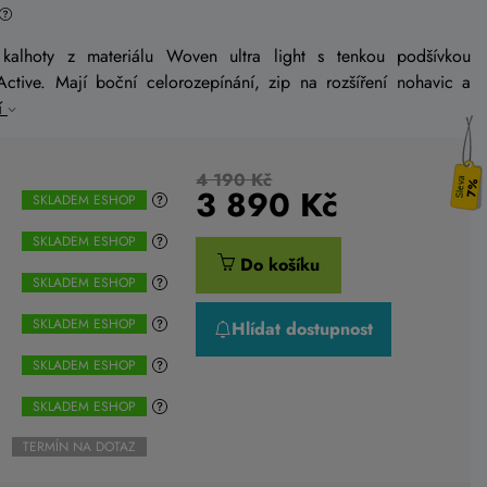
kalhoty z materiálu Woven ultra light s tenkou podšívkou
Active. Mají boční celorozepínání, zip na rozšíření nohavic a
í
4 190 Kč
7%
3 890
Kč
SKLADEM ESHOP
SKLADEM ESHOP
Do košíku
SKLADEM ESHOP
SKLADEM ESHOP
Hlídat dostupnost
SKLADEM ESHOP
SKLADEM ESHOP
TERMÍN NA DOTAZ