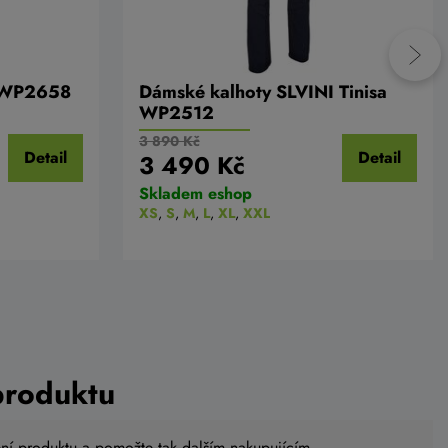
y WP2658
Dámské kalhoty SLVINI Tinisa
WP2512
3 890 Kč
Detail
Detail
3 490 Kč
Skladem eshop
XS
,
S
,
M
,
L
,
XL
,
XXL
produktu
ení produktu a pomožte tak dalším nakupujícím.