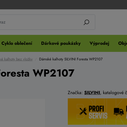
Cyklo oblečení
Dárkové poukázky
Výprodej
Obje
é kalhoty bez vložky
Dámské kalhoty SILVINI Foresta WP2107
Foresta WP2107
Značka:
SILVINI
, katalogové