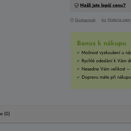
Našli jste lepší cenu?
Historie ceny
Dostupnosti
Bonus k nákupu
Možnost vyzkoušení u ná
Rychlé odeslání k Vám 
Nesedne Vám velikost –
Dopravu máte při náku
e (0)