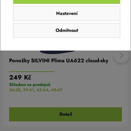
Nastavení
Odmítnout
Ponožky SILVINI Plima UA622 cloud-sky
249 Kč
Skladem na prodejně
36-38
,
39-41
,
42-44
,
45-47
Detail