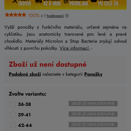
100%
z 1
hodnocení
Vyšší ponožky z funkčního materiálu, určené zejména na
cyklistiku. Jsou anatomicky tvarované pro levé a pravé
chodidlo. Materiály Microlon a Stop Bacteria zvyšují odvod
vlhkosti z povrchu pokožky.
Více informací
Zboží už není dostupné
Podobné zboží
naleznete v kategorii
Ponožky
Zvolte variantu:
36-38
ZBOŽÍ JIŽ NENÍ DOSTUPNÉ
39-41
ZBOŽÍ JIŽ NENÍ DOSTUPNÉ
42-44
ZBOŽÍ JIŽ NENÍ DOSTUPNÉ