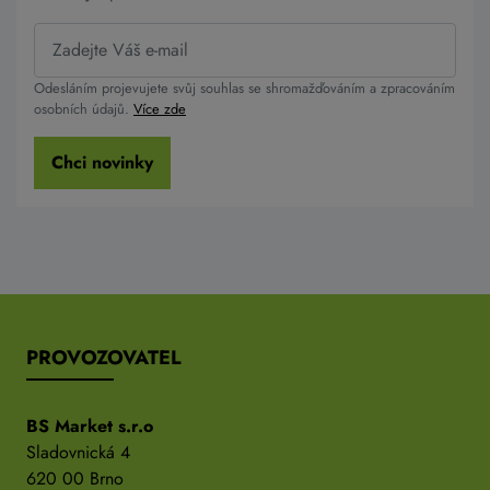
Odesláním projevujete svůj souhlas se shromažďováním a zpracováním
osobních údajů.
Více zde
Chci novinky
PROVOZOVATEL
BS Market s.r.o
Sladovnická 4
620 00 Brno