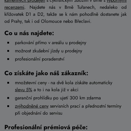
kamenných prodejen
s cyklistickým zbožím v Brně s
výbornými
recenzemi
. Najdete nás v Brně Tuřanech, nedaleko od
křižovatek D1 a D2, takže se k nám pohodlně dostanete jak
od Prahy, tak i od Olomouce nebo Břeclavi.
Co u nás najdete:
parkování přímo v areálu u prodejny
možnost zkušební jízdy u prodejny
profesionální poradenství
Co získáte jako náš zákazník:
množstevní ceny - na dvě kola získáte automaticky
slevu 5%
a to i na kola již v akci
garanční prohlídku po ujetí 300 km zdarma
zvýhodněné ceny
servisních prací a přednostní termíny
při objednání do servisu
Profesionální prémiová péče: