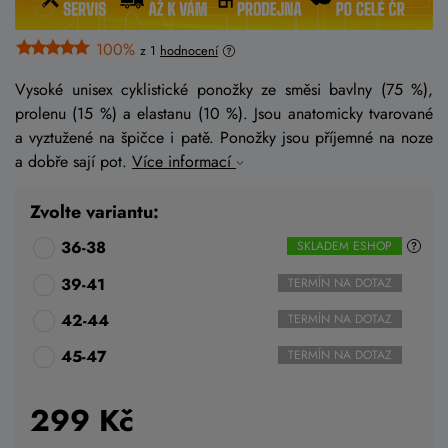
100%
z 1
hodnocení
Vysoké unisex cyklistické ponožky ze směsi bavlny (75 %),
prolenu (15 %) a elastanu (10 %). Jsou anatomicky tvarované
a vyztužené na špičce i patě. Ponožky jsou příjemné na noze
a dobře sají pot.
Více informací
Zvolte variantu:
36-38
SKLADEM ESHOP
39-41
TERMÍN NA DOTAZ
42-44
TERMÍN NA DOTAZ
45-47
TERMÍN NA DOTAZ
299
Kč