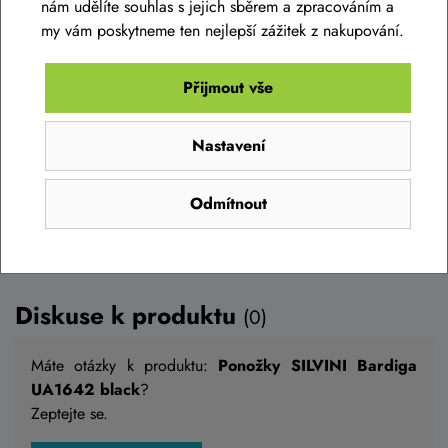
nám udělíte souhlas s jejich sběrem a zpracováním a
299 Kč
my vám poskytneme ten nejlepší zážitek z nakupování.
Skladem eshop
36-38
,
39-41
,
42-44
,
45-47
Přijmout vše
Detail
Nastavení
Odmítnout
Diskuse k produktu
(0)
Máte otázky k produktu:
Ponožky SILVINI Bardiga
UA1642 black
?
Zeptejte se.