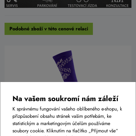
Podobné zboží v této cenové relaci
Na vašem soukromí nám záleží
K správnému fungování vašeho oblíbeného e-shopu, k
přizpůsobení obsahu stránek vašim potřebám, ke
statistickým a marketingovým účelům používáme
Ponožky SILVINI BARDIGA UA1642
soubory cookie. Kliknutím na tlačítko „Přijmout vše“