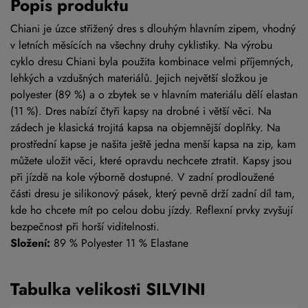
Popis produktu
Chiani je úzce střižený dres s dlouhým hlavním zipem, vhodný
v letních měsících na všechny druhy cyklistiky. Na výrobu
cyklo dresu Chiani byla použita kombinace velmi příjemných,
lehkých a vzdušných materiálů. Jejich největší složkou je
polyester (89 %) a o zbytek se v hlavním materiálu dělí elastan
(11 %). Dres nabízí čtyři kapsy na drobné i větší věci. Na
zádech je klasická trojitá kapsa na objemnější doplňky. Na
prostřední kapse je našita ještě jedna menší kapsa na zip, kam
můžete uložit věci, které opravdu nechcete ztratit. Kapsy jsou
při jízdě na kole výborně dostupné. V zadní prodloužené
části dresu je silikonový pásek, který pevně drží zadní díl tam,
kde ho chcete mít po celou dobu jízdy. Reflexní prvky zvyšují
bezpečnost při horší viditelnosti.
Složení:
89 % Polyester 11 % Elastane
Tabulka velikosti SILVINI