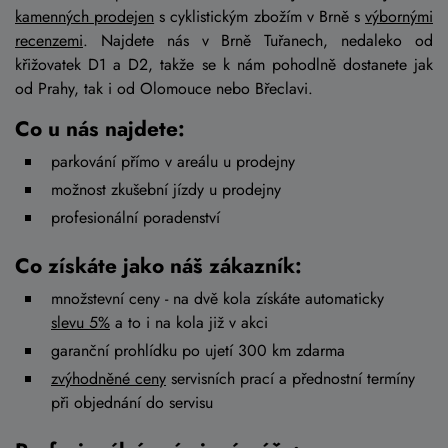
kamenných prodejen
s cyklistickým zbožím v Brně s
výbornými
recenzemi
. Najdete nás v Brně Tuřanech, nedaleko od
křižovatek D1 a D2, takže se k nám pohodlně dostanete jak
od Prahy, tak i od Olomouce nebo Břeclavi.
Co u nás najdete:
parkování přímo v areálu u prodejny
možnost zkušební jízdy u prodejny
profesionální poradenství
Co získáte jako náš zákazník:
množstevní ceny - na dvě kola získáte automaticky
slevu 5%
a to i na kola již v akci
garanční prohlídku po ujetí 300 km zdarma
zvýhodněné ceny
servisních prací a přednostní termíny
při objednání do servisu