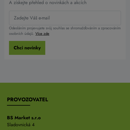
A získejte přehled o novinkách a akcích
Odesláním projevujete svůj souhlas se shromažďováním a zpracováním
osobních údajů.
Více zde
Chci novinky
PROVOZOVATEL
BS Market s.r.o
Sladovnická 4