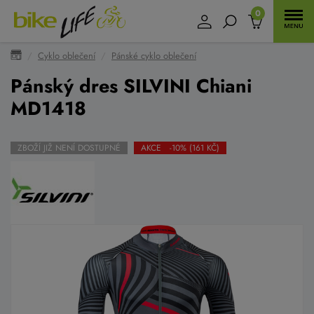
0
Cyklo oblečení
Pánské cyklo oblečení
Pánský dres SILVINI Chiani
MD1418
ZBOŽÍ JIŽ NENÍ DOSTUPNÉ
AKCE -10% (161 KČ)