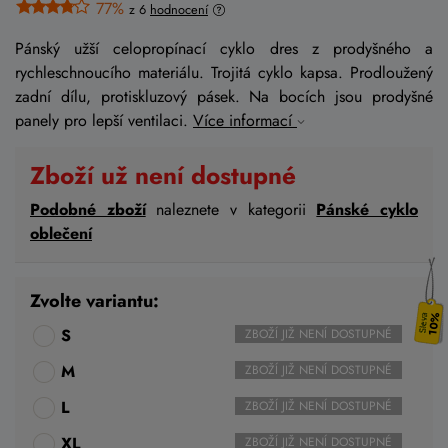
77%
z 6
hodnocení
Pánský užší celopropínací cyklo dres z prodyšného a
rychleschnoucího materiálu. Trojitá cyklo kapsa. Prodloužený
zadní dílu, protiskluzový pásek. Na bocích jsou prodyšné
panely pro lepší ventilaci.
Více informací
Zboží už není dostupné
Podobné zboží
naleznete v kategorii
Pánské cyklo
oblečení
Zvolte variantu:
10%
S
ZBOŽÍ JIŽ NENÍ DOSTUPNÉ
M
ZBOŽÍ JIŽ NENÍ DOSTUPNÉ
L
ZBOŽÍ JIŽ NENÍ DOSTUPNÉ
XL
ZBOŽÍ JIŽ NENÍ DOSTUPNÉ