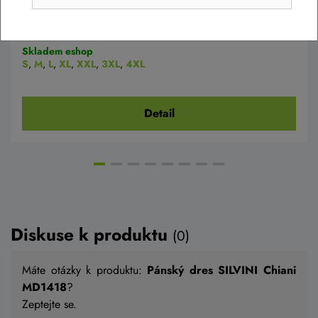
1 590 Kč
1 431 Kč
Skladem eshop
S
,
M
,
L
,
XL
,
XXL
,
3XL
,
4XL
Detail
Diskuse k produktu
(0)
Máte otázky k produktu:
Pánský dres SILVINI Chiani
MD1418
?
Zeptejte se.