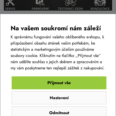
Na vašem soukromí nám záleží
Podobné zboží v této cenové relaci
K správnému fungování vašeho oblíbeného e-shopu, k
přizpůsobení obsahu stránek vašim potřebám, ke
statistickým a marketingovým účelům používáme
AKCE -10%
soubory cookie. Kliknutím na tlačítko „Přijmout vše“
nám udělíte souhlas s jejich sběrem a zpracováním a
my vám poskytneme ten nejlepší zážitek z nakupování.
Přijmout vše
Nastavení
Silvini pánská mikina MJ2605 Anterselvo
Odmítnout
black