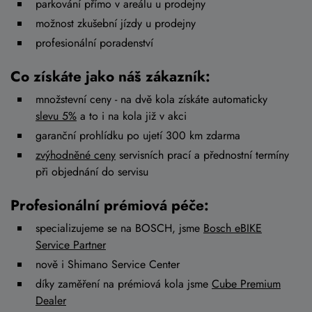
parkování přímo v areálu u prodejny
možnost zkušební jízdy u prodejny
profesionální poradenství
Co získáte jako náš zákazník:
množstevní ceny - na dvě kola získáte automaticky
slevu 5%
a to i na kola již v akci
garanční prohlídku po ujetí 300 km zdarma
zvýhodněné ceny
servisních prací a přednostní termíny
při objednání do servisu
Profesionální prémiová péče:
specializujeme se na BOSCH, jsme
Bosch eBIKE
Service Partner
nově i Shimano Service Center
díky zaměření na prémiová kola jsme
Cube Premium
Dealer