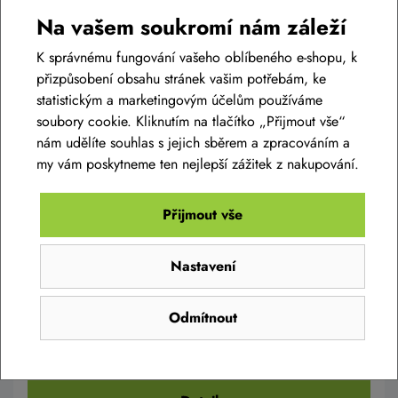
Na vašem soukromí nám záleží
AKCE -18%
K správnému fungování vašeho oblíbeného e-shopu, k
přizpůsobení obsahu stránek vašim potřebám, ke
statistickým a marketingovým účelům používáme
soubory cookie. Kliknutím na tlačítko „Přijmout vše“
nám udělíte souhlas s jejich sběrem a zpracováním a
my vám poskytneme ten nejlepší zážitek z nakupování.
Přijmout vše
Pánské kalhoty SILVINI Barrea MP2289 olive
black
Nastavení
3 990 Kč
3 290 Kč
Odmítnout
Skladem eshop
S
,
M
,
L
,
XL
,
XXL
,
3XL