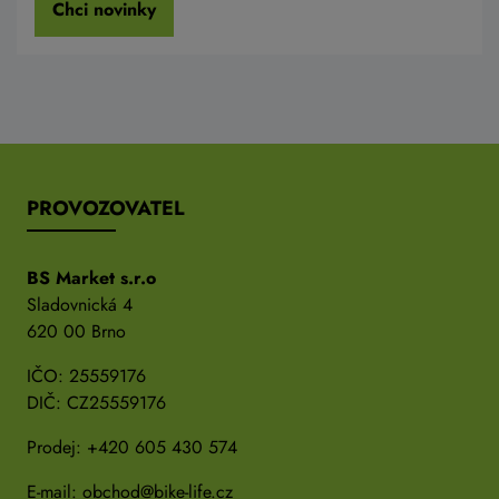
Chci novinky
PROVOZOVATEL
BS Market s.r.o
Sladovnická 4
620 00 Brno
IČO: 25559176
DIČ: CZ25559176
Prodej:
+420 605 430 574
E-mail:
obchod@bike-life.cz