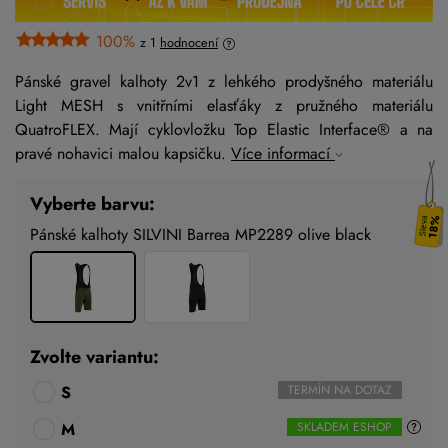
100%
z 1
hodnocení
Pánské gravel kalhoty 2v1 z lehkého prodyšného materiálu
Light MESH s vnitřními elasťáky z pružného materiálu
QuatroFLEX. Mají cyklovložku Top Elastic Interface® a na
pravé nohavici malou kapsičku.
Více informací
Vyberte barvu:
18%
Pánské kalhoty SILVINI Barrea MP2289 olive black
Zvolte variantu:
S
TERMÍN NA DOTAZ
M
SKLADEM ESHOP