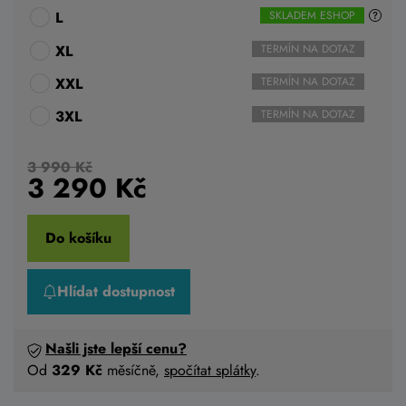
L
SKLADEM ESHOP
XL
TERMÍN NA DOTAZ
XXL
TERMÍN NA DOTAZ
3XL
TERMÍN NA DOTAZ
3 990 Kč
3 290
Kč
Do košíku
Hlídat dostupnost
Našli jste lepší cenu?
Od
329 Kč
měsíčně,
spočítat splátky
.