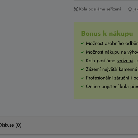
Kola posíláme seřízená
Ja
Bonus k nákupu
Možnost osobního odběr
Možnost nákupu na
výho
Kola posíláme
seřízená
,
Zázemí největší kamenné 
Profesionální záruční i p
Online pojištění kola př
Diskuse (0)