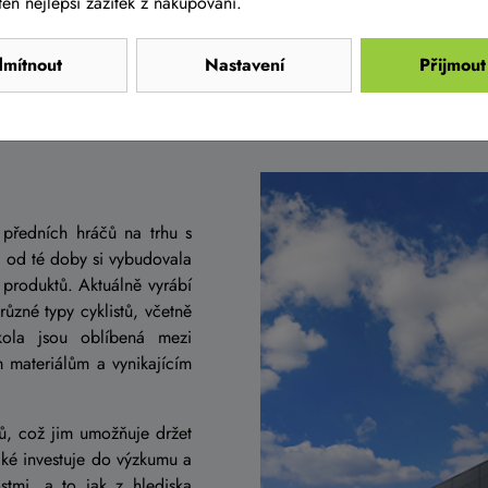
en nejlepší zážitek z nakupování.
mítnout
Nastavení
Přijmout
z předních hráčů na trhu s
a od té doby si vybudovala
h produktů. Aktuálně vyrábí
různé typy cyklistů, včetně
 kola jsou oblíbená mezi
m materiálům a vynikajícím
ů, což jim umožňuje držet
také investuje do výzkumu a
stmi, a to jak z hlediska