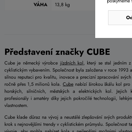
poskytneme t
VÁHA
13,8 kg
Od
Představení značky CUBE
Cube je německý výrobce
jízdních kol
, který se stal jedním 
cyklistickým vybavením. Společnost byla založena v roce 1993 
silnou reputaci pro kvalitu, inovace a precizní zpracování svýc
ročně přes 1,5 milionů kola.
Cube
nabízí širokou škálu kol pro 
horských, silničních, městských a elektrických kol. Jejich
profesionály i amatéry díky jejich pokročilé technologii, lehký
vlastnostem.
Cube klade důraz na vývoj a neustálé zlepšování svých produkt
krok s nejnovějšími trendy v cyklistickém průmyslu. Společnost 
vývoje, aby mohla nabízet kola s nejlepšími možnými vlastno