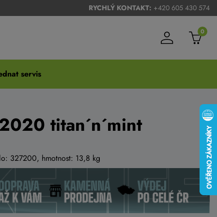
RYCHLÝ KONTAKT:
+420 605 430 574
0
dnat servis
020 titan´n´mint
slo: 327200, hmotnost: 13,8 kg