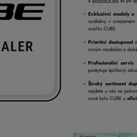
a
silničních kol
až po
e
Exkluzivní modely a
vyráběny v omezeném 
značku CUBE.
Prioritní dostupnost 
novým modelům a dokáže
Profesionální servis
–
poskytuje špičkový záruč
Široký sortiment do
najdete u nás na jednom
nové kolo CUBE u
ofi