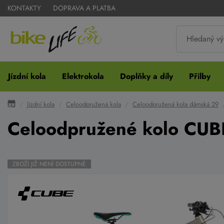
KONTAKTY
DOPRAVA A PLATBA
Jízdní kola
Elektrokola
Doplňky a díly
Přilby
Jízdní kola
Celoodpružená kola
Celoodpružená kola dámská 29
Celoodpružené kolo CUB
ZBOŽÍ JIŽ NENÍ DOSTUPNÉ