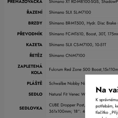
PŘEHAZOVAČKA
Shimano XT RD-M8100-SGS, ShadowPl
ŘAZENÍ
Shimano SLX SL-M7100
BRZDY
Shimano BR-MT500, Hydr. Disc Brake
PŘEVODNÍK
Shimano FC-MT610, Boost, 30T, 175m
KAZETA
Shimano SLX CS-M7100, 10-51T
ŘETĚZ
Shimano CN-M7100
ZAPLETENÁ
Fulcrum Red Zone 500 Boost,15x110m
KOLA
PLÁŠTĚ
Schwalbe Nobby Nic, Addix Speedgrip,
Na va
SEDLO
Natural Fit Venec WS
K správnému
CUBE Dropper Post, Handlebar Lever, 
potřebám, ke
SEDLOVKA
361x100mm; 18“: 403x120mm; 20“, 
tlačítko „Př