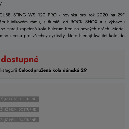
 CUBE STING WS 120 PRO - novinka pro rok 2020 na 29"
kém hliníkovém rámu, s tlumiči od ROCK SHOX a s výbavou
e starají zapetená kola Fulcrum Red na pevných osách. Model
nou cenu pro všechny cyklistky, které hledají kvalitní kolo do
 dostupné
 kategorii
Celoodpružená kola dámská 29
ŽÍ JIŽ NENÍ DOSTUPNÉ
ŽÍ JIŽ NENÍ DOSTUPNÉ
ŽÍ JIŽ NENÍ DOSTUPNÉ