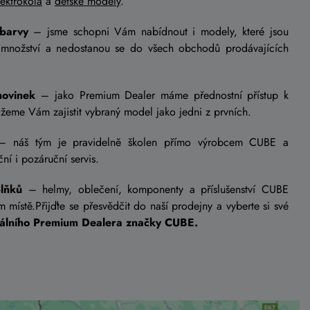
lektrokola
a
dětské modely
.
 barvy
– jsme schopni Vám nabídnout i modely, které jsou
množství a nedostanou se do všech obchodů prodávajících
novinek
– jako Premium Dealer máme přednostní přístup k
me Vám zajistit vybraný model jako jedni z prvních.
 náš tým je pravidelně školen přímo výrobcem CUBE a
ní i pozáruční servis.
plňků
– helmy, oblečení, komponenty a příslušenství CUBE
 místě.Přijďte se přesvědčit do naší prodejny a vyberte si své
ciálního Premium Dealera značky CUBE.