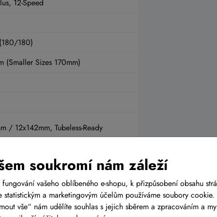
us, 12-Speed
 (180/180)
m (Smaller Sizes 170mm)
m / 12x142mm, Tubeless-Ready
 Kevlar, Tubeless Easy, 2.35
šem soukromí nám záleží
 fungování vašeho oblíbeného e-shopu, k přizpůsobení obsahu str
Internal Cable Routing, 30.9mm (16“:
 statistickým a marketingovým účelům používáme soubory cookie. 
22“: 425x130mm)
ijmout vše“ nám udělíte souhlas s jejich sběrem a zpracováním a m