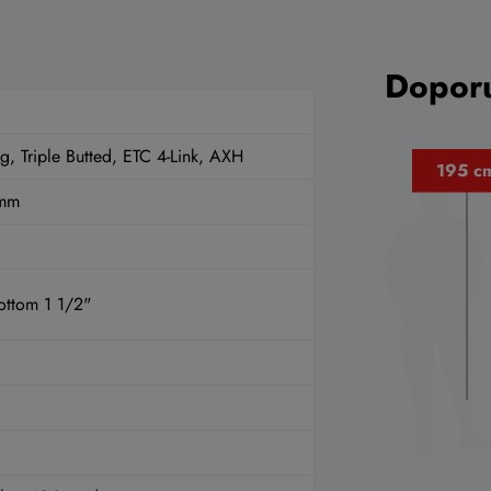
Doporu
, Triple Butted, ETC 4-Link, AXH
0mm
Bottom 1 1/2"