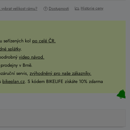
Historie ceny
k vybrat velikost rámu?
Dostupnosti
u seřízených kol
po celé ČR
.
dné splátky
.
 podrobný
video návod.
prodejny v Brně.
ozáruční servis,
zvýhodněný pro naše zákazníky.
es
bikeplan.cz
. S kódem BIKELIFE získáte 10% zdarma