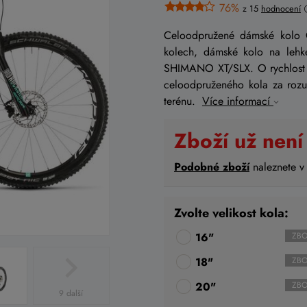
76%
z 15
hodnocení
Celoodpružené dámské kolo
kolech, dámské kolo na leh
SHIMANO XT/SLX. O rychlost s
celoodpruženého kola za rozum
terénu.
Více informací
Zboží už není
Podobné zboží
naleznete v
Zvolte velikost kola:
16"
ZBO
18"
ZBO
20"
ZBO
9 další