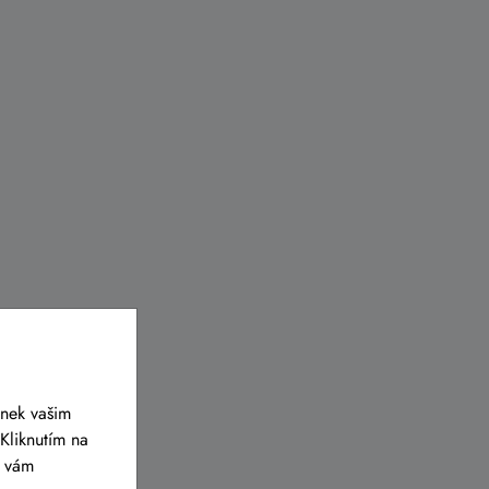
ánek vašim
Kliknutím na
y vám