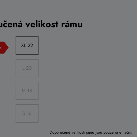
čená velikost rámu
XL 22
L 20
M 18
S 16
Doporučené velikosti rámu jsou pouze orientační.