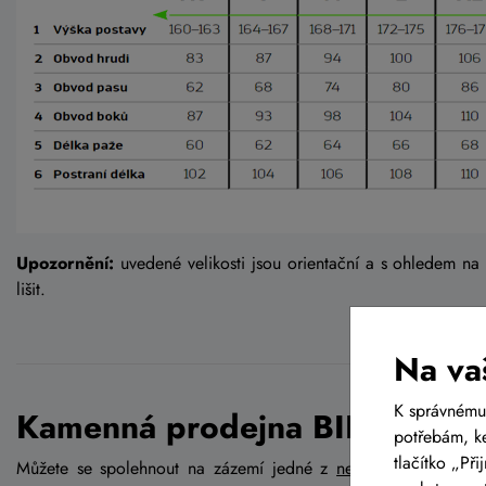
Upozornění:
uvedené velikosti jsou orientační a s ohledem na
lišit.
Na va
K správnému
Kamenná prodejna BIKE-LIFE.
potřebám, ke
tlačítko „Př
Můžete se spolehnout na zázemí jedné z
největších kamenný