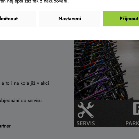
en nejlepší zážitek z nakupování.
ě Tuřanech, nedaleko od
 Prahy, tak i od Olomouce
mítnout
Nastavení
Přijmout
a to i na kola již v akci
objednání do servisu
rtner