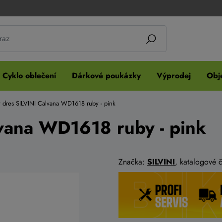
Cyklo oblečení
Dárkové poukázky
Výprodej
Obje
 dres SILVINI Calvana WD1618 ruby - pink
vana WD1618 ruby - pink
Značka:
SILVINI
, katalogové