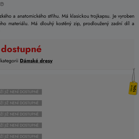
zkého a anatomického střihu. Má klasickou trojkapsu. Je vyroben
ého materiálu. Má dlouhý kostěný zip, prodloužený zadní díl a
 dostupné
 kategorii
Dámské dresy
10%
ŽÍ JIŽ NENÍ DOSTUPNÉ
ŽÍ JIŽ NENÍ DOSTUPNÉ
ŽÍ JIŽ NENÍ DOSTUPNÉ
ŽÍ JIŽ NENÍ DOSTUPNÉ
ŽÍ JIŽ NENÍ DOSTUPNÉ