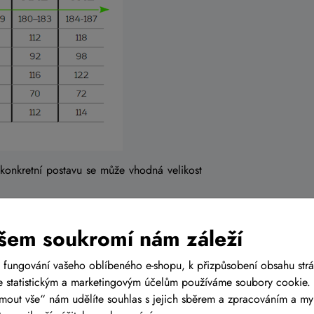
 konkretní postavu se může vhodná velikost
šem soukromí nám záleží
 fungování vašeho oblíbeného e-shopu, k přizpůsobení obsahu str
CZ
 statistickým a marketingovým účelům používáme soubory cookie. 
ijmout vše“ nám udělíte souhlas s jejich sběrem a zpracováním a m
ch prodejen
s cyklistickým