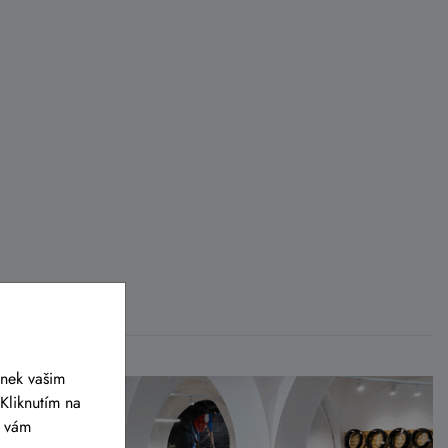
ánek vašim
Kliknutím na
y vám