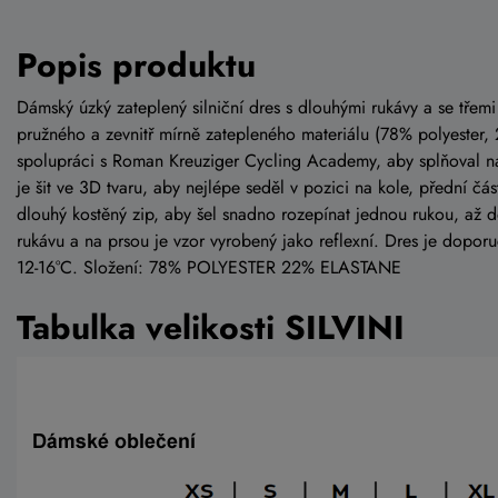
Popis produktu
Dámský úzký zateplený silniční dres s dlouhými rukávy a se třem
pružného a zevnitř mírně zatepleného materiálu (78% polyester, 
spolupráci s Roman Kreuziger Cycling Academy, aby splňoval nár
je šit ve 3D tvaru, aby nejlépe seděl v pozici na kole, přední č
dlouhý kostěný zip, aby šel snadno rozepínat jednou rukou, až 
rukávu a na prsou je vzor vyrobený jako reflexní. Dres je doporuč
12-16°C. Složení: 78% POLYESTER 22% ELASTANE
Tabulka velikosti SILVINI