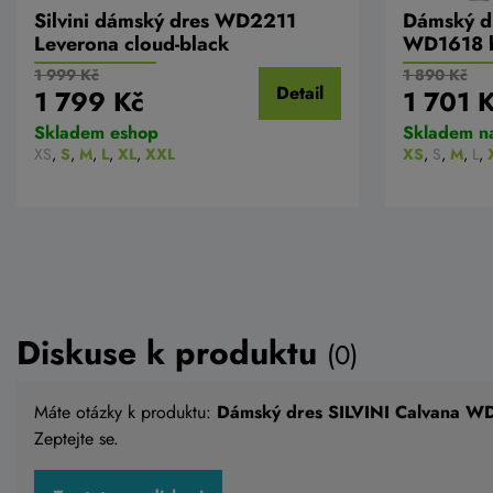
Silvini dámský dres WD2211
Dámský dr
Leverona cloud-black
WD1618 b
1 999 Kč
1 890 Kč
Detail
1 799 Kč
1 701 
Skladem eshop
Skladem n
XS
,
S
,
M
,
L
,
XL
,
XXL
XS
,
S
,
M
,
L
,
Diskuse k produktu
(0)
Máte otázky k produktu:
Dámský dres SILVINI Calvana WD
Zeptejte se.