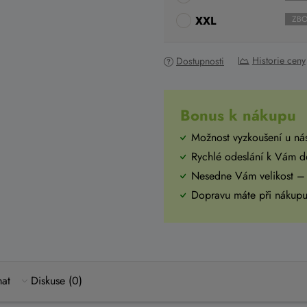
XXL
ZBO
Historie ceny
Dostupnosti
Bonus k nákupu
Možnost vyzkoušení u ná
Rychlé odeslání k Vám 
Nesedne Vám velikost –
Dopravu máte při náku
mat
Diskuse (0)