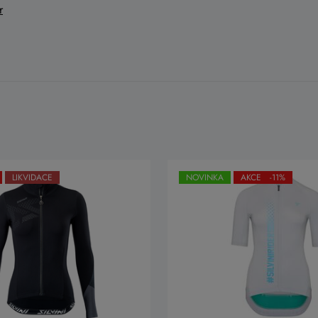
r
LIKVIDACE
NOVINKA
AKCE -11%