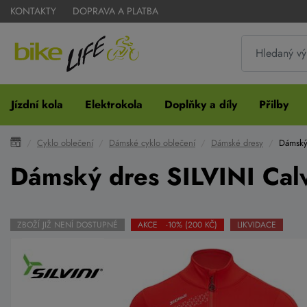
KONTAKTY
DOPRAVA A PLATBA
Jízdní kola
Elektrokola
Doplňky a díly
Přilby
Cyklo oblečení
Dámské cyklo oblečení
Dámské dresy
Dámský
Dámský dres SILVINI Cal
ZBOŽÍ JIŽ NENÍ DOSTUPNÉ
AKCE -10% (200 KČ)
LIKVIDACE