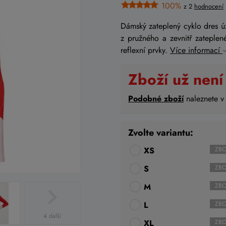
100%
z 2
hodnocení
Dámský zateplený cyklo dres ú
z pružného a zevnitř zateplen
reflexní prvky.
Více informací
Zboží už není
Podobné zboží
naleznete v
Zvolte variantu:
XS
ZBO
S
ZBO
M
ZBO
L
ZBO
4 další
XL
ZBO