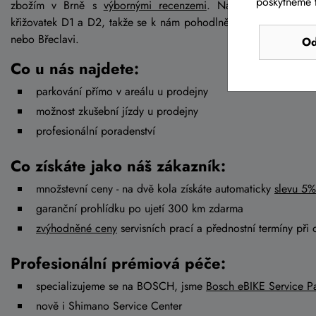
poskytneme t
zbožím v Brně s
výbornými recenzemi
. Najdete nás v Brn
křižovatek D1 a D2, takže se k nám pohodlně dostanete jak od
nebo Břeclavi.
Od
Co u nás najdete:
parkování přímo v areálu u prodejny
možnost zkušební jízdy u prodejny
profesionální poradenství
Co získáte jako náš zákazník:
množstevní ceny - na dvě kola získáte automaticky
slevu 5%
garanční prohlídku po ujetí 300 km zdarma
zvýhodněné ceny
servisních prací a přednostní termíny při 
Profesionální prémiová péče:
specializujeme se na BOSCH, jsme
Bosch eBIKE Service Pa
nově i Shimano Service Center