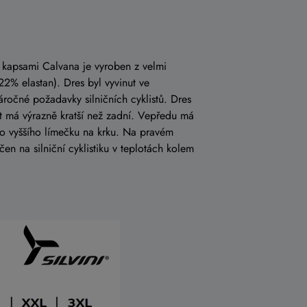
i kapsami Calvana je vyroben z velmi
22% elastan). Dres byl vyvinut ve
očné požadavky silničních cyklistů. Dres
ást má výrazně kratší než zadní. Vepředu má
do vyššího límečku na krku. Na pravém
en na silniční cyklistiku v teplotách kolem