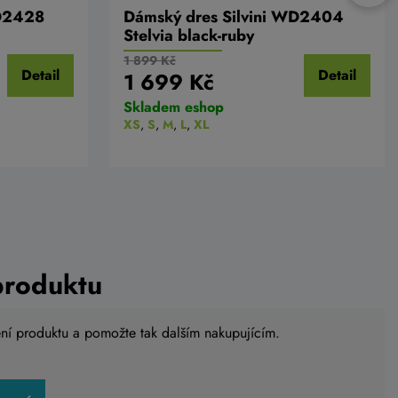
WD2428
Dámský dres Silvini WD2404
Stelvia black-ruby
1 899 Kč
Detail
Detail
1 699 Kč
Skladem eshop
XS
,
S
,
M
,
L
,
XL
produktu
ení produktu a pomožte tak dalším nakupujícím.