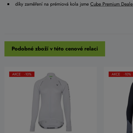
díky zaměření na prémiová kola jsme
Cube Premium Deale
Podobné zboží v této cenové relaci
AKCE -10%
AKCE -10%