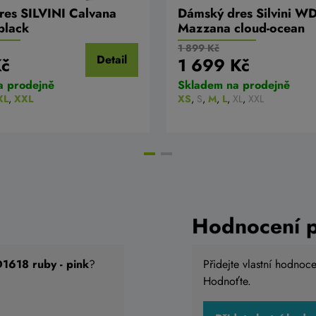
es SILVINI Calvana
Dámský dres Silvini 
lack
Mazzana cloud-ocean
1 899 Kč
Detail
Kč
1 699 Kč
a prodejně
Skladem na prodejně
XL
,
XXL
XS
,
S
,
M
,
L
,
XL
,
XXL
Hodnocení 
1618 ruby - pink
?
Přidejte vlastní hodnoc
Hodnoťte.