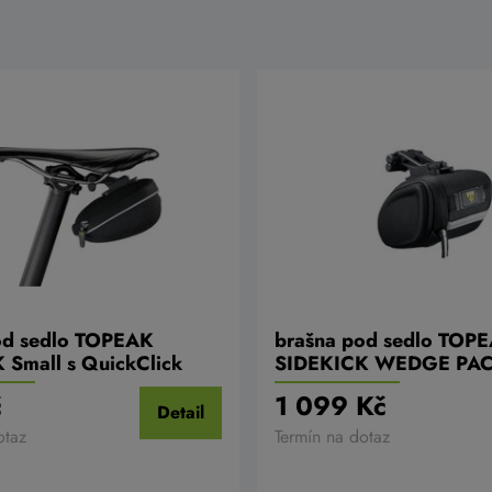
od sedlo TOPEAK
brašna pod sedlo TOP
Small s QuickClick
SIDEKICK WEDGE PA
č
1 099 Kč
Detail
otaz
Termín na dotaz