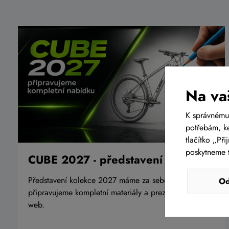
Na va
K správnému
potřebám, ke
tlačítko „Př
poskytneme t
CUBE 2027 - představení kolekce
Představení kolekce 2027 máme za sebou, nyní
Od
připravujeme kompletní materiály a prezentaci na
web.