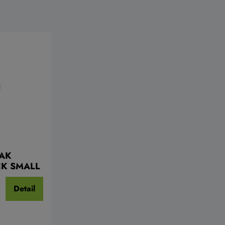
EAK
CK SMALL
Detail