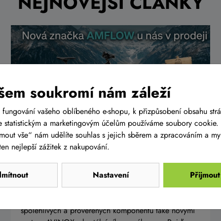
NEJNOVĚJŠÍ ČLÁNKY
šem soukromí nám záleží
 fungování vašeho oblíbeného e-shopu, k přizpůsobení obsahu str
 statistickým a marketingovým účelům používáme soubory cookie. 
ijmout vše“ nám udělíte souhlas s jejich sběrem a zpracováním a m
en nejlepší zážitek z nakupování.
Představení elektrokol AMFLOW s
motory AVINOX
mítnout
Nastavení
Přijmout
Do naší nabídky jsme zařadili novou prestižní značku
elektrokol AMFLOW, která je osazená kromě
spolehlivých a prověřených komponentů také novými