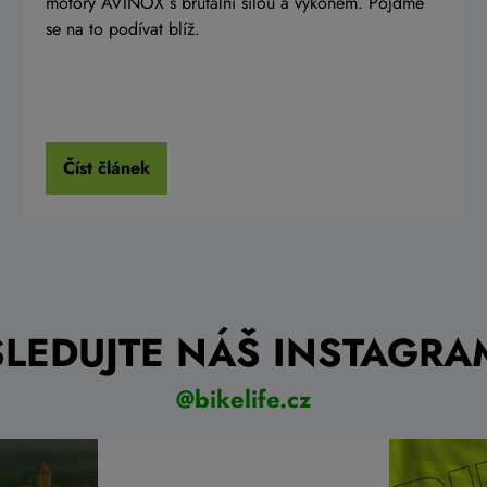
motory AVINOX s brutální sílou a výkonem. Pojďme
se na to podívat blíž.
Číst článek
SLEDUJTE NÁŠ INSTAGRA
@bikelife.cz