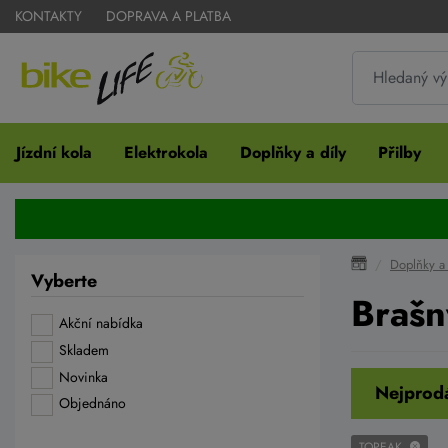
KONTAKTY
DOPRAVA A PLATBA
Jízdní kola
Elektrokola
Doplňky a díly
Přilby
Doplňky a 
Vyberte
Brašn
Akční nabídka
Skladem
Novinka
Nejprodá
Objednáno
TOPEAK