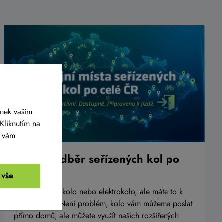
ánek vašim
Kliknutím na
y vám
Osobní odběr seřízených kol po
celé ČR
 vše
Chcete koupit kolo nebo elektrokolo, ale máte to k
nám daleko? Není problém, kolo vám můžeme poslat
přímo domů, ale můžete využít našich rozšířených