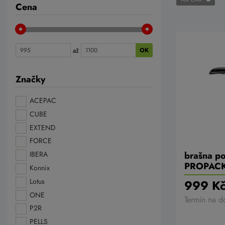
Cena
až
OK
Značky
ACEPAC
CUBE
EXTEND
FORCE
brašna p
IBERA
PROPACK 
Konnix
Lotus
999 K
ONE
Termín na d
P2R
PELLS