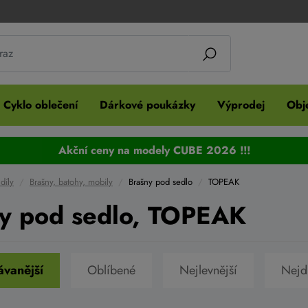
Cyklo oblečení
Dárkové poukázky
Výprodej
Obje
Akční ceny na modely CUBE 2026 !!!
díly
Brašny, batohy, mobily
Brašny pod sedlo
TOPEAK
y pod sedlo, TOPEAK
vanější
Oblíbené
Nejlevnější
Nejd