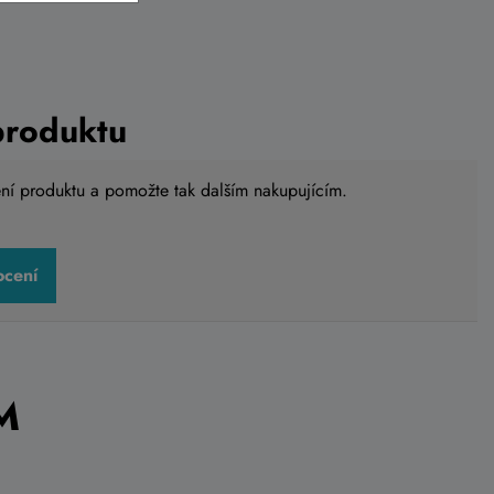
produktu
ení produktu a pomožte tak dalším nakupujícím.
ocení
d Pro
Blatník zadní ACID CUBE Junior
20"
359 Kč
o košíku
Do košíku
Skladem na
prodejně
M