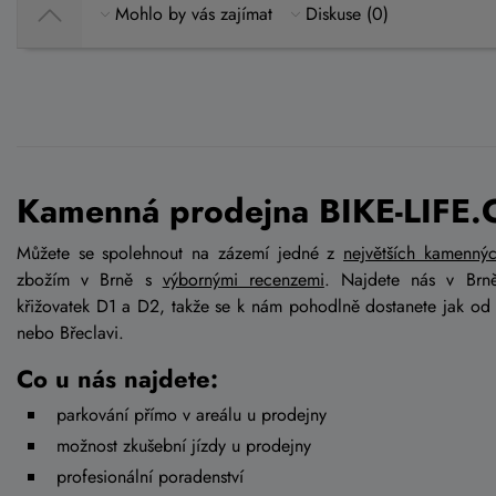
Mohlo by vás zajímat
Diskuse (0)
Kamenná prodejna BIKE-LIFE.
Můžete se spolehnout na zázemí jedné z
největších kamenný
zbožím v Brně s
výbornými recenzemi
. Najdete nás v Brn
křižovatek D1 a D2, takže se k nám pohodlně dostanete jak od
nebo Břeclavi.
Co u nás najdete:
parkování přímo v areálu u prodejny
možnost zkušební jízdy u prodejny
profesionální poradenství