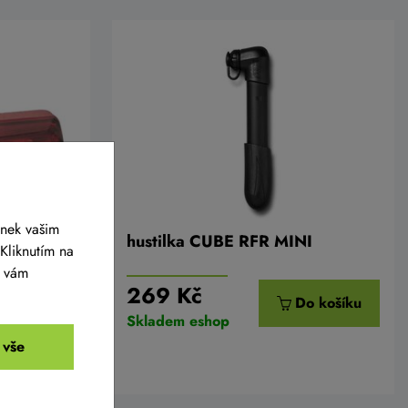
ánek vašim
 blikací
hustilka CUBE RFR MINI
Kliknutím na
bíjecí
y vám
269 Kč
o košíku
Do košíku
Skladem eshop
 vše