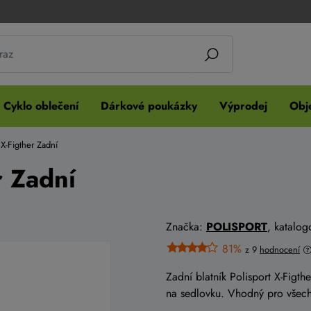
Cyklo oblečení
Dárkové poukázky
Výprodej
Obje
t X-Figther Zadní
r Zadní
Značka:
POLISPORT
, katalog
81%
z 9
hodnocení
Zadní blatník Polisport X-Figt
na sedlovku. Vhodný pro všec