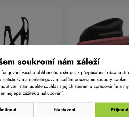
šem soukromí nám záleží
 fungování vašeho oblíbeného e-shopu, k přizpůsobení obsahu str
láhev CUBE
Světlo zadní PRO-T Plus
 statistickým a marketingovým účelům používáme soubory cookie. 
35 Lumen COB diody na
ijmout vše“ nám udělíte souhlas s jejich sběrem a zpracováním a m
přes USB kabel
č
399 Kč
en nejlepší zážitek z nakupování.
Do košíku
D
a
Skladem na
prodejně
mítnout
Nastavení
Přijmout