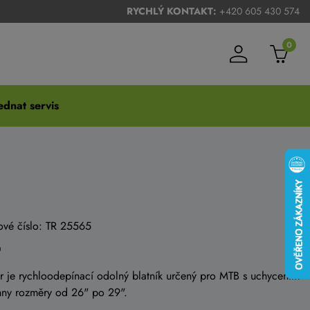
RYCHLÝ KONTAKT:
+420 605 430 574
0
dnat servis
ové číslo: TR 25565
her je rychloodepínací odolný blatník určený pro MTB s uchycením
hny rozměry od 26" po 29".