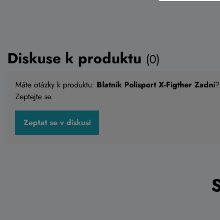
Diskuse k produktu
(0)
Máte otázky k produktu:
Blatník Polisport X-Figther Zadní
?
Zeptejte se.
Zeptat se v diskusi
Blatník Polisport X-Figther Zadní
Blatník 
zadní če
399 Kč
399 Kč
Do košíku
Skladem eshop
Skladem e