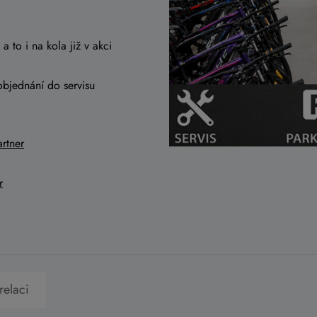
a to i na kola již v akci
objednání do servisu
rtner
r
relaci