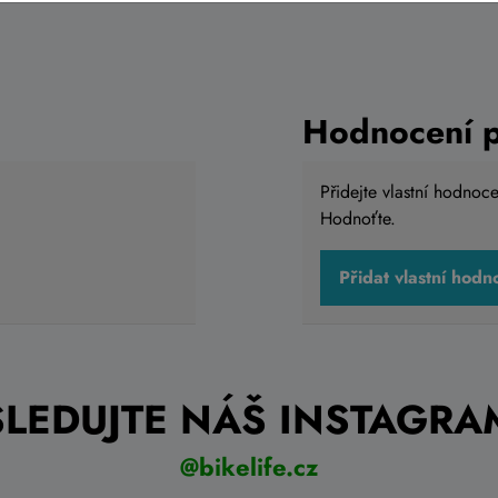
Hodnocení 
Přidejte vlastní hodnoc
Hodnoťte.
Přidat vlastní hodn
ACID CUBE vane pure
Blatník POLISPORT Mu
rno modrá
zadní 26/29
419 Kč
Do košíku
D
shop
Skladem eshop
SLEDUJTE NÁŠ INSTAGRA
@bikelife.cz