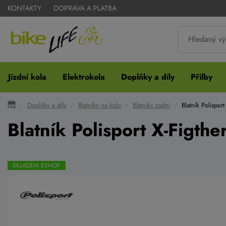
KONTAKTY
DOPRAVA A PLATBA
Jízdní kola
Elektrokola
Doplňky a díly
Přilby
Doplňky a díly
Blatníky na kolo
Blatníky zadní
Blatník Polispor
Blatník Polisport X-Figthe
SKLADEM ESHOP