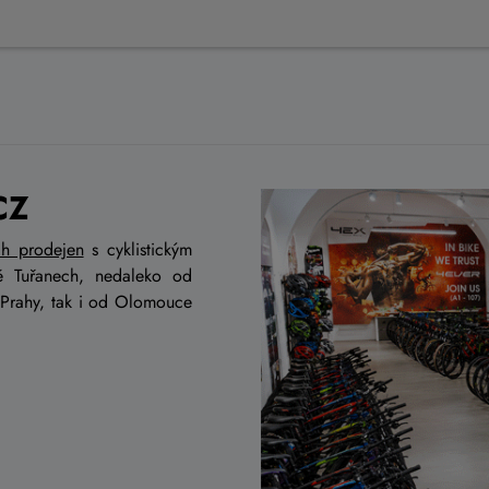
CZ
ch prodejen
s cyklistickým
ě Tuřanech, nedaleko od
 Prahy, tak i od Olomouce