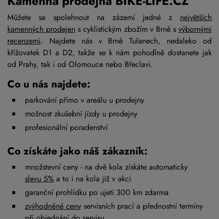
Kamenná prodejna BIKE-LIFE.CZ
Můžete se spolehnout na zázemí jedné z
největších
kamenných prodejen
s cyklistickým zbožím v Brně s
výbornými
recenzemi
. Najdete nás v Brně Tuřanech, nedaleko od
křižovatek D1 a D2, takže se k nám pohodlně dostanete jak
od Prahy, tak i od Olomouce nebo Břeclavi.
Co u nás najdete:
parkování přímo v areálu u prodejny
možnost zkušební jízdy u prodejny
profesionální poradenství
Co získáte jako náš zákazník:
množstevní ceny - na dvě kola získáte automaticky
slevu 5%
a to i na kola již v akci
garanční prohlídku po ujetí 300 km zdarma
zvýhodněné ceny
servisních prací a přednostní termíny
při objednání do servisu