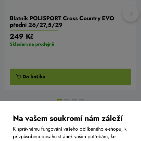
Blatník POLISPORT Cross Country EVO
přední 26/27,5/29
249 Kč
Skladem na prodejně
Do košíku
Na vašem soukromí nám záleží
K správnému fungování vašeho oblíbeného e-shopu, k
Diskuse k produktu
(0)
přizpůsobení obsahu stránek vašim potřebám, ke