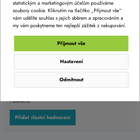
statistickým a marketingovým účelům používáme
Máte otázky k produktu:
Blatník CUBE Cubeguard
soubory cookie. Kliknutím na tlačítko „Přijmout vše“
Race zadní modrý
?
nám udělíte souhlas s jejich sběrem a zpracováním a
Zeptejte se.
my vám poskytneme ten nejlepší zážitek z nakupování.
Blatník CUBE Cubeguard Race zadní modrý
Zeptat se v diskusi
Přijmout vše
479 Kč
Nastavení
Skladem eshop
Hodnocení produktu
Odmítnout
Přidejte vlastní hodnocení produktu a pomožte tak dalším
nakupujícím.
Do košíku
Hodnoťte.
Přidat vlastní hodnocení