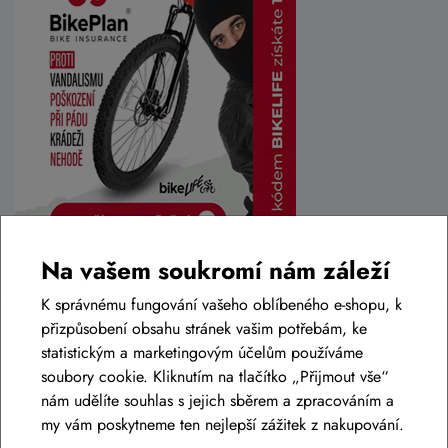
Na vašem soukromí nám záleží
K správnému fungování vašeho oblíbeného e-shopu, k
přizpůsobení obsahu stránek vašim potřebám, ke
statistickým a marketingovým účelům používáme
NEJNOVĚJŠÍ ČLÁNKY
soubory cookie. Kliknutím na tlačítko „Přijmout vše“
nám udělíte souhlas s jejich sběrem a zpracováním a
my vám poskytneme ten nejlepší zážitek z nakupování.