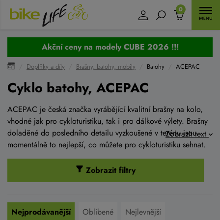
0
Akční ceny na modely CUBE 2026 !!!
Doplňky a díly
Brašny, batohy, mobily
Batohy
ACEPAC
Cyklo batohy, ACEPAC
ACEPAC je česká značka vyrábějící kvalitní brašny na kolo,
vhodné jak pro cykloturistiku, tak i pro dálkové výlety. Brašny
doladěné do posledního detailu vyzkoušené v terénu jsou
Zobrazit text
momentálně to nejlepší, co můžete pro cykloturistiku sehnat.
Zobrazit filtry
Nejprodávanější
Oblíbené
Nejlevnější