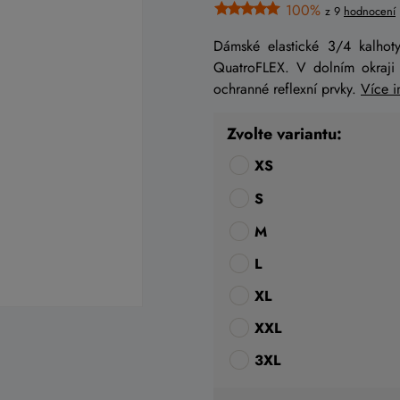
100%
z 9
hodnocení
Dámské elastické 3/4 kalhot
QuatroFLEX. V dolním okraji 
ochranné reflexní prvky.
Více 
Zvolte variantu:
XS
S
M
L
XL
XXL
3XL