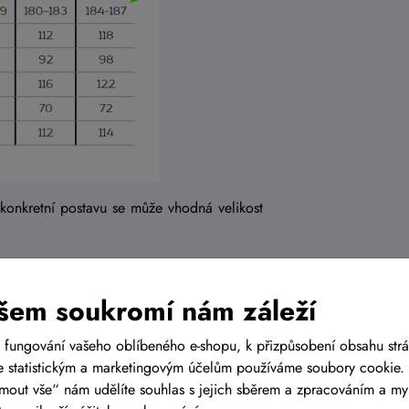
 konkretní postavu se může vhodná velikost
šem soukromí nám záleží
CZ
 fungování vašeho oblíbeného e-shopu, k přizpůsobení obsahu str
 statistickým a marketingovým účelům používáme soubory cookie. 
ch prodejen
s cyklistickým
ijmout vše“ nám udělíte souhlas s jejich sběrem a zpracováním a m
ě Tuřanech, nedaleko od