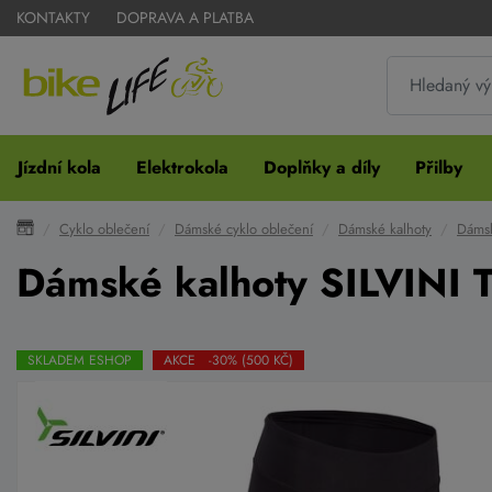
KONTAKTY
DOPRAVA A PLATBA
Jízdní kola
Elektrokola
Doplňky a díly
Přilby
Cyklo oblečení
Dámské cyklo oblečení
Dámské kalhoty
Dámsk
Dámské kalhoty SILVINI 
SKLADEM ESHOP
AKCE -30% (500 KČ)