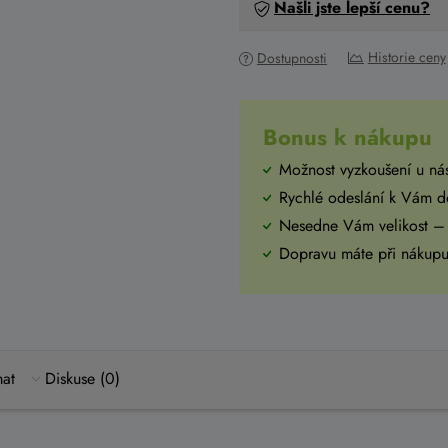
Našli jste lepší cenu?
Historie ceny
Dostupnosti
Bonus k nákupu
Možnost vyzkoušení u ná
Rychlé odeslání k Vám 
Nesedne Vám velikost –
Dopravu máte při náku
mat
Diskuse (0)