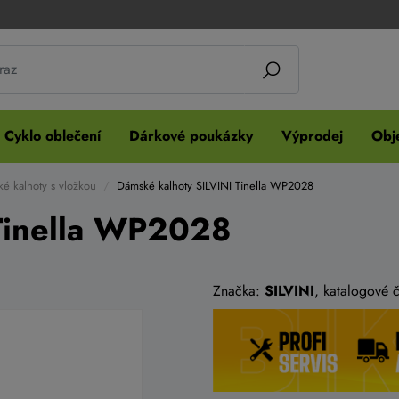
Cyklo oblečení
Dárkové poukázky
Výprodej
Obje
é kalhoty s vložkou
Dámské kalhoty SILVINI Tinella WP2028
Tinella WP2028
Značka:
SILVINI
, katalogové