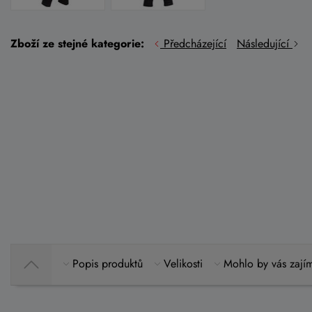
Zboží ze stejné kategorie:
Předcházející
Následující
Popis produktů
Velikosti
Mohlo by vás zají