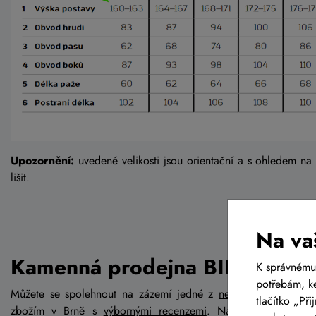
Upozornění:
uvedené velikosti jsou orientační a s ohledem na
lišit.
Na va
Kamenná prodejna BIKE-LIFE.
K správnému
potřebám, ke
Můžete se spolehnout na zázemí jedné z
největších kamenný
tlačítko „Př
zbožím v Brně s
výbornými recenzemi
. Najdete nás v Brn