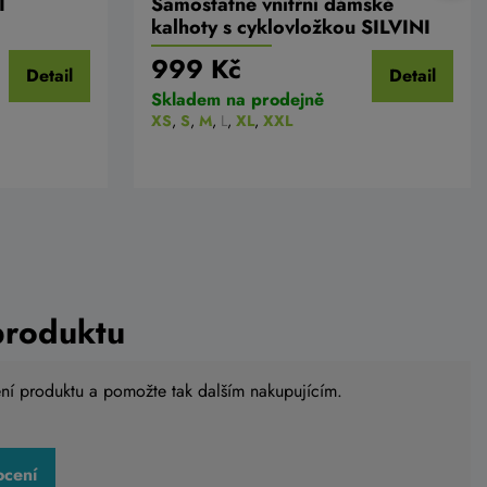
I
Samostatné vnitřní dámské
kalhoty s cyklovložkou SILVINI
Inner Pro WP1236
999 Kč
Detail
Detail
Skladem na prodejně
XS
,
S
,
M
,
L
,
XL
,
XXL
produktu
ení produktu a pomožte tak dalším nakupujícím.
ocení