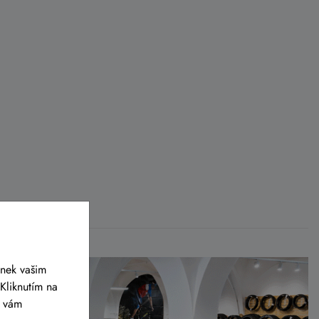
ánek vašim
Kliknutím na
y vám