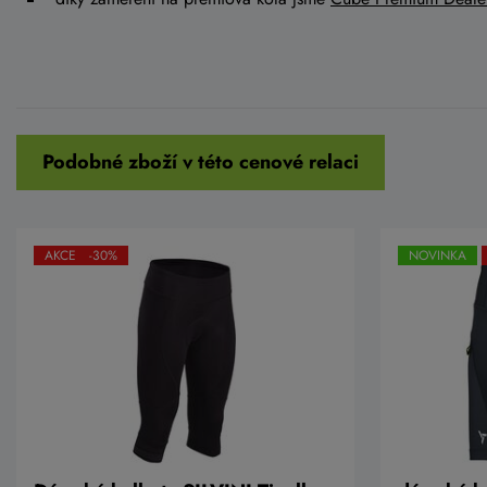
Podobné zboží v této cenové relaci
AKCE -30%
NOVINKA