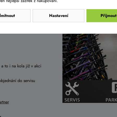
en nejlepší zážitek z nakupování.
 Prahy, tak i od Olomouce
mítnout
Nastavení
Přijmout
a to i na kola již v akci
objednání do servisu
rtner
r