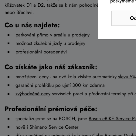
poskytneme t
křižovatek D1 a D2, takže se k nám pohodlně dostanete jak od
nebo Břeclavi.
Od
Co u nás najdete:
parkování přímo v areálu u prodejny
možnost zkušební jízdy u prodejny
profesionální poradenství
Co získáte jako náš zákazník:
množstevní ceny - na dvě kola získáte automaticky
slevu 5%
garanční prohlídku po ujetí 300 km zdarma
zvýhodněné ceny
servisních prací a přednostní termíny při 
Profesionální prémiová péče:
specializujeme se na BOSCH, jsme
Bosch eBIKE Service Pa
nově i Shimano Service Center
díky zaměření na prémiová kola jsme
Cube Premium Deale