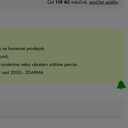
Od
119 Kč
měsíčně,
spočítat splátky
.
s na kamenné prodejně.
domů.
 vyměníme nebo obratem vrátíme peníze.
pu nad 2000,- ZDARMA.