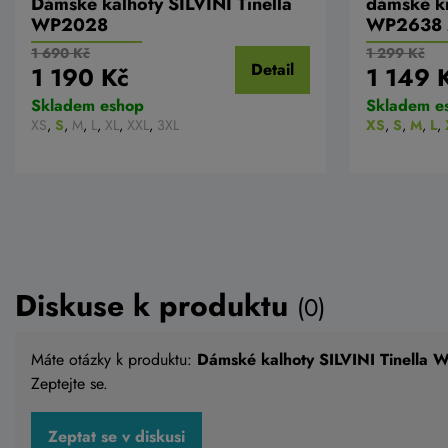
Dámské kalhoty SILVINI Tinella
dámské kr
WP2028
WP2638 M
1 690 Kč
1 299 Kč
Detail
1 190 Kč
1 149 
Skladem eshop
Skladem e
XS
,
S
,
M
,
L
,
XL
,
XXL
,
3XL
XS
,
S
,
M
,
L
,
Diskuse k produktu
(0)
Máte otázky k produktu:
Dámské kalhoty SILVINI Tinella
Zeptejte se.
Zeptat se v diskusi