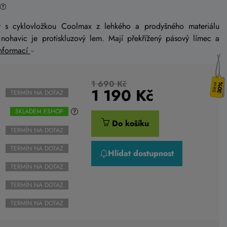
y s cyklovložkou Coolmax z lehkého a prodyšného materiálu
nohavic je protiskluzový lem. Mají překřížený pásový límec a
informací
1 690 Kč
30%
1 190
Kč
TERMÍN NA DOTAZ
SKLADEM ESHOP
Do košíku
TERMÍN NA DOTAZ
TERMÍN NA DOTAZ
Hlídat dostupnost
TERMÍN NA DOTAZ
TERMÍN NA DOTAZ
TERMÍN NA DOTAZ