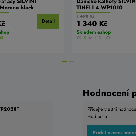
aťasy SILVINI
Dámské kalhoty SILVIN
erana black
TINELLA WP1010
1 490 Kč
Detail
Kč
1 340 Kč
shop
Skladem eshop
XL
XS
,
S
,
M
,
L
,
XL
,
XXL
Hodnocení 
 WP2028
?
Přidejte vlastní hodnoc
Hodnoťte.
Přidat vlastní hodn