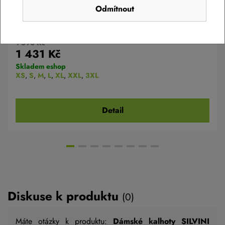
Odmítnout
Silvini dámská mikina WJ2606 Anterselva
black
1 590 Kč
1 431 Kč
Skladem eshop
XS
,
S
,
M
,
L
,
XL
,
XXL
,
3XL
Detail
Diskuse k produktu
(0)
Máte otázky k produktu:
Dámské kalhoty SILVINI