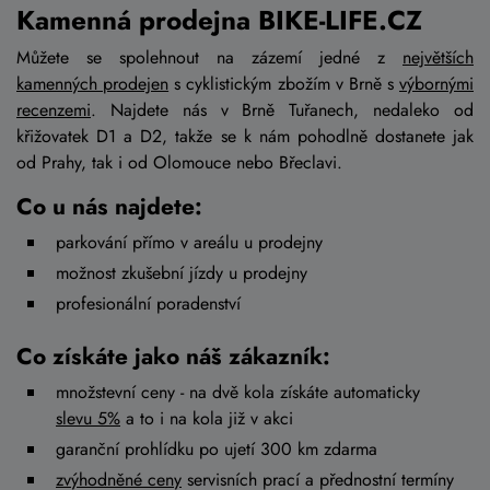
Kamenná prodejna BIKE-LIFE.CZ
Můžete se spolehnout na zázemí jedné z
největších
kamenných prodejen
s cyklistickým zbožím v Brně s
výbornými
recenzemi
. Najdete nás v Brně Tuřanech, nedaleko od
křižovatek D1 a D2, takže se k nám pohodlně dostanete jak
od Prahy, tak i od Olomouce nebo Břeclavi.
Co u nás najdete:
parkování přímo v areálu u prodejny
možnost zkušební jízdy u prodejny
profesionální poradenství
Co získáte jako náš zákazník:
množstevní ceny - na dvě kola získáte automaticky
slevu 5%
a to i na kola již v akci
garanční prohlídku po ujetí 300 km zdarma
zvýhodněné ceny
servisních prací a přednostní termíny