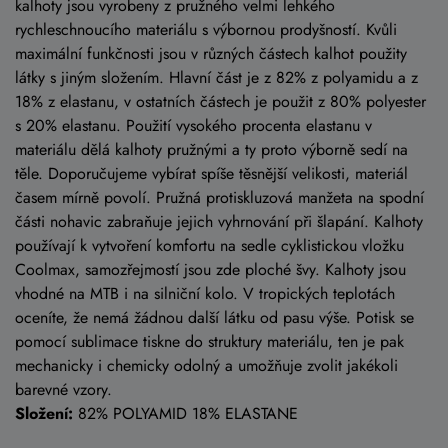
kalhoty jsou vyrobeny z pružného velmi lehkého
rychleschnoucího materiálu s výbornou prodyšností. Kvůli
maximální funkčnosti jsou v různých částech kalhot použity
látky s jiným složením. Hlavní část je z 82% z polyamidu a z
18% z elastanu, v ostatních částech je použit z 80% polyester
s 20% elastanu. Použití vysokého procenta elastanu v
materiálu dělá kalhoty pružnými a ty proto výborně sedí na
těle. Doporučujeme vybírat spíše těsnější velikosti, materiál
časem mírně povolí. Pružná protiskluzová manžeta na spodní
části nohavic zabraňuje jejich vyhrnování při šlapání. Kalhoty
používají k vytvoření komfortu na sedle cyklistickou vložku
Coolmax, samozřejmostí jsou zde ploché švy. Kalhoty jsou
vhodné na MTB i na silniční kolo. V tropických teplotách
oceníte, že nemá žádnou další látku od pasu výše. Potisk se
pomocí sublimace tiskne do struktury materiálu, ten je pak
mechanicky i chemicky odolný a umožňuje zvolit jakékoli
barevné vzory.
Složení:
82% POLYAMID 18% ELASTANE