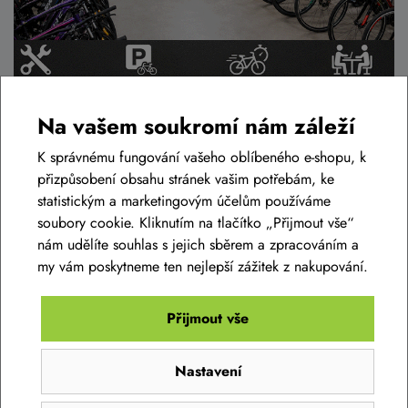
Na vašem soukromí nám záleží
Podobné zboží v této cenové relaci
K správnému fungování vašeho oblíbeného e-shopu, k
přizpůsobení obsahu stránek vašim potřebám, ke
statistickým a marketingovým účelům používáme
soubory cookie. Kliknutím na tlačítko „Přijmout vše“
AKCE -10%
nám udělíte souhlas s jejich sběrem a zpracováním a
my vám poskytneme ten nejlepší zážitek z nakupování.
Přijmout vše
Nastavení