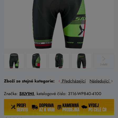
3 další
Zboží ze stejné kategorie:
Předcházející
Následující
Značka:
SILVINI
, katalogové číslo: 3116-WP840-4100