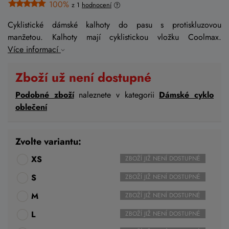
100%
z 1
hodnocení
Cyklistické dámské kalhoty do pasu s protiskluzovou
manžetou. Kalhoty mají cyklistickou vložku Coolmax.
Více informací
Zboží už není dostupné
Podobné zboží
naleznete v kategorii
Dámské cyklo
oblečení
Zvolte variantu:
XS
ZBOŽÍ JIŽ NENÍ DOSTUPNÉ
S
ZBOŽÍ JIŽ NENÍ DOSTUPNÉ
M
ZBOŽÍ JIŽ NENÍ DOSTUPNÉ
L
ZBOŽÍ JIŽ NENÍ DOSTUPNÉ