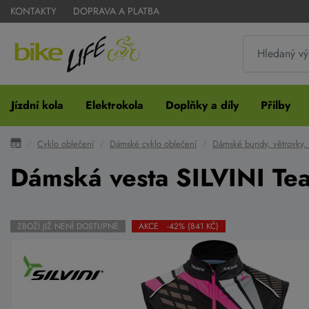
KONTAKTY
DOPRAVA A PLATBA
Jízdní kola
Elektrokola
Doplňky a díly
Přilby
Cyklo oblečení
Dámské cyklo oblečení
Dámské bundy, větrovky, 
Dámská vesta SILVINI T
ZBOŽÍ JIŽ NENÍ DOSTUPNÉ
AKCE -42% (841 KČ)