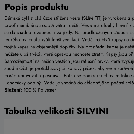
Popis produktu
Dámská cyklistická úzce střižená vesta (SLIM FIT) je vyrobena z 
proof membránou odolá větru i dešti. Vesta má dlouhý hlavní zi
se dá snadno rozepnout i za jízdy. Na prodloužených zádech js
tenkého materiálu kvůli lepší ventilaci. Vestá má čtyři kapsy na d
trojitá kapsa na objemnější doplňky. Na prostřední kapse je naši
můžete uložit věci, které opravdu nechcete ztratit. Kapsy jsou př
Samozřejmostí na našich vestách jsou reflexní prvky, které zvyšují
spodní části je protiskluzový silikonový pásek, aby vesta správn
pořád upravovat a posouvat. Potisk se pomocí sublimace tiskne d
i chemicky odolný. Vesta je vhodná do chladnějšího počasí spí
Složení:
100 % Polyester
Tabulka velikosti SILVINI