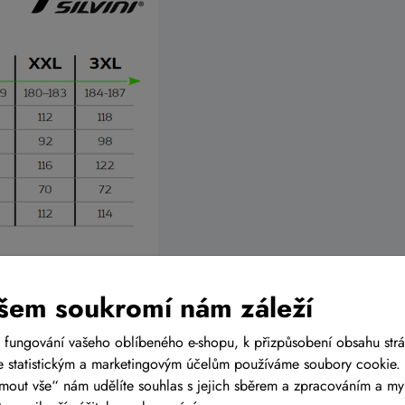
 konkretní postavu se může vhodná velikost
šem soukromí nám záleží
 fungování vašeho oblíbeného e-shopu, k přizpůsobení obsahu str
 statistickým a marketingovým účelům používáme soubory cookie. 
ijmout vše“ nám udělíte souhlas s jejich sběrem a zpracováním a m