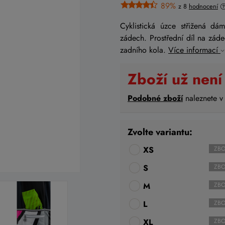
89%
z 8
hodnocení
Cyklistická úzce střižená dá
zádech. Prostřední díl na zád
zadního kola.
Více informací
Zboží už není
Podobné zboží
naleznete v
Zvolte variantu:
XS
ZBO
S
ZBO
M
ZBO
L
ZBO
XL
ZBO