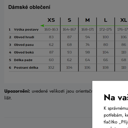
Upozornění:
uvedené velikosti jsou orientační a s ohledem na
Na va
lišit.
K správnému
potřebám, ke
tlačítko „Př