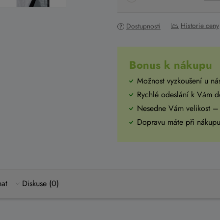
Historie ceny
Dostupnosti
Bonus k nákupu
Možnost vyzkoušení u ná
Rychlé odeslání k Vám 
Nesedne Vám velikost –
Dopravu máte při náku
mat
Diskuse (0)