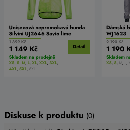
Unisexová nepromokavá bunda
Dámská b
Silvini UJ2646 Savio lime
WJ1623
1 399 Kč
2 190 Kč
Detail
1 149 Kč
1 190 
Skladem na prodejně
Skladem n
XS
,
S
,
M
,
L
,
XL
,
XXL
,
3XL
,
XS
,
S
,
M
,
L
,
4XL
,
5XL
,
6XL
Diskuse k produktu
(0)