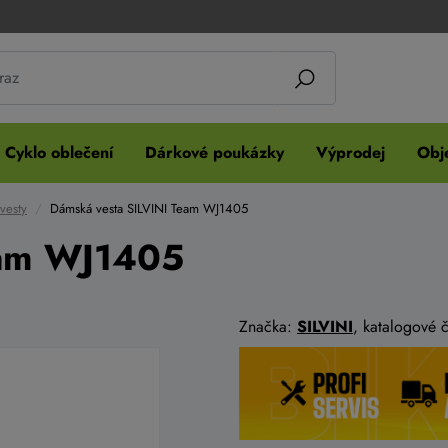
Cyklo oblečení
Dárkové poukázky
Výprodej
Obje
vesty
Dámská vesta SILVINI Team WJ1405
eam WJ1405
Značka:
SILVINI
, katalogové 