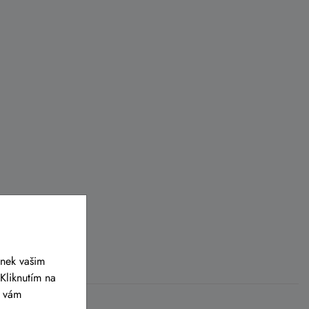
ánek vašim
Kliknutím na
y vám