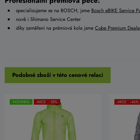
Profesionální prémiová péče:
specializujeme se na BOSCH, jsme
Bosch eBIKE Service Pa
nově i Shimano Service Center
díky zaměření na prémiová kola jsme
Cube Premium Deale
Podobné zboží v této cenové relaci
NOVINKA
AKCE -18%
AKCE -46%