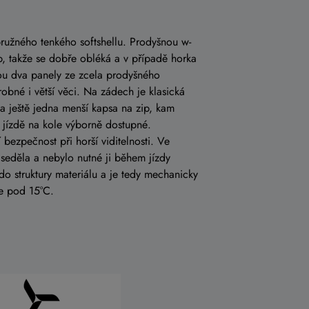
pružného tenkého softshellu. Prodyšnou w-
p, takže se dobře obléká a v případě horka
ou dva panely ze zcela prodyšného
robné i větší věci. Na zádech je klasická
ta ještě jedna menší kapsa na zip, kam
i jízdě na kole výborně dostupné.
 bezpečnost při horší viditelnosti. Ve
ě seděla a nebylo nutné ji během jízdy
o struktury materiálu a je tedy mechanicky
še pod 15°C.