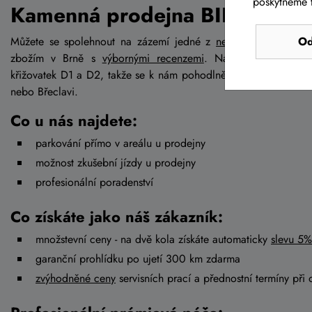
poskytneme t
Kamenná prodejna BIKE-LIFE.
Můžete se spolehnout na zázemí jedné z
největších kamenný
Od
zbožím v Brně s
výbornými recenzemi
. Najdete nás v Brn
křižovatek D1 a D2, takže se k nám pohodlně dostanete jak od
nebo Břeclavi.
Co u nás najdete:
parkování přímo v areálu u prodejny
možnost zkušební jízdy u prodejny
profesionální poradenství
Co získáte jako náš zákazník:
množstevní ceny - na dvě kola získáte automaticky
slevu 5%
garanční prohlídku po ujetí 300 km zdarma
zvýhodněné ceny
servisních prací a přednostní termíny při 