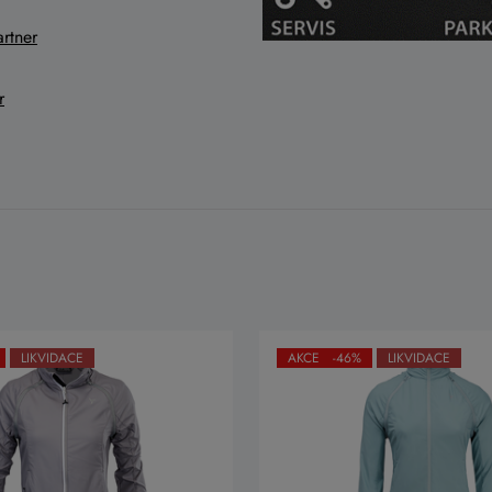
rtner
r
LIKVIDACE
AKCE -46%
LIKVIDACE