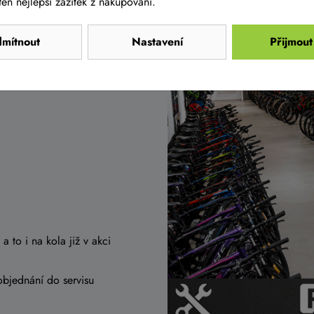
en nejlepší zážitek z nakupování.
CZ
ch prodejen
s cyklistickým
mítnout
Nastavení
Přijmout
ě Tuřanech, nedaleko od
 Prahy, tak i od Olomouce
a to i na kola již v akci
objednání do servisu