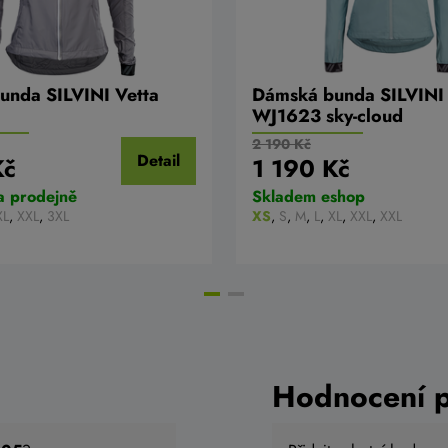
unda SILVINI Vetta
Dámská bunda SILVINI 
WJ1623 sky-cloud
2 190 Kč
Detail
Kč
1 190 Kč
a prodejně
Skladem eshop
XL
,
XXL
,
3XL
XS
,
S
,
M
,
L
,
XL
,
XXL
,
XXL
Hodnocení 