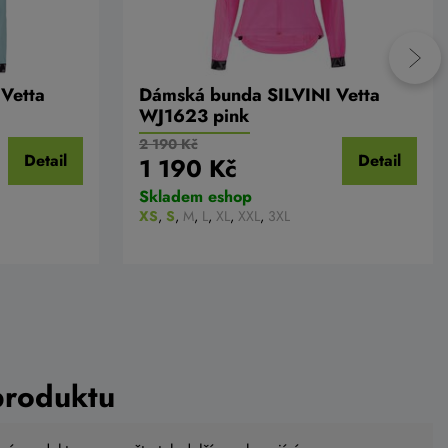
Vetta
Dámská bunda SILVINI Vetta
WJ1623 pink
2 190 Kč
Detail
Detail
1 190 Kč
Skladem eshop
XS
,
S
,
M
,
L
,
XL
,
XXL
,
3XL
produktu