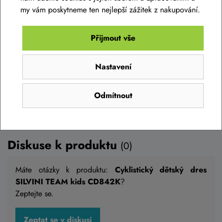
790 Kč
my vám poskytneme ten nejlepší zážitek z nakupování.
Skladem na prodejně
110-116
,
122-128
,
134-140
,
146-152
Přijmout vše
Detail
Nastavení
Odmítnout
Diskuse k produktu
(0)
Máte otázky k produktu:
Cyklistický dětský dres
SILVINI TEAM kids CD842K
?
Zeptejte se.
Zeptat se v diskusi