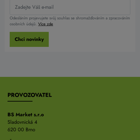
Odesláním projevujete svůj souhlas se shromažďováním a zpracováním
osobních údajů.
Více zde
Chci novinky
PROVOZOVATEL
BS Market s.r.o
Sladovnická 4
620 00 Brno