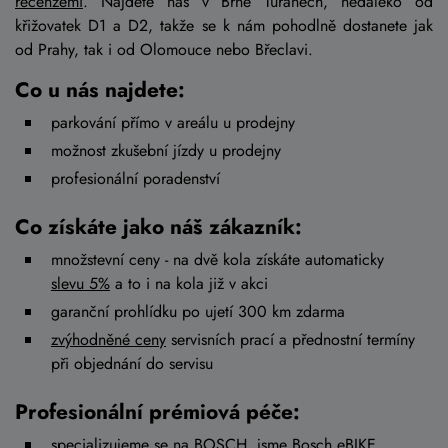
recenzemi
. Najdete nás v Brně Tuřanech, nedaleko od
křižovatek D1 a D2, takže se k nám pohodlně dostanete jak
od Prahy, tak i od Olomouce nebo Břeclavi.
Co u nás najdete:
parkování přímo v areálu u prodejny
možnost zkušební jízdy u prodejny
profesionální poradenství
Co získáte jako náš zákazník:
množstevní ceny - na dvě kola získáte automaticky
slevu 5%
a to i na kola již v akci
garanční prohlídku po ujetí 300 km zdarma
zvýhodněné ceny
servisních prací a přednostní termíny
při objednání do servisu
Profesionální prémiová péče:
specializujeme se na BOSCH, jsme
Bosch eBIKE