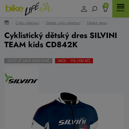
0
Cyklo oblečení
Dětské cyklo oblečení
Dětské dresy
Cyklistický dětský dres SILVINI
TEAM kids CD842K
ZBOŽÍ JIŽ NENÍ DOSTUPNÉ
AKCE -11% (100 KČ)