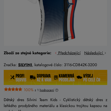
Zboží ze stejné kategorie:
Předcházející
Následující
Značka:
SILVINI
, katalogové číslo: 3116-CD842K-3200
100%
z 1
hodnocení
Dětský dres Silvini Team Kids - Cyklistický dětský dres z
lehkého prodyšného materiálu a klasickou trojitou kapsou na