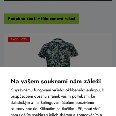
Podobné zboží v této cenové relaci
AKCE -21%
Na vašem soukromí nám záleží
K správnému fungování vašeho oblíbeného e-shopu, k
přizpůsobení obsahu stránek vašim potřebám, ke
Dětský dres SILVINI Scrivia CD1434 navy-
statistickým a marketingovým účelům používáme
blush
soubory cookie. Kliknutím na tlačítko „Přijmout vše“
999 Kč
nám udělíte souhlas s jejich sběrem a zpracováním a