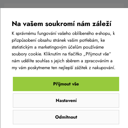
AKCE -37%
LIKVIDACE
Na vašem soukromí nám záleží
K správnému fungování vašeho oblíbeného e-shopu, k
přizpůsobení obsahu stránek vašim potřebám, ke
statistickým a marketingovým účelům používáme
soubory cookie. Kliknutím na tlačítko „Přijmout vše“
nám udělíte souhlas s jejich sběrem a zpracováním a
my vám poskytneme ten nejlepší zážitek z nakupování.
Dámská mikina SILVINI SILLARO WJ1727
plum punch
Přijmout vše
2 190 Kč
1 390 Kč
Nastavení
Skladem eshop
XS
,
S
,
M
,
L
,
XL
,
XXL
,
3XL
,
4XL
Odmítnout