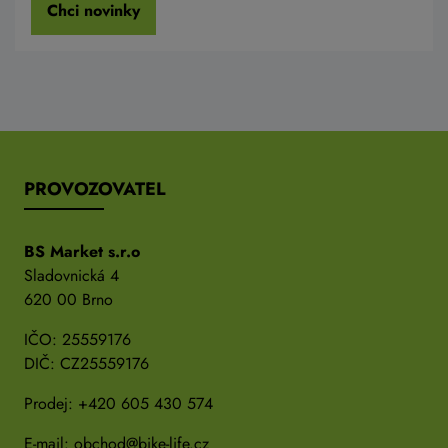
Chci novinky
PROVOZOVATEL
BS Market s.r.o
Sladovnická 4
620 00 Brno
IČO: 25559176
DIČ: CZ25559176
Prodej:
+420 605 430 574
E-mail:
obchod@bike-life.cz