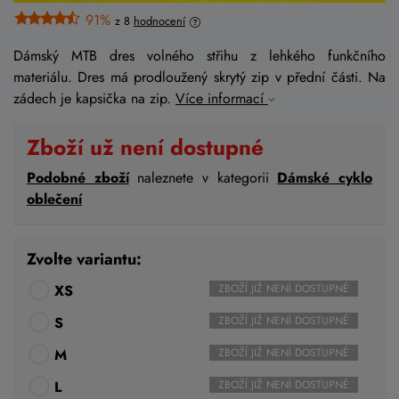
91%
z 8
hodnocení
Dámský MTB dres volného střihu z lehkého funkčního
materiálu. Dres má prodloužený skrytý zip v přední části. Na
zádech je kapsička na zip.
Více informací
Zboží už není dostupné
Podobné zboží
naleznete v kategorii
Dámské cyklo
oblečení
Zvolte variantu:
XS
ZBOŽÍ JIŽ NENÍ DOSTUPNÉ
S
ZBOŽÍ JIŽ NENÍ DOSTUPNÉ
M
ZBOŽÍ JIŽ NENÍ DOSTUPNÉ
L
ZBOŽÍ JIŽ NENÍ DOSTUPNÉ