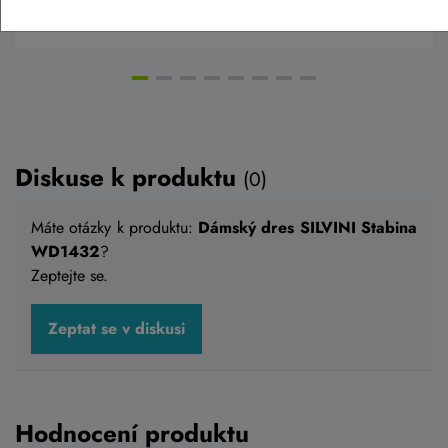
Detail
Diskuse k produktu
(0)
Máte otázky k produktu:
Dámský dres SILVINI Stabina
WD1432
?
Zeptejte se.
Zeptat se v diskusi
Hodnocení produktu