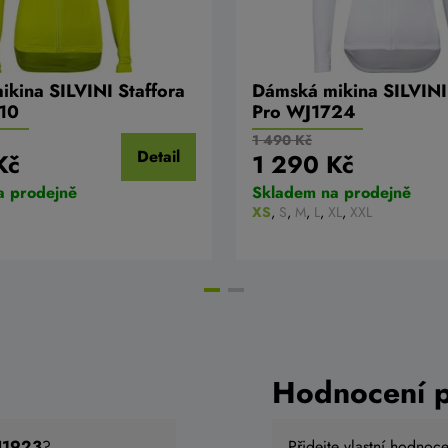
kina SILVINI Staffora
Dámská mikina SILVINI
10
Pro WJ1724
1 490 Kč
Detail
Kč
1 290 Kč
a prodejně
Skladem na prodejně
XS
,
S
,
M
,
L
,
XL
,
XXL
Hodnocení 
WJ1923
?
Přidejte vlastní hodnoc