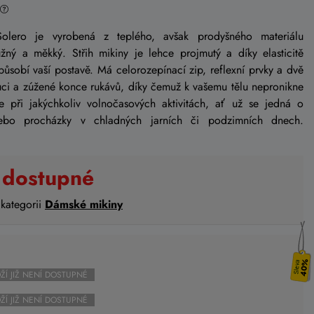
Solero je vyrobená z teplého, avšak prodyšného materiálu
žný a měkký. Střih mikiny je lehce projmutý a díky elasticitě
způsobí vaší postavě. Má celorozepínací zip, reflexní prvky a dvě
uci a zúžené konce rukávů, díky čemuž k vašemu tělu nepronikne
te při jakýchkoliv volnočasových aktivitách, ať už se jedná o
ebo procházky v chladných jarních či podzimních dnech.
 dostupné
 kategorii
Dámské mikiny
40%
ŽÍ JIŽ NENÍ DOSTUPNÉ
ŽÍ JIŽ NENÍ DOSTUPNÉ