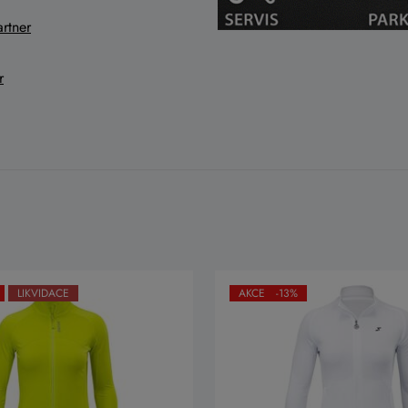
rtner
r
LIKVIDACE
AKCE -13%