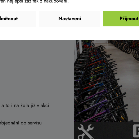
en nejlepší zážitek z nakupování.
CZ
ch prodejen
s cyklistickým
mítnout
Nastavení
Přijmout
ě Tuřanech, nedaleko od
 Prahy, tak i od Olomouce
a to i na kola již v akci
objednání do servisu