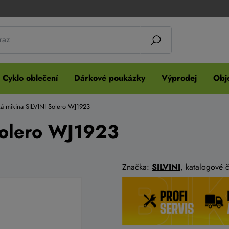
Cyklo oblečení
Dárkové poukázky
Výprodej
Obje
á mikina SILVINI Solero WJ1923
Solero WJ1923
Značka:
SILVINI
, katalogové 