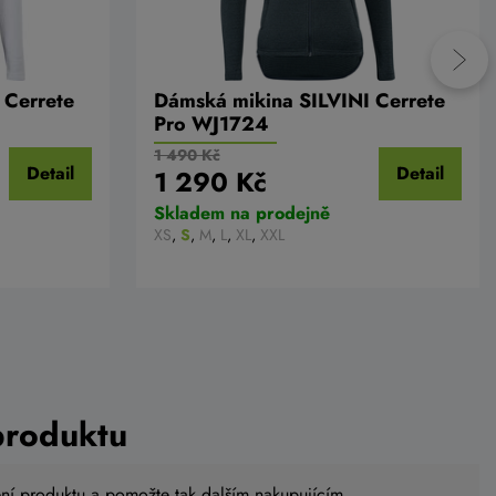
 Cerrete
Dámská mikina SILVINI Cerrete
Pro WJ1724
1 490 Kč
Detail
Detail
1 290 Kč
Skladem na prodejně
XS
,
S
,
M
,
L
,
XL
,
XXL
produktu
ení produktu a pomožte tak dalším nakupujícím.