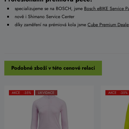
specializujeme se na BOSCH, jsme
Bosch eBIKE Service Pa
nově i Shimano Service Center
díky zaměření na prémiová kola jsme
Cube Premium Deale
Podobné zboží v této cenové relaci
AKCE -35%
LIKVIDACE
AKCE -35%