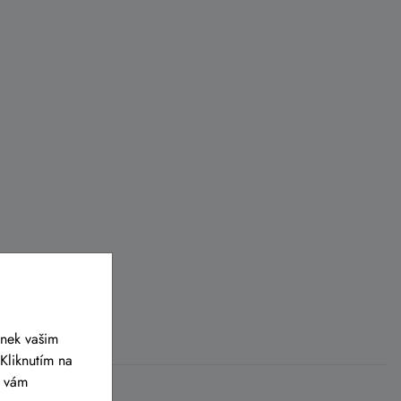
ánek vašim
Kliknutím na
y vám