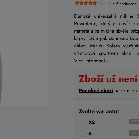
100%
z 5
hodnocení
Dámská univerzální mikina 
Powerterm, který je navíc pru
materiálu se mikina skvěle při
kapsy. Dále pak stahovací kap
chlad. Mikinu Solero využije
víkendové sportovní akce n
Více informací
Zboží už není
Podobné zboží
naleznete v
Zvolte variantu:
XS
ZBO
S
ZBO