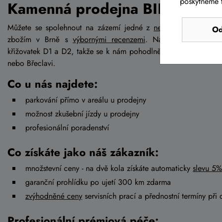
poskytneme t
Kamenná prodejna BIKE-LIFE.
Můžete se spolehnout na zázemí jedné z
největších kamenný
Od
zbožím v Brně s
výbornými recenzemi
. Najdete nás v Brn
křižovatek D1 a D2, takže se k nám pohodlně dostanete jak od
nebo Břeclavi.
Co u nás najdete:
parkování přímo v areálu u prodejny
možnost zkušební jízdy u prodejny
profesionální poradenství
Co získáte jako náš zákazník:
množstevní ceny - na dvě kola získáte automaticky
slevu 5%
garanční prohlídku po ujetí 300 km zdarma
zvýhodněné ceny
servisních prací a přednostní termíny při 
Profesionální prémiová péče: