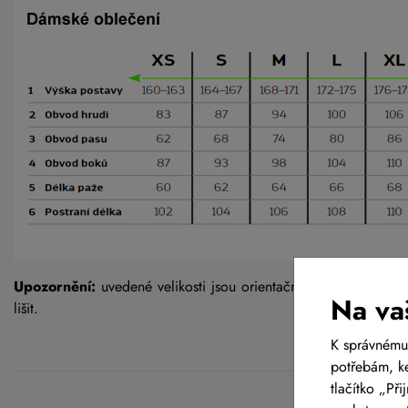
Upozornění:
uvedené velikosti jsou orientační a s ohledem na
Na va
lišit.
K správnému
potřebám, ke
tlačítko „Př