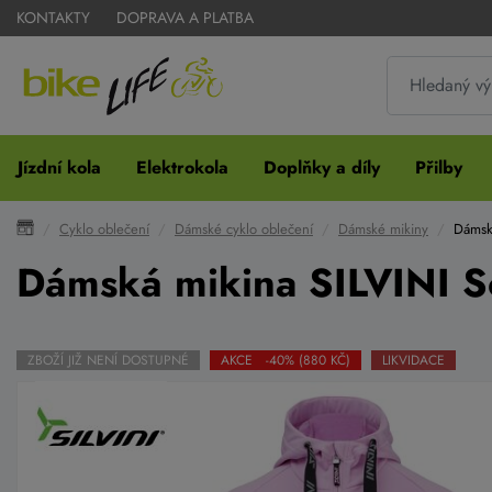
KONTAKTY
DOPRAVA A PLATBA
Jízdní kola
Elektrokola
Doplňky a díly
Přilby
Cyklo oblečení
Dámské cyklo oblečení
Dámské mikiny
Dámsk
Dámská mikina SILVINI 
ZBOŽÍ JIŽ NENÍ DOSTUPNÉ
AKCE -40% (880 KČ)
LIKVIDACE