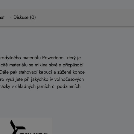
mat
Diskuse (0)
prodyšného materiálu Powerterm, který je
icitě materiálu se mikina skvěle přizpůsobí
. Dále pak stahovací kapuci a zúžené konce
o využijete při jakýchkoliv volnočasových
cházky v chladných jarních či podzimních