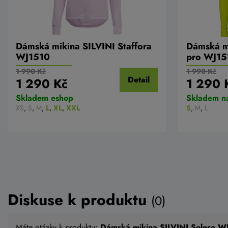
Dámská mikina SILVINI Staffora
Dámská mi
WJ1510
pro WJ15
1 990 Kč
1 990 Kč
Detail
1 290 Kč
1 290 
Skladem eshop
Skladem n
XS
,
S
,
M
,
L
,
XL
,
XXL
S
,
M
,
L
Diskuse k produktu
(0)
Máte otázky k produktu:
Dámská mikina SILVINI Solero 