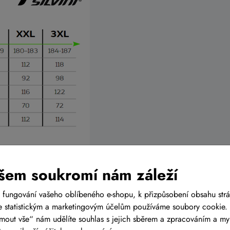
 konkretní postavu se může vhodná velikost
šem soukromí nám záleží
 fungování vašeho oblíbeného e-shopu, k přizpůsobení obsahu str
 statistickým a marketingovým účelům používáme soubory cookie. 
ijmout vše“ nám udělíte souhlas s jejich sběrem a zpracováním a m