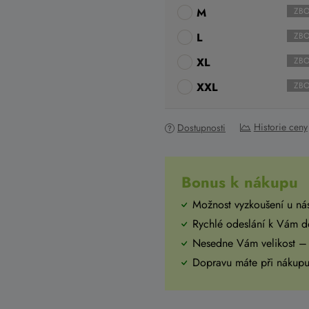
M
ZBO
L
ZBO
XL
ZBO
XXL
ZBO
Historie ceny
Dostupnosti
Bonus k nákupu
Možnost vyzkoušení u ná
Rychlé odeslání k Vám 
Nesedne Vám velikost –
Dopravu máte při náku