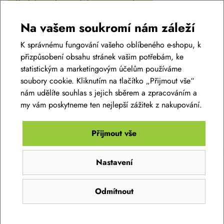
Podobné zboží v této cenové relaci
Na vašem soukromí nám záleží
K správnému fungování vašeho oblíbeného e-shopu, k
přizpůsobení obsahu stránek vašim potřebám, ke
statistickým a marketingovým účelům používáme
soubory cookie. Kliknutím na tlačítko „Přijmout vše“
nám udělíte souhlas s jejich sběrem a zpracováním a
my vám poskytneme ten nejlepší zážitek z nakupování.
Přijmout vše
Cyklistické rukavice R2 OMBRA ATR41B
Nastavení
469 Kč
Odmítnout
Skladem na prodejně
S