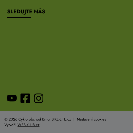
SLEDUJTE NÁS
© 2026
Cyklo obchod Brno
, BIKE-LIFE.cz |
Nastavení cookies
Vytvořil
WEB-KLUB.cz