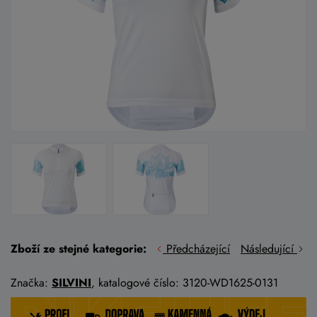
Zboží ze stejné kategorie:
Předcházející
Následující
Značka:
SILVINI
, katalogové číslo: 3120-WD1625-0131