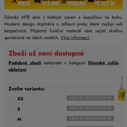
Dámský MTB dres s krátkým zipem a kapsičkou na boku.
Moderní design doplněný o reflexní prvky, které zvyšují vaši
bezpečnost. Příjemný funkční materiál vám zajistí skvělou
společnost na všech cestách.
Více informací
Zboží už není dostupné
Podobné zboží
naleznete v kategorii
Dámské cyklo
oblečení
Zvolte variantu:
10%
XS
ZBOŽÍ JIŽ NENÍ DOSTUPNÉ
S
ZBOŽÍ JIŽ NENÍ DOSTUPNÉ
M
ZBOŽÍ JIŽ NENÍ DOSTUPNÉ