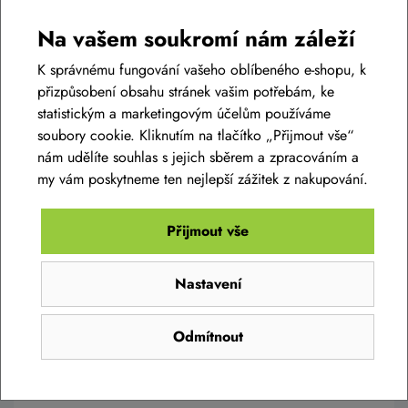
Na vašem soukromí nám záleží
AKCE -34%
K správnému fungování vašeho oblíbeného e-shopu, k
přizpůsobení obsahu stránek vašim potřebám, ke
statistickým a marketingovým účelům používáme
soubory cookie. Kliknutím na tlačítko „Přijmout vše“
nám udělíte souhlas s jejich sběrem a zpracováním a
my vám poskytneme ten nejlepší zážitek z nakupování.
Přijmout vše
Dámská bunda SILVINI Gela WJ2235
Nastavení
1 890 Kč
1 249 Kč
Odmítnout
Skladem eshop
XS
,
S
,
M
,
L
,
XL
,
XXL