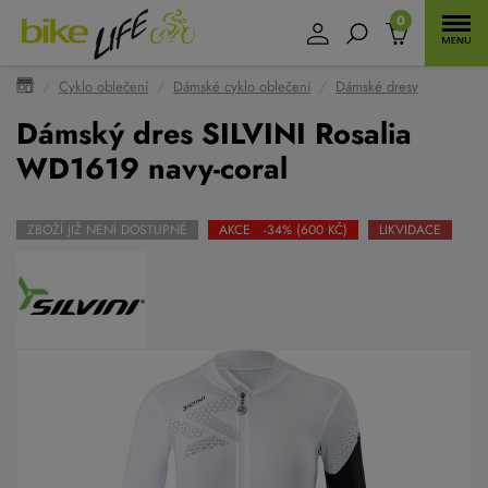
0
Cyklo oblečení
Dámské cyklo oblečení
Dámské dresy
Dámský dres SILVINI Rosalia
WD1619 navy-coral
ZBOŽÍ JIŽ NENÍ DOSTUPNÉ
AKCE -34% (600 KČ)
LIKVIDACE