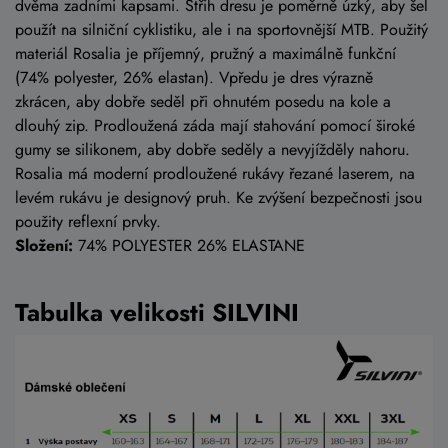
dvěma zadními kapsami. Střih dresu je poměrně úzký, aby šel
použít na silniční cyklistiku, ale i na sportovnější MTB. Použitý
materiál Rosalia je příjemný, pružný a maximálně funkční
(74% polyester, 26% elastan). Vpředu je dres výrazně
zkrácen, aby dobře seděl při ohnutém posedu na kole a
dlouhý zip. Prodloužená záda mají stahování pomocí široké
gumy se silikonem, aby dobře seděly a nevyjížděly nahoru.
Rosalia má moderní prodloužené rukávy řezané laserem, na
levém rukávu je designový pruh. Ke zvýšení bezpečnosti jsou
použity reflexní prvky.
Složení:
74% POLYESTER 26% ELASTANE
Tabulka velikosti SILVINI