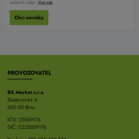
osobních údajů.
Více zde
Chci novinky
PROVOZOVATEL
BS Market s.r.o
Sladovnická 4
620 00 Brno
IČO: 25559176
DIČ: CZ25559176