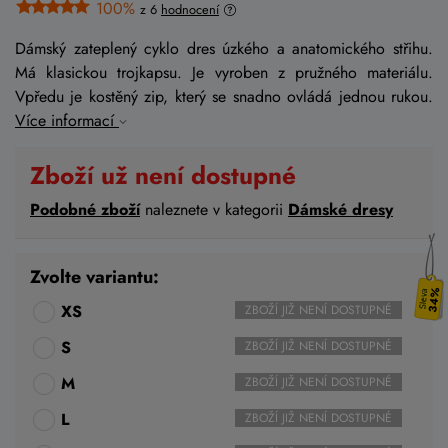
100%
z 6
hodnocení
Dámský zateplený cyklo dres úzkého a anatomického střihu.
Má klasickou trojkapsu. Je vyroben z pružného materiálu.
Vpředu je kostěný zip, který se snadno ovládá jednou rukou.
Více informací
Zboží už není dostupné
Podobné zboží
naleznete v kategorii
Dámské dresy
Zvolte variantu:
34%
XS
ZBOŽÍ JIŽ NENÍ DOSTUPNÉ
S
ZBOŽÍ JIŽ NENÍ DOSTUPNÉ
M
ZBOŽÍ JIŽ NENÍ DOSTUPNÉ
L
ZBOŽÍ JIŽ NENÍ DOSTUPNÉ