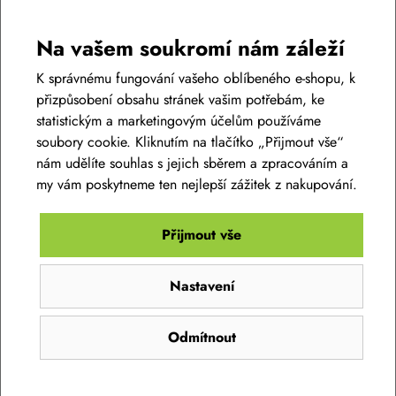
Podobné zboží v této cenové relaci
Na vašem soukromí nám záleží
AKCE -34%
LIKVIDACE
K správnému fungování vašeho oblíbeného e-shopu, k
přizpůsobení obsahu stránek vašim potřebám, ke
statistickým a marketingovým účelům používáme
soubory cookie. Kliknutím na tlačítko „Přijmout vše“
nám udělíte souhlas s jejich sběrem a zpracováním a
my vám poskytneme ten nejlepší zážitek z nakupování.
Přijmout vše
Dámský dres SILVINI Rosalia WD1619 ruby -
Nastavení
pink
1 790 Kč
Odmítnout
1 190 Kč
Skladem eshop
XS
,
S
,
M
,
L
,
XL