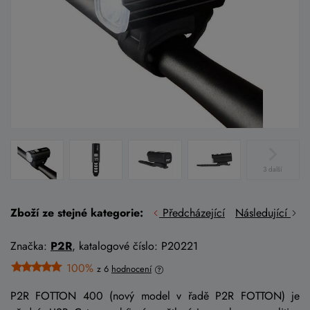
3 další
Zboží ze stejné kategorie:
Předcházející
Následující
Značka:
P2R
, katalogové číslo: P20221
100%
z 6
hodnocení
P2R FOTTON 400 (nový model v řadě P2R FOTTON) je