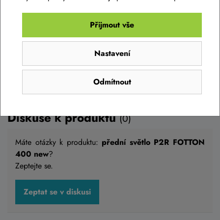
Přijmout vše
Do košíku
Nastavení
Odmítnout
Diskuse k produktu
(0)
Máte otázky k produktu:
přední světlo P2R FOTTON
400 new
?
Zeptejte se.
přední světlo P2R FOTTON 400 new
Zeptat se v diskusi