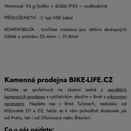
Hmotnost: 94 g (světlo + držák) IPX4 – voděodolné
PŘÍSLUŠENSTVÍ : C typ USB kabel
KOMPATIBILITA : tool-free instalace pro většinu dostupných
řídítek o průměru 25.4mm – 31.8mm
Kamenná prodejna BIKE-LIFE.CZ
Můžete se spolehnout na zázemí jedné z
největších
kamenných prodejen
s cyklistickým zbožím v Brně s
výbornými
recenzemi
. Najdete nás v Brně Tuřanech, nedaleko od
křižovatek D1 a D2, takže se k nám pohodlně dostanete jak
od Prahy, tak i od Olomouce nebo Břeclavi.
Co u nás najdete: