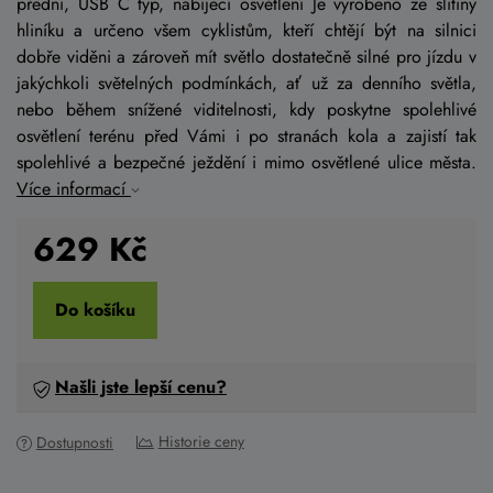
přední, USB C typ, nabíjecí osvětlení Je vyrobeno ze slitiny
hliníku a určeno všem cyklistům, kteří chtějí být na silnici
dobře viděni a zároveň mít světlo dostatečně silné pro jízdu v
jakýchkoli světelných podmínkách, ať už za denního světla,
nebo během snížené viditelnosti, kdy poskytne spolehlivé
osvětlení terénu před Vámi i po stranách kola a zajistí tak
spolehlivé a bezpečné ježdění i mimo osvětlené ulice města.
Více informací
629
Kč
Do košíku
Našli jste lepší cenu?
Historie ceny
Dostupnosti