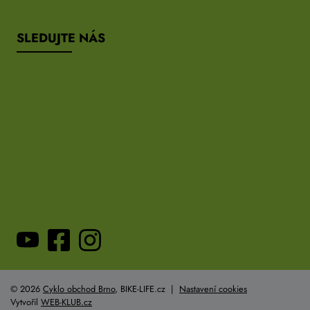
SLEDUJTE NÁS
© 2026
Cyklo obchod Brno
, BIKE-LIFE.cz |
Nastavení cookies
Vytvořil
WEB-KLUB.cz