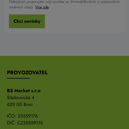
Odesláním projevujete svůj souhlas se shromažďováním a zpracováním
osobních údajů.
Více zde
Chci novinky
PROVOZOVATEL
BS Market s.r.o
Sladovnická 4
620 00 Brno
IČO: 25559176
DIČ: CZ25559176