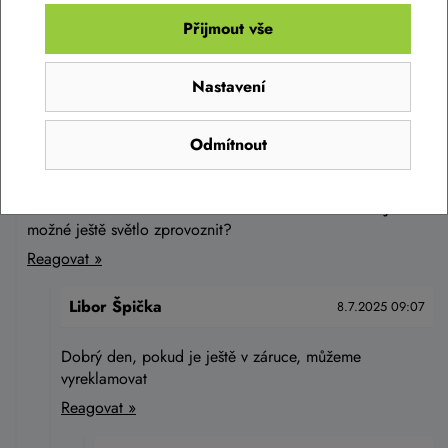
Zeptejte se.
Přijmout vše
přední světlo P2R FOTTON 1000
Zeptat se v diskusi
Nastavení
1 899 Kč
Odmítnout
Skladem na prodejně
Veronika
8.7.2025 09:05
Nedaří se mi světlo nabít. Stále bliká červená dioda. Je
možné ještě světlo zprovoznit?
Do košíku
Reagovat »
Libor Špička
8.7.2025 09:07
Dobrý den, pokud je ještě v záruce, můžeme
vyreklamovat
Reagovat »