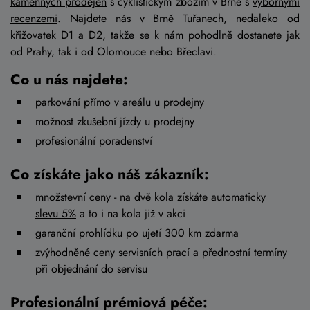
kamenných prodejen
s cyklistickým zbožím v Brně s
výbornými
recenzemi
. Najdete nás v Brně Tuřanech, nedaleko od
křižovatek D1 a D2, takže se k nám pohodlně dostanete jak
od Prahy, tak i od Olomouce nebo Břeclavi.
Co u nás najdete:
parkování přímo v areálu u prodejny
možnost zkušební jízdy u prodejny
profesionální poradenství
Co získáte jako náš zákazník:
množstevní ceny - na dvě kola získáte automaticky
slevu 5%
a to i na kola již v akci
garanční prohlídku po ujetí 300 km zdarma
zvýhodněné ceny
servisních prací a přednostní termíny
při objednání do servisu
Profesionální prémiová péče: