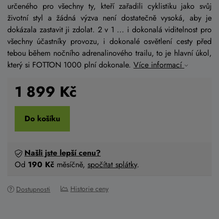
určeného pro všechny ty, kteří zařadili cyklistiku jako svůj
životní styl a žádná výzva není dostatečně vysoká, aby je
dokázala zastavit ji zdolat. 2 v 1 ... i dokonalá viditelnost pro
všechny účastníky provozu, i dokonalé osvětlení cesty před
tebou během nočního adrenalinového trailu, to je hlavní úkol,
který si FOTTON 1000 plní dokonale.
Více informací
1 899
Kč
Do košíku
Našli jste lepší cenu?
Od
190 Kč
měsíčně,
spočítat splátky
.
Historie ceny
Dostupnosti