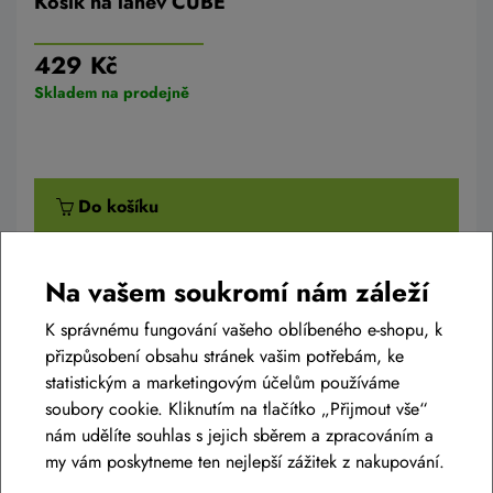
Košík na láhev CUBE
429 Kč
Skladem na prodejně
Do košíku
Na vašem soukromí nám záleží
K správnému fungování vašeho oblíbeného e-shopu, k
přizpůsobení obsahu stránek vašim potřebám, ke
statistickým a marketingovým účelům používáme
Diskuse k produktu
(5)
soubory cookie. Kliknutím na tlačítko „Přijmout vše“
nám udělíte souhlas s jejich sběrem a zpracováním a
Máte otázky k produktu:
přední světlo P2R FOTTON
my vám poskytneme ten nejlepší zážitek z nakupování.
1000
?