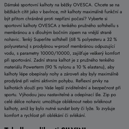
Dámské sportovní kalhoty na běžky OVESCA. Chcete se na
běžkách cítit jako v bavlnce, mít kalhoty maximálně funkční a
být přitom chráněné proti nepřízni počasí? Vyberte si
sportovní kalhoty OVESCA z tenkého pružného softshellu s
membránou a s dlouhým bočním zipem na vnější straně
nohavic. Tenký Superlite softshell (68 % polyesteru a 32 %
polyuretanu) s prodyšnou w-proof membránou odpuzující
vodu, s parametry 10000/10000, zajišťuje veškerý komfort
při sportování. Zadní strana kalhot je z pružného tenkého
materiálu Powerterm (90 % nylonu a 10 % elastanu), aby
kalhoty lépe obepínaly nohy a zároveň aby byly maximálně
prodyšné při velmi aktivním pohybu. Reflexní prvky na
kalhotách slouží pro Vaše lepší zviditelnění a bezpečnost při
sportu. Výhodou jsou nastavitelné a odepínací šle. Zip po
celé délce nohavic umožňuje obléknout nebo svléknout
kalhoty, aniž by bylo nutné sundat boty či lyže. To zvyšuje
komfort a rychlost při oblékání či svlékání.