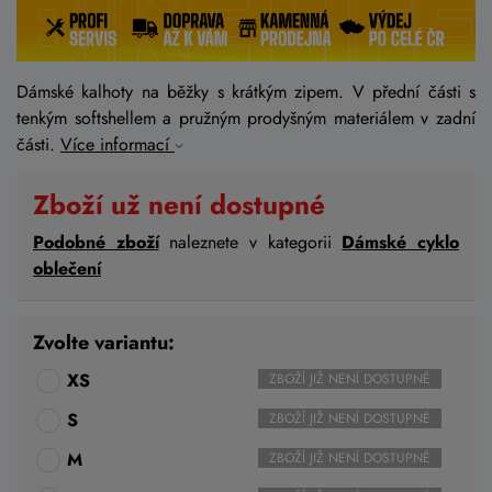
Dámské kalhoty na běžky s krátkým zipem. V přední části s
tenkým softshellem a pružným prodyšným materiálem v zadní
části.
Více informací
Zboží už není dostupné
Podobné zboží
naleznete v kategorii
Dámské cyklo
oblečení
Zvolte variantu:
XS
ZBOŽÍ JIŽ NENÍ DOSTUPNÉ
S
ZBOŽÍ JIŽ NENÍ DOSTUPNÉ
M
ZBOŽÍ JIŽ NENÍ DOSTUPNÉ