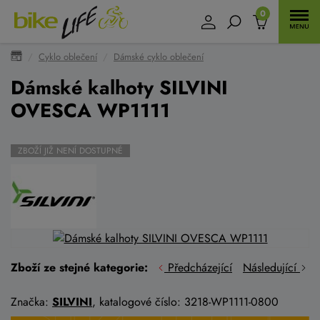
0
Cyklo oblečení
Dámské cyklo oblečení
Dámské kalhoty SILVINI
OVESCA WP1111
ZBOŽÍ JIŽ NENÍ DOSTUPNÉ
Zboží ze stejné kategorie:
Předcházející
Následující
Značka:
SILVINI
, katalogové číslo: 3218-WP1111-0800