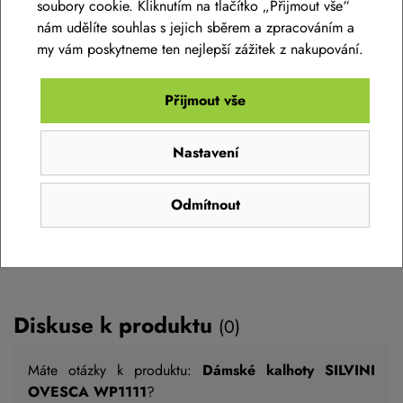
Dámská bunda SILVINI Cesi WJ1143 tiger
soubory cookie. Kliknutím na tlačítko „Přijmout vše“
nám udělíte souhlas s jejich sběrem a zpracováním a
my vám poskytneme ten nejlepší zážitek z nakupování.
3 690 Kč
2 390 Kč
Skladem eshop
Přijmout vše
XS
,
S
,
M
,
L
,
XL
,
XXL
,
3XL
Nastavení
Detail
Odmítnout
Diskuse k produktu
(0)
Máte otázky k produktu:
Dámské kalhoty SILVINI
OVESCA WP1111
?