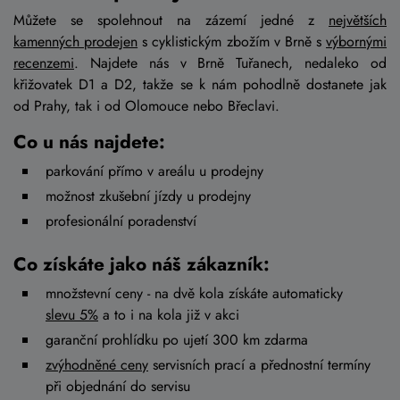
Můžete se spolehnout na zázemí jedné z
největších
kamenných prodejen
s cyklistickým zbožím v Brně s
výbornými
recenzemi
. Najdete nás v Brně Tuřanech, nedaleko od
křižovatek D1 a D2, takže se k nám pohodlně dostanete jak
od Prahy, tak i od Olomouce nebo Břeclavi.
Co u nás najdete:
parkování přímo v areálu u prodejny
možnost zkušební jízdy u prodejny
profesionální poradenství
Co získáte jako náš zákazník:
množstevní ceny - na dvě kola získáte automaticky
slevu 5%
a to i na kola již v akci
garanční prohlídku po ujetí 300 km zdarma
zvýhodněné ceny
servisních prací a přednostní termíny
při objednání do servisu