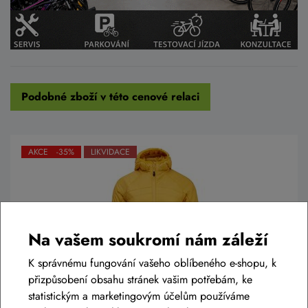
Podobné zboží v této cenové relaci
AKCE -35%
LIKVIDACE
Na vašem soukromí nám záleží
K správnému fungování vašeho oblíbeného e-shopu, k
přizpůsobení obsahu stránek vašim potřebám, ke
statistickým a marketingovým účelům používáme