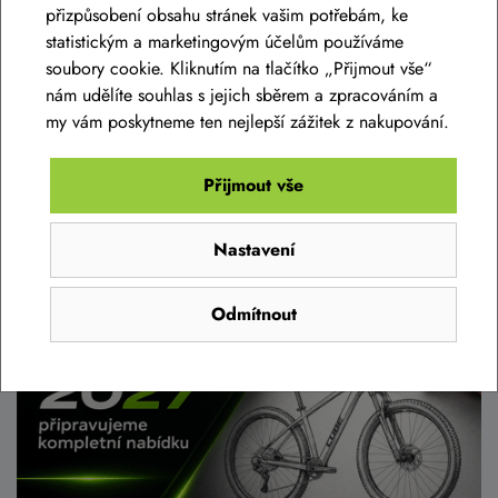
M-18"
,
L-20"
,
XL-22"
přizpůsobení obsahu stránek vašim potřebám, ke
statistickým a marketingovým účelům používáme
soubory cookie. Kliknutím na tlačítko „Přijmout vše“
Detail
nám udělíte souhlas s jejich sběrem a zpracováním a
my vám poskytneme ten nejlepší zážitek z nakupování.
Přijmout vše
DALŠÍ ČLÁNKY
Nastavení
Odmítnout