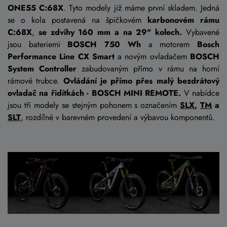
ONE55 C:68X
. Tyto modely již máme první skladem. Jedná
se o kola postavená na špičkovém
karbonovém rámu
C:68X
,
se zdvihy 160 mm a na 29" kolech.
Vybavené
jsou bateriemi
BOSCH 750 Wh
a motorem
Bosch
Performance Line CX Smart
a novým ovladačem
BOSCH
System Controller
zabudovaným přímo v rámu na horní
rámové trubce.
Ovládání je přímo přes malý bezdrátový
ovladač na řidítkách - BOSCH MINI REMOTE.
V nabídce
jsou tři modely se stejným pohonem s označením
SLX
,
TM
a
SLT
, rozdílné v barevném provedení a výbavou komponentů.