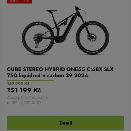
AKCE -10%
CUBE STEREO HYBRID ONE55 C:68X SLX
750 liquidred´n´carbon 29 2024
167 999 Kč
151 199 Kč
Zboží již není dostupné
M-18"
,
L-20"
,
XL-22"
Detail