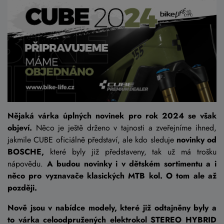
Nějaká várka úplných novinek pro rok 2024 se však
objeví.
Něco je ještě drženo v tajnosti a zveřejníme ihned,
jakmile CUBE oficiálně představí, ale kdo sleduje
novinky od
BOSCHE,
které byly již představeny, tak už má trošku
nápovědu.
A budou novinky i v dětském sortimentu a i
něco pro vyznavače klasických MTB kol. O tom ale až
později.
Nově jsou v nabídce modely, které již odtajněny byly a
to várka celoodpružených elektrokol STEREO HYBRID