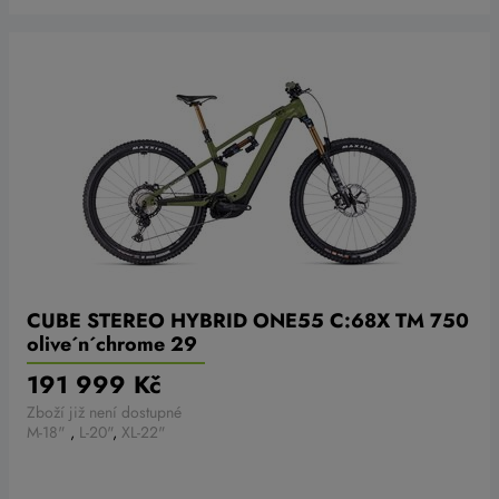
CUBE STEREO HYBRID ONE55 C:68X TM 750
olive´n´chrome 29
191 999 Kč
Zboží již není dostupné
M-18"
,
L-20"
,
XL-22"