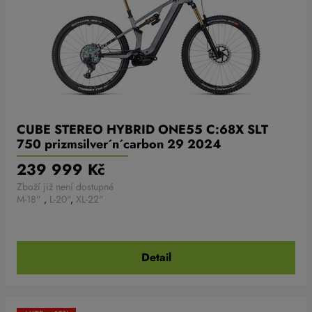
CUBE STEREO HYBRID ONE55 C:68X SLT
750 prizmsilver´n´carbon 29 2024
239 999 Kč
Zboží již není dostupné
M-18"
,
L-20"
,
XL-22"
Detail