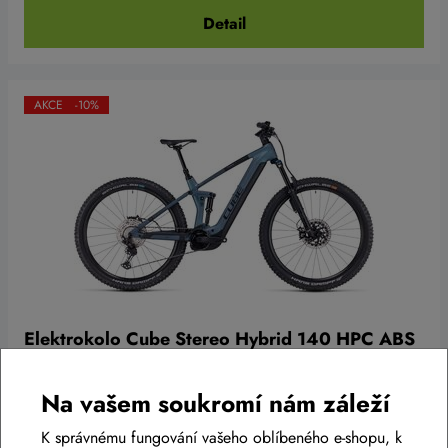
Detail
AKCE -10%
Elektrokolo Cube Stereo Hybrid 140 HPC ABS
750 2024
139 999 Kč
Na vašem soukromí nám záleží
125 999 Kč
Zboží již není dostupné
K správnému fungování vašeho oblíbeného e-shopu, k