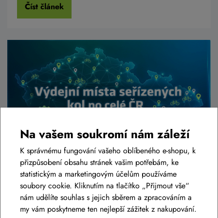
Číst článek
Na vašem soukromí nám záleží
K správnému fungování vašeho oblíbeného e-shopu, k
přizpůsobení obsahu stránek vašim potřebám, ke
Osobní odběr seřízených kol po celé
statistickým a marketingovým účelům používáme
ČR
soubory cookie. Kliknutím na tlačítko „Přijmout vše“
nám udělíte souhlas s jejich sběrem a zpracováním a
Chcete koupit kolo nebo elektrokolo, ale máte to k nám daleko?
my vám poskytneme ten nejlepší zážitek z nakupování.
Není problém, kolo vám můžeme poslat přímo domů, ale