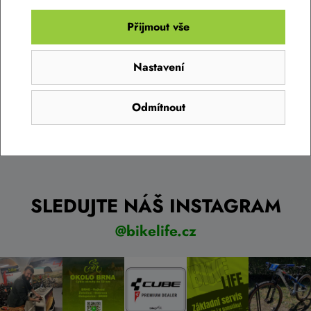
můžete využít našich rozšířených služeb a využít jedno z našich
mnoha prověřených výdejních míst, kde vám kolo předají
Přijmout vše
kompletně připravené a můžete se na ně obrátit i ohledně
servisu.
Nastavení
Číst článek
Odmítnout
SLEDUJTE NÁŠ INSTAGRAM
@bikelife.cz