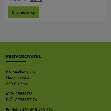
osobních údajů.
Více zde
Chci novinky
PROVOZOVATEL
BS Market s.r.o
Sladovnická 4
620 00 Brno
IČO: 25559176
DIČ: CZ25559176
Prodej:
+420 605 430 574