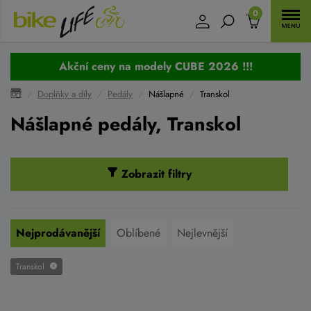
0
Akční ceny na modely CUBE 2026 !!!
Doplňky a díly
Pedály
Nášlapné
Transkol
Nášlapné pedály, Transkol
Zobrazit filtry
Nejprodávanější
Oblíbené
Nejlevnější
Transkol