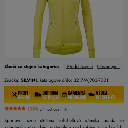
Zboží ze stejné kategorie:
Předcházející
Následující
Značka:
SILVINI
, katalogové číslo: 3217-WJ703-7001
100%
z 1
hodnocení
Sportovní úzce střižená softshellová dámská bunda se
zatepleným elastickým materiálem pod rukávy a na bocích.