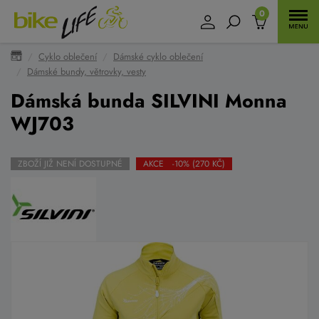
0
Cyklo oblečení
Dámské cyklo oblečení
Dámské bundy, větrovky, vesty
Dámská bunda SILVINI Monna
WJ703
ZBOŽÍ JIŽ NENÍ DOSTUPNÉ
AKCE -10% (270 KČ)