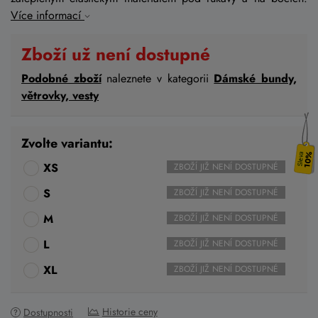
Více informací
Zboží už není dostupné
Podobné zboží
naleznete v kategorii
Dámské bundy,
větrovky, vesty
Zvolte variantu:
10%
XS
ZBOŽÍ JIŽ NENÍ DOSTUPNÉ
S
ZBOŽÍ JIŽ NENÍ DOSTUPNÉ
M
ZBOŽÍ JIŽ NENÍ DOSTUPNÉ
L
ZBOŽÍ JIŽ NENÍ DOSTUPNÉ
XL
ZBOŽÍ JIŽ NENÍ DOSTUPNÉ
Historie ceny
Dostupnosti