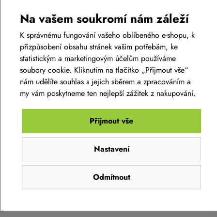
Na vašem soukromí nám záleží
K správnému fungování vašeho oblíbeného e-shopu, k
přizpůsobení obsahu stránek vašim potřebám, ke
statistickým a marketingovým účelům používáme
soubory cookie. Kliknutím na tlačítko „Přijmout vše“
nám udělíte souhlas s jejich sběrem a zpracováním a
my vám poskytneme ten nejlepší zážitek z nakupování.
Dámská bunda SILVINI Cesi WJ1143 tiger
Přijmout vše
3 690 Kč
2 390 Kč
Nastavení
Skladem eshop
XS
,
S
,
M
,
L
,
XL
,
XXL
,
3XL
Odmítnout
Detail