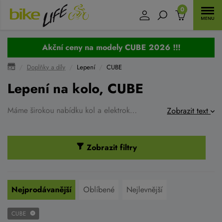
0
Akční ceny na modely CUBE 2026 !!!
Doplňky a díly
Lepení
CUBE
Lepení na kolo, CUBE
Máme širokou nabídku kol a elektrokol CUBE připravených přimo na prodejně k vyzkoušení. Nakupujte u nás, kde najdete nejširší nabídku kol a elektrokol CUBE v Brně. Máme skvělé recenze, přes 20 let zkušeností a zajistíme odborný záruční i pozáruční servis.
Zobrazit text
Zobrazit filtry
Nejprodávanější
Oblíbené
Nejlevnější
CUBE