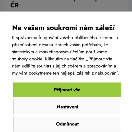
ČR
Chcete koupit kolo nebo elektrokolo, ale máte to k nám daleko?
Není problém, kolo vám můžeme poslat přímo domů, ale
Na vašem soukromí nám záleží
můžete využít našich rozšířených služeb a využít jedno z našich
mnoha prověřených výdejních míst, kde vám kolo předají
K správnému fungování vašeho oblíbeného e-shopu, k
kompletně připravené a můžete se na ně obrátit i ohledně
přizpůsobení obsahu stránek vašim potřebám, ke
servisu.
statistickým a marketingovým účelům používáme
soubory cookie. Kliknutím na tlačítko „Přijmout vše“
nám udělíte souhlas s jejich sběrem a zpracováním a
Číst článek
my vám poskytneme ten nejlepší zážitek z nakupování.
Přijmout vše
Nastavení
SLEDUJTE NÁŠ INSTAGRAM
@bikelife.cz
Odmítnout