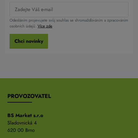
Odesláním projevujete svůj souhlas se shromažďováním a zpracováním
osobních údajů.
Více zde
Chci novinky
PROVOZOVATEL
BS Market s.r.o
Sladovnická 4
620 00 Brno