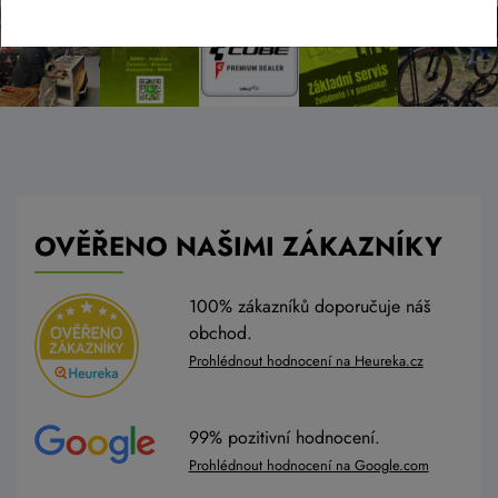
OVĚŘENO NAŠIMI ZÁKAZNÍKY
100% zákazníků doporučuje náš
obchod.
Prohlédnout hodnocení na Heureka.cz
99% pozitivní hodnocení.
Prohlédnout hodnocení na Google.com