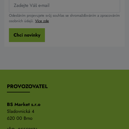
Odesláním projevujete svůj souhlas se shromažďováním a zpracováním
osobních údajů.
Více zde
Chci novinky
PROVOZOVATEL
BS Market s.r.o
Sladovnická 4
620 00 Brno