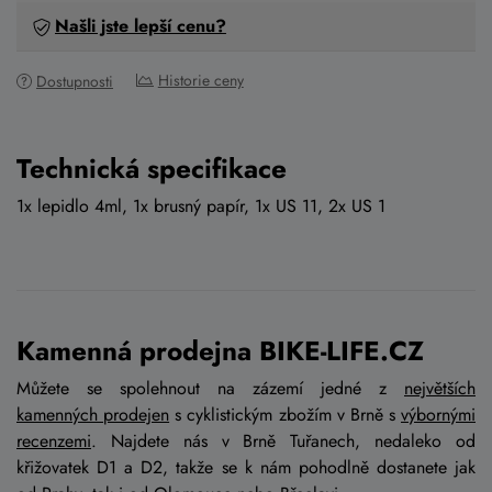
Našli jste lepší cenu?
Historie ceny
Dostupnosti
Technická specifikace
1x lepidlo 4ml, 1x brusný papír, 1x US 11, 2x US 1
Kamenná prodejna BIKE-LIFE.CZ
Můžete se spolehnout na zázemí jedné z
největších
kamenných prodejen
s cyklistickým zbožím v Brně s
výbornými
recenzemi
. Najdete nás v Brně Tuřanech, nedaleko od
křižovatek D1 a D2, takže se k nám pohodlně dostanete jak