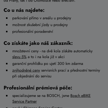
od Prahy, tak i od Olomouce nebo Břeclavi.
Co u nás najdete:
parkování přímo v areálu u prodejny
možnost zkušební jízdy u prodejny
profesionální poradenství
Co získáte jako náš zákazník:
množstevní ceny - na dvě kola získáte automaticky
slevu 5%
a to i na kola již v akci
garanční prohlídku po ujetí 300 km zdarma
zvýhodněné ceny
servisních prací a přednostní termíny
při objednání do servisu
Profesionální prémiová péče:
specializujeme se na BOSCH, jsme
Bosch eBIKE
Service Partner