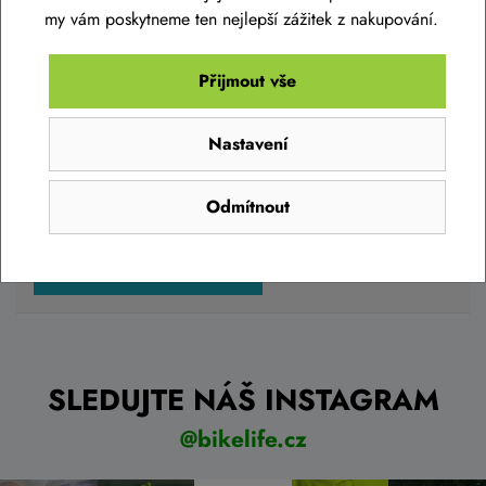
my vám poskytneme ten nejlepší zážitek z nakupování.
79 Kč
Přijmout vše
Skladem na prodejně
Hodnocení produktu
Nastavení
Přidejte vlastní hodnocení produktu a pomožte tak dalším
nakupujícím.
Do košíku
Odmítnout
Hodnoťte.
Přidat vlastní hodnocení
SLEDUJTE NÁŠ INSTAGRAM
@bikelife.cz