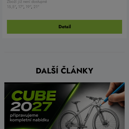
Zboží již není dostupné
15,5"
,
17"
,
19"
,
21"
Detail
DALŠÍ ČLÁNKY