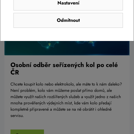
Nastavení
Odmítnout
Osobní odběr seřízených kol po celé
ČR
Chcete koupit kolo nebo elektrokolo, ale máte to k nám daleko?
Není problém, kolo vám můžeme poslat přímo domů, ale
můžete využít našich rozšířených služeb a využít jedno z našich
mnoha prověřených výdejních míst, kde vám kolo předají
kompletně připravené a můžete se na ně obrátit i ohledně
servisu.