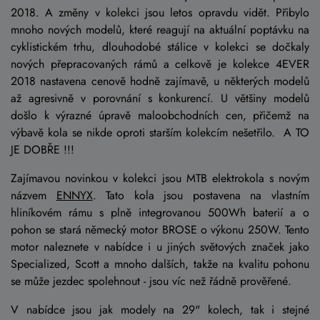
2018. A změny v kolekci jsou letos opravdu vidět. Přibylo
mnoho nových modelů, které reagují na aktuální poptávku na
cyklistickém trhu, dlouhodobé stálice v kolekci se dočkaly
nových přepracovaných rámů a celkově je kolekce 4EVER
2018 nastavena cenově hodně zajímavě, u některých modelů
až agresivně v porovnání s konkurencí. U většiny modelů
došlo k výrazné úpravě maloobchodních cen, přičemž na
výbavě kola se nikde oproti starším kolekcím nešetřilo. A TO
JE DOBŘE !!!
Zajímavou novinkou v kolekci jsou MTB elektrokola s novým
názvem
ENNYX
. Tato kola jsou postavena na vlastním
hliníkovém rámu s plně integrovanou 500Wh baterií a o
pohon se stará německý motor BROSE o výkonu 250W. Tento
motor naleznete v nabídce i u jiných světových značek jako
Specialized, Scott a mnoho dalších, takže na kvalitu pohonu
se může jezdec spolehnout - jsou víc než řádně prověřené.
V nabídce jsou jak modely na 29" kolech, tak i stejné