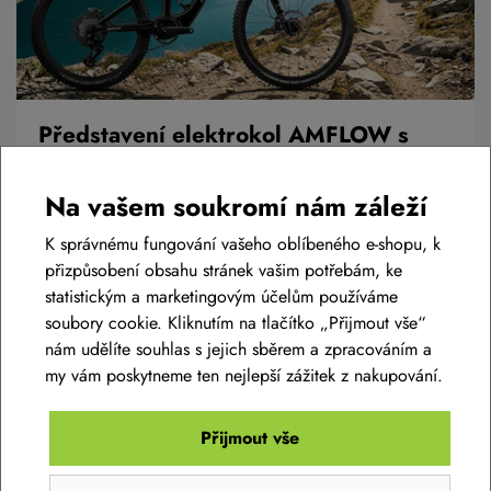
Představení elektrokol AMFLOW s
motory AVINOX
Na vašem soukromí nám záleží
Do naší nabídky jsme zařadili novou prestižní značku elektrokol
AMFLOW, která je osazená kromě spolehlivých a prověřených
K správnému fungování vašeho oblíbeného e-shopu, k
komponentů také novými motory AVINOX s brutální sílou a
přizpůsobení obsahu stránek vašim potřebám, ke
výkonem. Pojďme se na to podívat blíž.
statistickým a marketingovým účelům používáme
soubory cookie. Kliknutím na tlačítko „Přijmout vše“
nám udělíte souhlas s jejich sběrem a zpracováním a
Číst článek
my vám poskytneme ten nejlepší zážitek z nakupování.
Přijmout vše