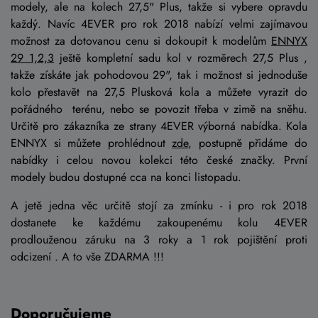
modely, ale na kolech 27,5" Plus, takže si vybere opravdu
každý. Navíc 4EVER pro rok 2018 nabízí velmi zajímavou
možnost za dotovanou cenu si dokoupit k modelům
ENNYX
29 1,2,3
ještě kompletní sadu kol v rozměrech 27,5 Plus ,
takže získáte jak pohodovou 29", tak i možnost si jednoduše
kolo přestavět na 27,5 Plusková kola a můžete vyrazit do
pořádného terénu, nebo se povozit třeba v zimě na sněhu.
Určitě pro zákazníka ze strany 4EVER výborná nabídka. Kola
ENNYX si můžete prohlédnout
zde
, postupně přidáme do
nabídky i celou novou kolekci této české značky. První
modely budou dostupné cca na konci listopadu.
A jetě jedna věc určitě stojí za zmínku - i pro rok 2018
dostanete ke každému zakoupenému kolu 4EVER
prodlouženou záruku na 3 roky a 1 rok pojištění proti
odcizení . A to vše ZDARMA !!!
Doporučujeme