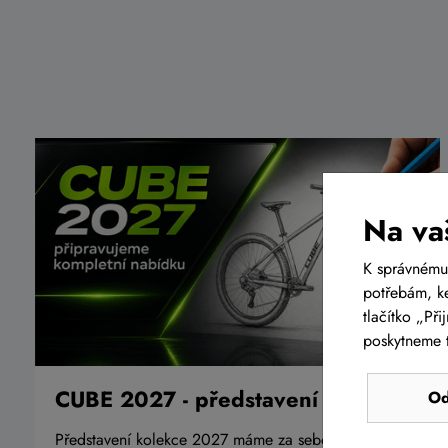
Na va
K správnému
potřebám, ke
tlačítko „Př
poskytneme t
CUBE 2027 - představení kolekce
Od
Představení kolekce 2027 máme za sebou, nyní