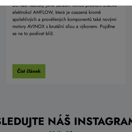
Do naší nabídky jsme zařadili novou prestižní značku
elektrokol AMFLOW, která je osazená kromě
spolehlivých a prověřených komponentů také novými
motory AVINOX s brutální sílou a výkonem. Pojďme
se na to podívat blíž.
Číst článek
SLEDUJTE NÁŠ INSTAGRA