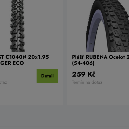
ST C1040N 20x1.95
Plášť RUBENA Ocelot 
IGER ECO
(54-406)
č
259 Kč
Detail
otaz
Termín na dotaz