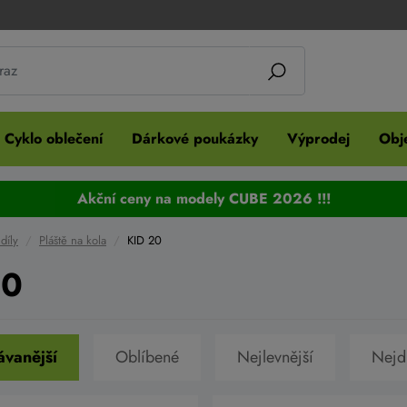
Cyklo oblečení
Dárkové poukázky
Výprodej
Obje
Akční ceny na modely CUBE 2026 !!!
díly
Pláště na kola
KID 20
20
vanější
Oblíbené
Nejlevnější
Nejd