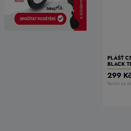
PLÁŠŤ C
BLACK T
299 K
Termín na d