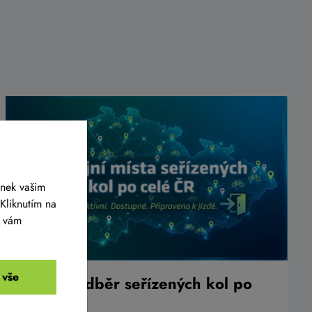
ánek vašim
Kliknutím na
y vám
 vše
Osobní odběr seřízených kol po
celé ČR