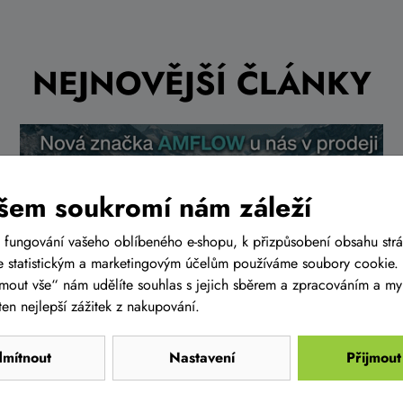
NEJNOVĚJŠÍ ČLÁNKY
šem soukromí nám záleží
 fungování vašeho oblíbeného e-shopu, k přizpůsobení obsahu str
 statistickým a marketingovým účelům používáme soubory cookie. 
ijmout vše“ nám udělíte souhlas s jejich sběrem a zpracováním a m
en nejlepší zážitek z nakupování.
Představení elektrokol AMFLOW s
mítnout
Nastavení
Přijmout
motory AVINOX