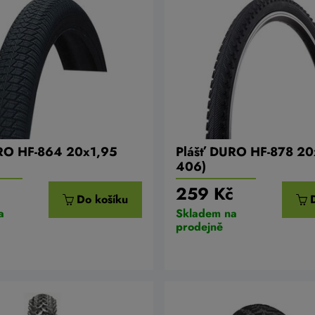
RO HF-864 20x1,95
Plášť DURO HF-878 20
406)
č
259 Kč
Do košíku
a
Skladem na
prodejně