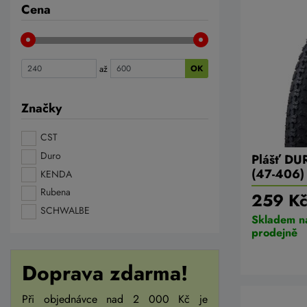
Cena
až
OK
Značky
CST
Duro
Plášť DU
(47-406)
KENDA
Rubena
259 K
SCHWALBE
Skladem n
prodejně
Doprava zdarma!
Při objednávce nad 2 000 Kč je