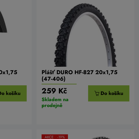
0x1,75
Plášť DURO HF-827 20x1,75
(47-406)
259 Kč
Do košíku
Do košíku
Skladem na
prodejně
AKCE -19%