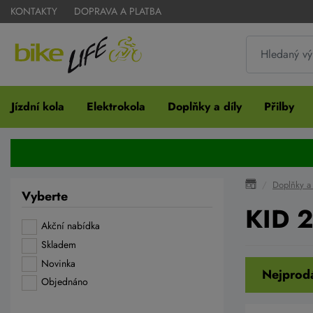
KONTAKTY
DOPRAVA A PLATBA
Jízdní kola
Elektrokola
Doplňky a díly
Přilby
Doplňky a 
Vyberte
KID 
Akční nabídka
Skladem
Novinka
Nejprodá
Objednáno