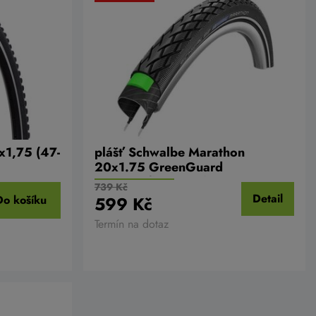
x1,75 (47-
plášť Schwalbe Marathon
20x1.75 GreenGuard
černá+reflexní pruh
739 Kč
Detail
Do košíku
599 Kč
Termín na dotaz