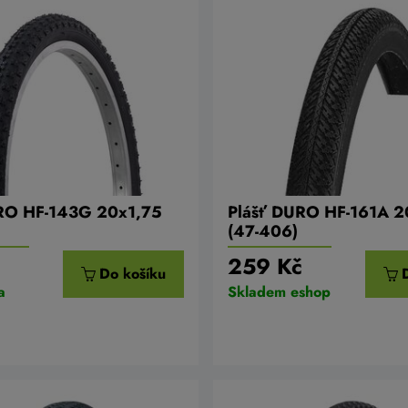
RO HF-143G 20x1,75
Plášť DURO HF-161A 2
(47-406)
č
259 Kč
Do košíku
a
Skladem eshop