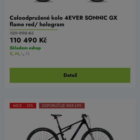
Celoodpružené kolo 4EVER SONNIC GX
flame red/ hologram
129 990 Kč
110 490 Kč
Skladem eshop
S
,
M
,
L
,
XL
Detail
AKCE -15%
DOPORUČUJE BIKE-LIFE