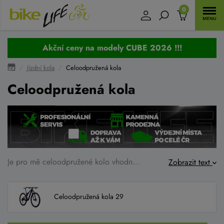
0
Akční ceny na modely CUBE 2026 !!!
Jízdní kola
Celoodpružená kola
Celoodpružená kola
Je pro mě celoodpružené kolo vhodné? Jak vybrat celoodpružené kolo aby splňovalo to, co od něj očekávám? To jsou otázky, které mají jasnou odpověď.
Zobrazit text
Celoodpružená kola 29