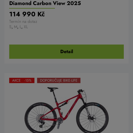
Diamond Carbon View 2025
114 990 Kč
Termín na dotaz
S
,
M
,
L
,
XL
Detail
AKCE -15%
DOPORUČUJE BIKE-LIFE