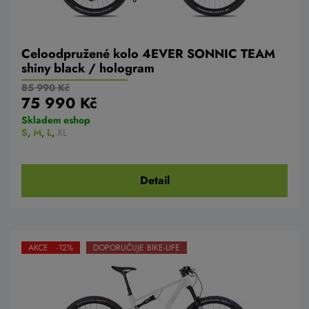
Celoodpružené kolo 4EVER SONNIC TEAM
shiny black / hologram
85 990 Kč
75 990 Kč
Skladem eshop
S
,
M
,
L
,
XL
Detail
AKCE -12%
DOPORUČUJE BIKE-LIFE