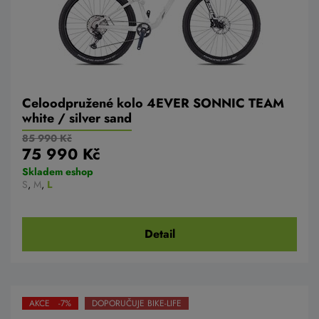
Celoodpružené kolo 4EVER SONNIC TEAM
white / silver sand
85 990 Kč
75 990 Kč
Skladem eshop
S
,
M
,
L
Detail
AKCE -7%
DOPORUČUJE BIKE-LIFE