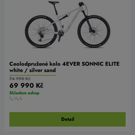
Ceolodpružené kolo 4EVER SONNIC ELITE
white / silver sand
74 990 Kč
69 990 Kč
Skladem eshop
S
,
M
,
L
Detail