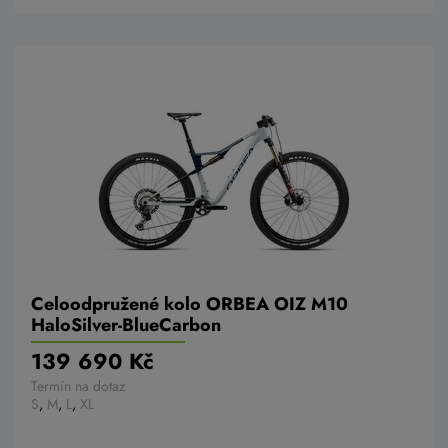
Celoodpružené kolo ORBEA OIZ M10
HaloSilver-BlueCarbon
139 690 Kč
Termín na dotaz
S
,
M
,
L
,
XL