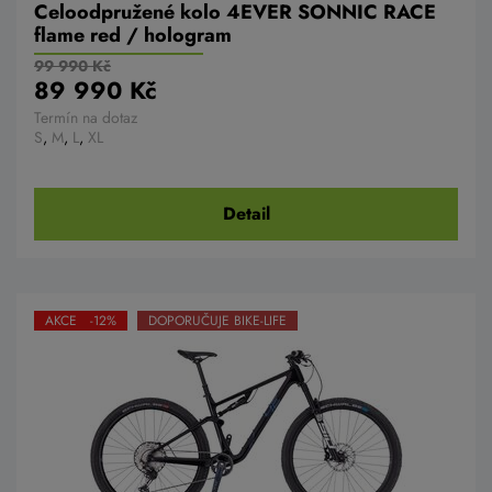
Celoodpružené kolo 4EVER SONNIC RACE
flame red / hologram
99 990 Kč
89 990 Kč
Termín na dotaz
S
,
M
,
L
,
XL
Detail
AKCE -12%
DOPORUČUJE BIKE-LIFE