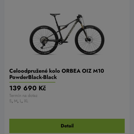
Celoodpružené kolo ORBEA OIZ M10
PowderBlack-Black
139 690 Kč
Termín na dotaz
S
,
M
,
L
,
XL
Detail