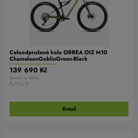
Celoodpružené kolo ORBEA OIZ M10
ChameleonGoblinGreen-Black
139 690 Kč
Termín na dotaz
S
,
M
,
L
,
XL
Detail