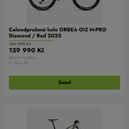
Celoodpružené kolo ORBEA OIZ M-PRO
Diamond / Red 2025
156 590 Kč
139 990 Kč
Termín na dotaz
S
,
M
,
L
,
XL
Detail