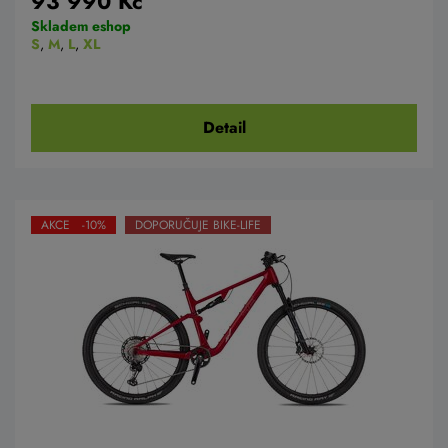
93 990 Kč
Skladem eshop
S
,
M
,
L
,
XL
Detail
AKCE -10%
DOPORUČUJE BIKE-LIFE