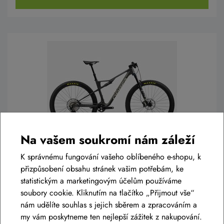
Na vašem soukromí nám záleží
K správnému fungování vašeho oblíbeného e-shopu, k
Celoodpružené kolo ORBEA OIZ M30
přizpůsobení obsahu stránek vašim potřebám, ke
Powder Black - Black
statistickým a marketingovým účelům používáme
97 990 Kč
soubory cookie. Kliknutím na tlačítko „Přijmout vše“
Termín na dotaz
nám udělíte souhlas s jejich sběrem a zpracováním a
S
,
M
,
L
,
XL
my vám poskytneme ten nejlepší zážitek z nakupování.