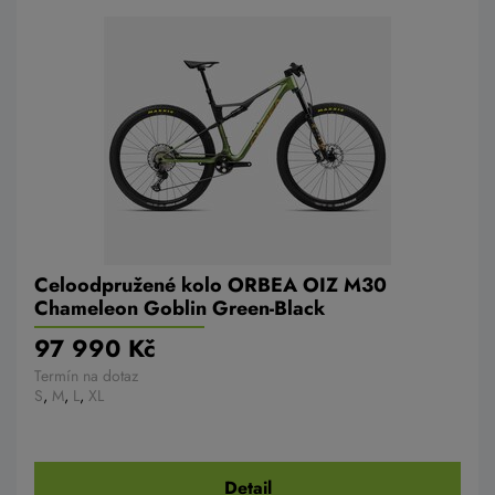
Celoodpružené kolo ORBEA OIZ M30
Chameleon Goblin Green-Black
97 990 Kč
Termín na dotaz
S
,
M
,
L
,
XL
Detail