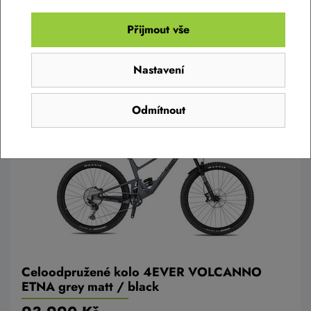
Přijmout vše
Detail
Nastavení
Odmítnout
Celoodpružené kolo 4EVER VOLCANNO
ETNA grey matt / black