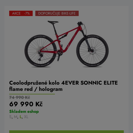
AKCE -7%
DOPORUČUJE BIKE-LIFE
Ceolodpružené kolo 4EVER SONNIC ELITE
flame red / hologram
74 990 Kč
69 990 Kč
Skladem eshop
S
,
M
,
L
,
XL