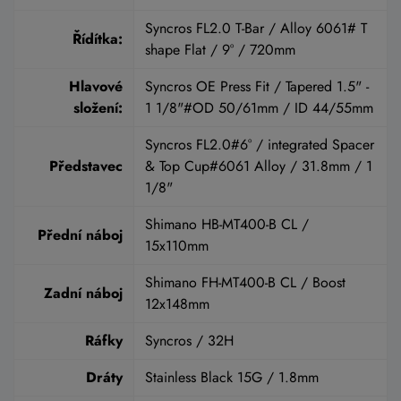
Syncros FL2.0 T-Bar / Alloy 6061# T
Řídítka:
shape Flat / 9° / 720mm
Hlavové
Syncros OE Press Fit / Tapered 1.5" -
složení:
1 1/8"#OD 50/61mm / ID 44/55mm
Syncros FL2.0#6° / integrated Spacer
Představec
& Top Cup#6061 Alloy / 31.8mm / 1
1/8"
Shimano HB-MT400-B CL /
Přední náboj
15x110mm
Shimano FH-MT400-B CL / Boost
Zadní náboj
12x148mm
Ráfky
Syncros / 32H
Dráty
Stainless Black 15G / 1.8mm