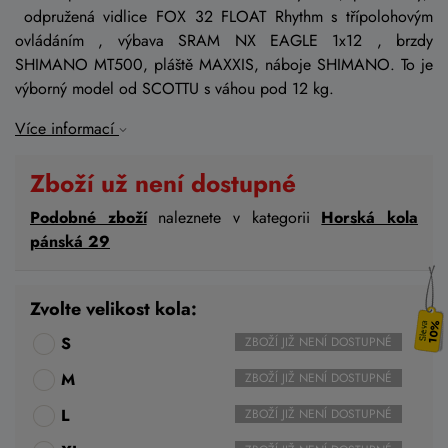
odpružená vidlice FOX 32 FLOAT Rhythm s třípolohovým
ovládáním , výbava SRAM NX EAGLE 1x12 , brzdy
SHIMANO MT500, pláště MAXXIS, náboje SHIMANO. To je
výborný model od SCOTTU s váhou pod 12 kg.
Více informací
Zboží už není dostupné
Podobné zboží
naleznete v kategorii
Horská kola
pánská 29
Zvolte velikost kola:
10%
S
ZBOŽÍ JIŽ NENÍ DOSTUPNÉ
M
ZBOŽÍ JIŽ NENÍ DOSTUPNÉ
L
ZBOŽÍ JIŽ NENÍ DOSTUPNÉ