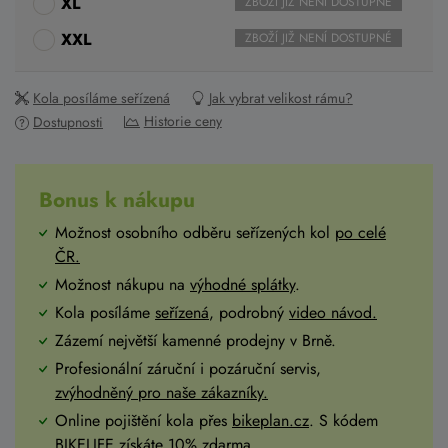
XL
ZBOŽÍ JIŽ NENÍ DOSTUPNÉ
XXL
ZBOŽÍ JIŽ NENÍ DOSTUPNÉ
Kola posíláme seřízená
Jak vybrat velikost rámu?
Historie ceny
Dostupnosti
Bonus k nákupu
Možnost osobního odběru seřízených kol
po celé
ČR
.
Možnost nákupu na
výhodné splátky
.
Kola posíláme
seřízená
, podrobný
video návod.
Zázemí největší kamenné prodejny v Brně.
Profesionální záruční i pozáruční servis,
zvýhodněný pro naše zákazníky.
Online pojištění kola přes
bikeplan.cz
. S kódem
BIKELIFE získáte 10% zdarma