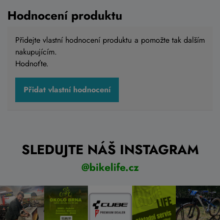
Skladem na prodejně
Hodnocení produktu
S
,
M
,
L
,
XL
Přidejte vlastní hodnocení produktu a pomožte tak dalším
nakupujícím.
Detail
Hodnoťte.
Přidat vlastní hodnocení
SLEDUJTE NÁŠ INSTAGRAM
@bikelife.cz