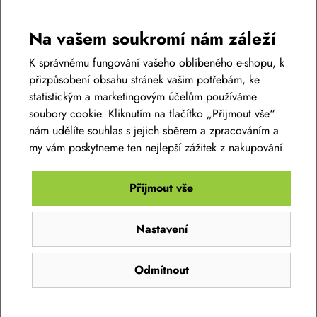
Na vašem soukromí nám záleží
K správnému fungování vašeho oblíbeného e-shopu, k
přizpůsobení obsahu stránek vašim potřebám, ke
statistickým a marketingovým účelům používáme
soubory cookie. Kliknutím na tlačítko „Přijmout vše“
nám udělíte souhlas s jejich sběrem a zpracováním a
my vám poskytneme ten nejlepší zážitek z nakupování.
Kamenná prodejna BIKE-LIFE.CZ
Přijmout vše
Můžete se spolehnout na zázemí jedné z
největších
kamenných prodejen
s cyklistickým zbožím v Brně s
výbornými
Nastavení
recenzemi
. Najdete nás v Brně Tuřanech, nedaleko od
křižovatek D1 a D2, takže se k nám pohodlně dostanete jak
Odmítnout
od Prahy, tak i od Olomouce nebo Břeclavi.
Co u nás najdete: