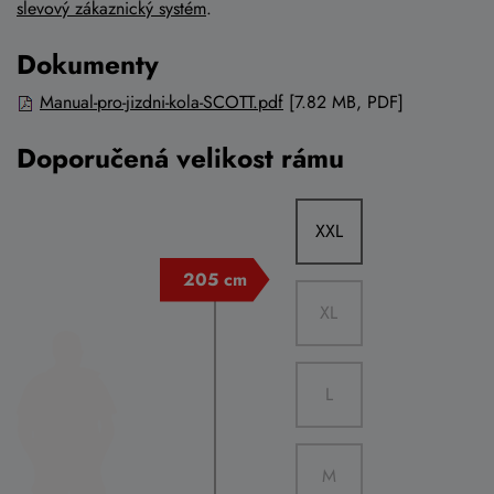
slevový zákaznický systém
.
Dokumenty
Manual-pro-jizdni-kola-SCOTT.pdf
[7.82 MB, PDF]
Doporučená velikost rámu
XXL
XL
L
M