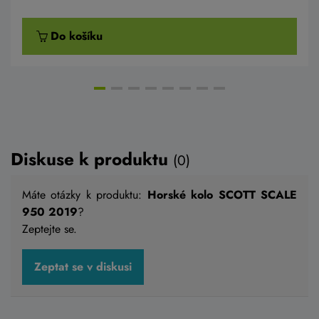
Do košíku
Diskuse k produktu
(0)
Máte otázky k produktu:
Horské kolo SCOTT SCALE
950 2019
?
Zeptejte se.
Horské kolo ORBEA ALMA H20 Espace
Zeptat se v diskusi
Green - Ivory White 2026
34 990 Kč