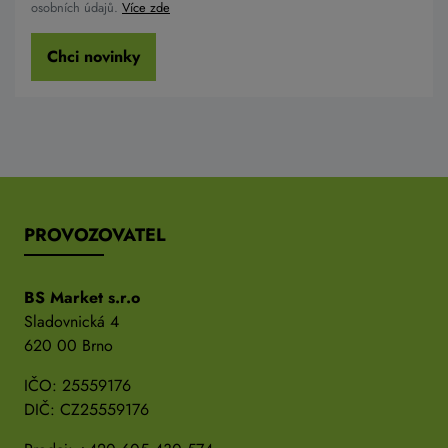
osobních údajů.
Více zde
Chci novinky
PROVOZOVATEL
BS Market s.r.o
Sladovnická 4
620 00 Brno
IČO: 25559176
DIČ: CZ25559176