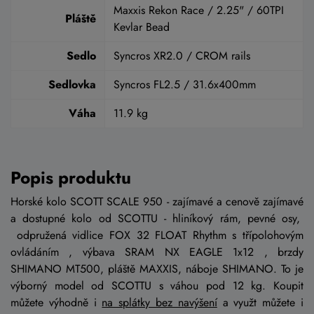
Maxxis Rekon Race / 2.25" / 60TPI
Pláště
Kevlar Bead
Sedlo
Syncros XR2.0 / CROM rails
Sedlovka
Syncros FL2.5 / 31.6x400mm
Váha
11.9 kg
Popis produktu
Horské kolo SCOTT SCALE 950 - zajímavé a cenově zajímavé
a dostupné kolo od SCOTTU - hliníkový rám, pevné osy,
odpružená vidlice FOX 32 FLOAT Rhythm s třípolohovým
ovládáním , výbava SRAM NX EAGLE 1x12 , brzdy
SHIMANO MT500, pláště MAXXIS, náboje SHIMANO. To je
výborný model od SCOTTU s váhou pod 12 kg. Koupit
můžete výhodně i
na splátky bez navýšení
a využt můžete i