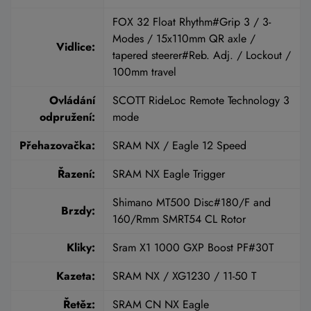
FOX 32 Float Rhythm#Grip 3 / 3-
Modes / 15x110mm QR axle /
Vidlice:
tapered steerer#Reb. Adj. / Lockout /
100mm travel
Ovládání
SCOTT RideLoc Remote Technology 3
odpružení:
mode
Přehazovačka:
SRAM NX / Eagle 12 Speed
Řazení:
SRAM NX Eagle Trigger
Shimano MT500 Disc#180/F and
Brzdy:
160/Rmm SMRT54 CL Rotor
Kliky:
Sram X1 1000 GXP Boost PF#30T
Kazeta:
SRAM NX / XG1230 / 11-50 T
Řetěz:
SRAM CN NX Eagle