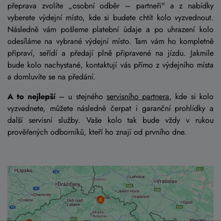
přeprava zvolíte „osobní odběr – partneři" a z nabídky
vyberete výdejní místo, kde si budete chtít kolo vyzvednout.
Následně vám pošleme platební údaje a po uhrazení kolo
odesíláme na vybrané výdejní místo. Tam vám ho kompletně
připraví, seřídí a předají plně připravené na jízdu. Jakmile
bude kolo nachystané, kontaktují vás přímo z výdejního místa
a domluvíte se na předání.
A to nejlepší
– u stejného
servisního partnera
, kde si kolo
vyzvednete, můžete následně čerpat i garanční prohlídky a
další servisní služby. Vaše kolo tak bude vždy v rukou
prověřených odborníků, kteří ho znají od prvního dne.