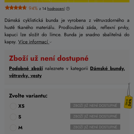
94%
z 14
hodnocení
Dámská cyklistická bunda je vyrobena z větruvzdorného a
hustě tkaného materiálu. Prodloužená záda, reflexní prvky,
kapuci lze složit do límce. Bunda je snadno sbalitelná do
kapsy.
Více informací
Zboží už není dostupné
Podobné zboží
naleznete v kategorii
Dámské bundy,
větrovky, vesty
Zvolte variantu:
34%
XS
ZBOŽÍ JIŽ NENÍ DOSTUPNÉ
S
ZBOŽÍ JIŽ NENÍ DOSTUPNÉ
M
ZBOŽÍ JIŽ NENÍ DOSTUPNÉ