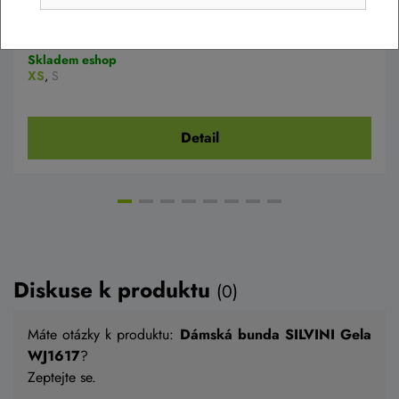
2 190 Kč
1 190 Kč
Skladem eshop
XS
,
S
Detail
Diskuse k produktu
(0)
Máte otázky k produktu:
Dámská bunda SILVINI Gela
WJ1617
?
Zeptejte se.