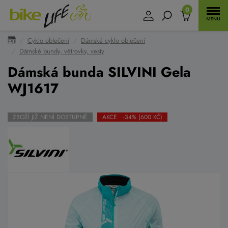
0
Cyklo oblečení
Dámské cyklo oblečení
Dámské bundy, větrovky, vesty
Dámská bunda SILVINI Gela
WJ1617
ZBOŽÍ JIŽ NENÍ DOSTUPNÉ
AKCE -34% (600 KČ)