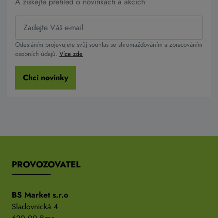
A získejte přehled o novinkách a akcích
Odesláním projevujete svůj souhlas se shromažďováním a zpracováním
osobních údajů.
Více zde
Chci novinky
PROVOZOVATEL
BS Market s.r.o
Sladovnická 4