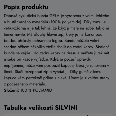
Popis produktu
Dámská cyklistická bunda GELA je vyrobena z velmi lehkého
a hustě tkaného materiálu (100% polyamide). Díky tomu je
větruvzdorná a je tak lehká, že když ji máte na sobě, tak o ní
téměř nevíte. Má dlouhý hlavní zip, který je na konci pod
bradou překrytý ochrannou légou. Bundu můžete velmi
snadno během několika vteřin sbalit do zadní kapsy. Sbalená
bunda se vejde i do zadní kapsy na dresu a můžete ji tak mít
u sebe při každé vyjížďce. Když je počasí opravdu
nepříjemné, může vám posloužit kapuce, která je schovaná v
límci. Stačí rozepnout zip a vyndat ji. Díky gumě v lemu
kapuce vám perfektně přilne k hlavě. Límec je z vnitřní strany
z počesaného materiálu.
Složení:
100 % POLYAMID
Tabulka velikosti SILVINI