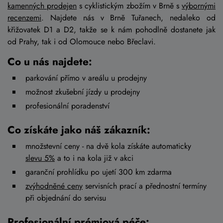
kamenných prodejen
s cyklistickým zbožím v Brně s
výbornými
recenzemi
. Najdete nás v Brně Tuřanech, nedaleko od
křižovatek D1 a D2, takže se k nám pohodlně dostanete jak
od Prahy, tak i od Olomouce nebo Břeclavi.
Co u nás najdete:
parkování přímo v areálu u prodejny
možnost zkušební jízdy u prodejny
profesionální poradenství
Co získáte jako náš zákazník:
množstevní ceny - na dvě kola získáte automaticky
slevu 5%
a to i na kola již v akci
garanční prohlídku po ujetí 300 km zdarma
zvýhodněné ceny
servisních prací a přednostní termíny
při objednání do servisu
Profesionální prémiová péče: