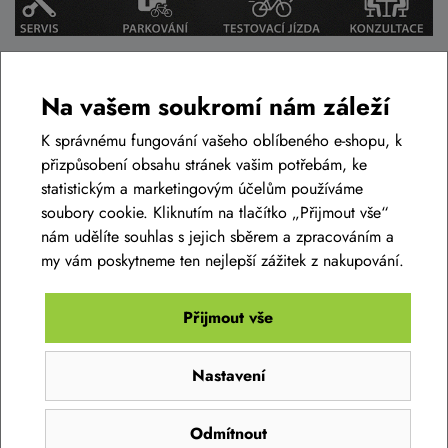
Na vašem soukromí nám záleží
Podobné zboží v této cenové relaci
K správnému fungování vašeho oblíbeného e-shopu, k
přizpůsobení obsahu stránek vašim potřebám, ke
AKCE -46%
LIKVIDACE
statistickým a marketingovým účelům používáme
soubory cookie. Kliknutím na tlačítko „Přijmout vše“
nám udělíte souhlas s jejich sběrem a zpracováním a
my vám poskytneme ten nejlepší zážitek z nakupování.
Přijmout vše
Nastavení
Dámská bunda SILVINI Vetta WJ1623 neon-
Odmítnout
cloud