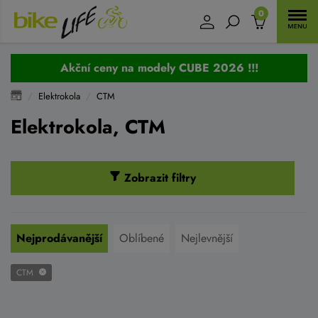
0
Akční ceny na modely CUBE 2026 !!!
Elektrokola
CTM
Elektrokola, CTM
Zobrazit filtry
Nejprodávanější
Oblíbené
Nejlevnější
CTM