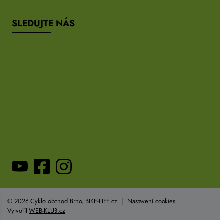
SLEDUJTE NÁS
© 2026
Cyklo obchod Brno
, BIKE-LIFE.cz |
Nastavení cookies
Vytvořil
WEB-KLUB.cz