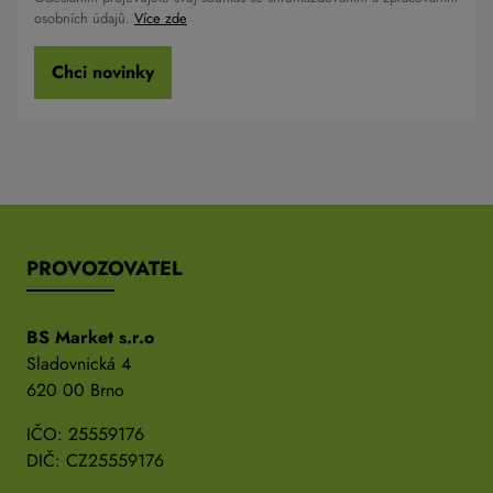
osobních údajů.
Více zde
Chci novinky
PROVOZOVATEL
BS Market s.r.o
Sladovnická 4
620 00 Brno
IČO: 25559176
DIČ: CZ25559176