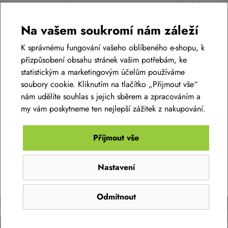
Zajímá vás, jaký dojezd můžete očekávat od svého elektrokola?
Na tuto otázku neexistuje jednoznačná odpověď – skutečný
Na vašem soukromí nám záleží
dojezd vždy závisí na kombinaci několika faktorů. S naší
kalkulačkou si ale snadno spočítáte orientační dojezd navolením
K správnému fungování vašeho oblíbeného e-shopu, k
konkrétních parametrů přímo pro váš motor a baterii BOSCH.
přizpůsobení obsahu stránek vašim potřebám, ke
statistickým a marketingovým účelům používáme
Číst článek
soubory cookie. Kliknutím na tlačítko „Přijmout vše“
nám udělíte souhlas s jejich sběrem a zpracováním a
my vám poskytneme ten nejlepší zážitek z nakupování.
Přijmout vše
SLEDUJTE NÁŠ INSTAGRAM
Nastavení
@bikelife.cz
Odmítnout