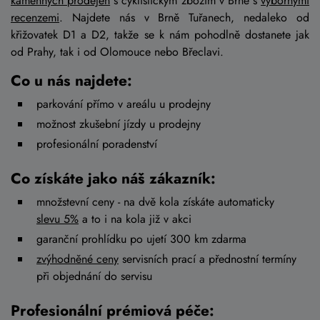
kamenných prodejen
s cyklistickým zbožím v Brně s
výbornými
recenzemi
. Najdete nás v Brně Tuřanech, nedaleko od
křižovatek D1 a D2, takže se k nám pohodlně dostanete jak
od Prahy, tak i od Olomouce nebo Břeclavi.
Co u nás najdete:
parkování přímo v areálu u prodejny
možnost zkušební jízdy u prodejny
profesionální poradenství
Co získáte jako náš zákazník:
množstevní ceny - na dvě kola získáte automaticky
slevu 5%
a to i na kola již v akci
garanční prohlídku po ujetí 300 km zdarma
zvýhodněné ceny
servisních prací a přednostní termíny
při objednání do servisu
Profesionální prémiová péče: