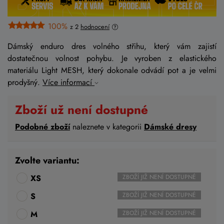
100%
z 2
hodnocení
Dámský enduro dres volného střihu, který vám zajistí
dostatečnou volnost pohybu. Je vyroben z elastického
materiálu Light MESH, který dokonale odvádí pot a je velmi
prodyšný.
Více informací
Zboží už není dostupné
Podobné zboží
naleznete v kategorii
Dámské dresy
Zvolte variantu:
XS
ZBOŽÍ JIŽ NENÍ DOSTUPNÉ
S
ZBOŽÍ JIŽ NENÍ DOSTUPNÉ
M
ZBOŽÍ JIŽ NENÍ DOSTUPNÉ