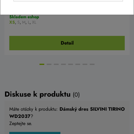
1 790 Kč
1 190 Kč
Skladem eshop
XS
,
S
,
M
,
L
,
XL
Detail
Diskuse k produktu
(0)
Máte otázky k produktu:
Dámský dres SILVINI TIRINO
WD2037
?
Zeptejte se.