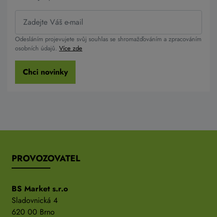
Odesláním projevujete svůj souhlas se shromažďováním a zpracováním
osobních údajů.
Více zde
Chci novinky
PROVOZOVATEL
BS Market s.r.o
Sladovnická 4
620 00 Brno