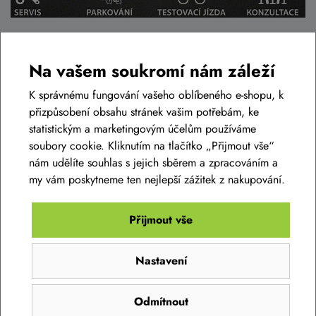
Podobné zboží v této cenové relaci
Na vašem soukromí nám záleží
K správnému fungování vašeho oblíbeného e-shopu, k
přizpůsobení obsahu stránek vašim potřebám, ke
AKCE -34%
LIKVIDACE
statistickým a marketingovým účelům používáme
soubory cookie. Kliknutím na tlačítko „Přijmout vše“
nám udělíte souhlas s jejich sběrem a zpracováním a
my vám poskytneme ten nejlepší zážitek z nakupování.
Přijmout vše
Nastavení
Dámský dres SILVINI Rosalia WD1619 ruby -
Odmítnout
pink