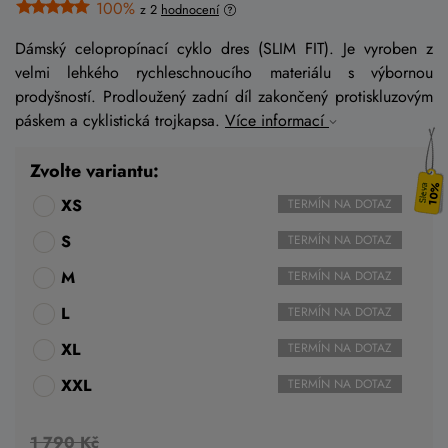
100%
z 2
hodnocení
Dámský celopropínací cyklo dres (SLIM FIT). Je vyroben z
velmi lehkého rychleschnoucího materiálu s výbornou
prodyšností. Prodloužený zadní díl zakončený protiskluzovým
páskem a cyklistická trojkapsa.
Více informací
Zvolte variantu:
10%
XS
TERMÍN NA DOTAZ
S
TERMÍN NA DOTAZ
M
TERMÍN NA DOTAZ
L
TERMÍN NA DOTAZ
XL
TERMÍN NA DOTAZ
XXL
TERMÍN NA DOTAZ
1 790 Kč