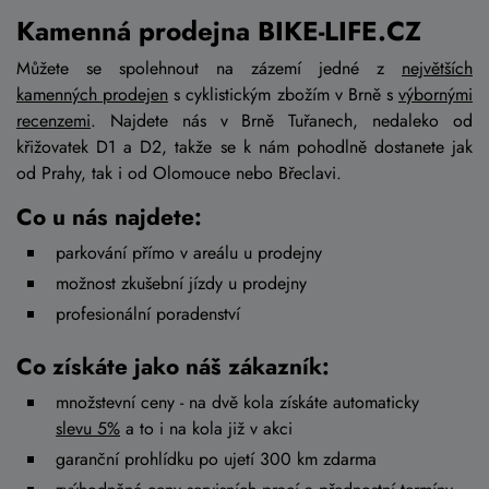
Kamenná prodejna BIKE-LIFE.CZ
Můžete se spolehnout na zázemí jedné z
největších
kamenných prodejen
s cyklistickým zbožím v Brně s
výbornými
recenzemi
. Najdete nás v Brně Tuřanech, nedaleko od
křižovatek D1 a D2, takže se k nám pohodlně dostanete jak
od Prahy, tak i od Olomouce nebo Břeclavi.
Co u nás najdete:
parkování přímo v areálu u prodejny
možnost zkušební jízdy u prodejny
profesionální poradenství
Co získáte jako náš zákazník:
množstevní ceny - na dvě kola získáte automaticky
slevu 5%
a to i na kola již v akci
garanční prohlídku po ujetí 300 km zdarma