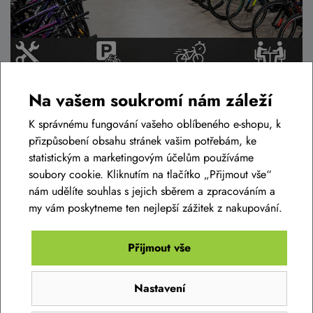
Na vašem soukromí nám záleží
K správnému fungování vašeho oblíbeného e-shopu, k
Podobné zboží v této cenové relaci
přizpůsobení obsahu stránek vašim potřebám, ke
statistickým a marketingovým účelům používáme
soubory cookie. Kliknutím na tlačítko „Přijmout vše“
NOVINKA
AKCE -12%
nám udělíte souhlas s jejich sběrem a zpracováním a
my vám poskytneme ten nejlepší zážitek z nakupování.
Přijmout vše
Nastavení