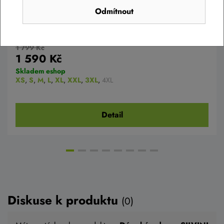
Odmítnout
Dámský dres Silvini WD2412 Calnia grey-
black
1 799 Kč
1 590 Kč
Skladem eshop
XS
,
S
,
M
,
L
,
XL
,
XXL
,
3XL
,
4XL
Detail
Diskuse k produktu
(0)