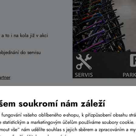
a to i na kola již v akci
objednání do servisu
rtner
r
šem soukromí nám záleží
 fungování vašeho oblíbeného e-shopu, k přizpůsobení obsahu str
 statistickým a marketingovým účelům používáme soubory cookie. 
ijmout vše“ nám udělíte souhlas s jejich sběrem a zpracováním a m