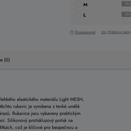
M
ZBO
L
ZBO
Historie ceny
Dostupnosti
e (0)
 lehkého elastického materiálu Light MESH,
 těchto rukavic je vyrobena z tenké umělé
nárazů. Rukavice jsou vybaveny praktickým
í. Silikonový protiskluzový potisk na
ídítkách, což je klíčové pro bezpečnou a