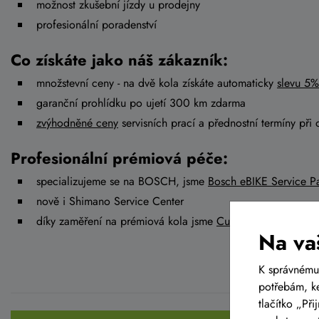
možnost zkušební jízdy u prodejny
profesionální poradenství
Co získáte jako náš zákazník:
množstevní ceny - na dvě kola získáte automaticky
slevu 5%
garanční prohlídku po ujetí 300 km zdarma
zvýhodněné ceny
servisních prací a přednostní termíny při 
Profesionální prémiová péče:
specializujeme se na BOSCH, jsme
Bosch eBIKE Service Pa
nově i Shimano Service Center
díky zaměření na prémiová kola jsme
Cube Premium Deale
Na va
K správnému
potřebám, ke
tlačítko „Př