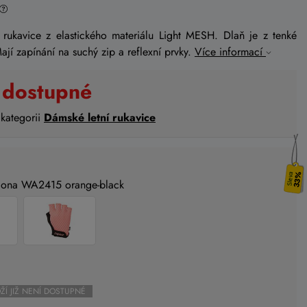
é rukavice z elastického materiálu Light MESH. Dlaň je z tenké
ají zapínání na suchý zip a reflexní prvky.
Více informací
 dostupné
 kategorii
Dámské letní rukavice
33%
aiona WA2415 orange-black
ŽÍ JIŽ NENÍ DOSTUPNÉ