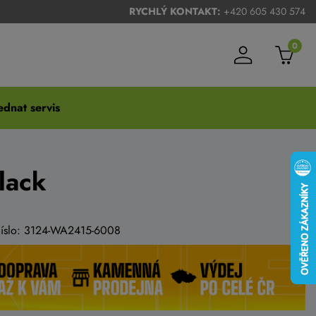
RYCHLÝ KONTAKT:
+420 605 430 574
0
dnat servis
lack
 číslo: 3124-WA2415-6008