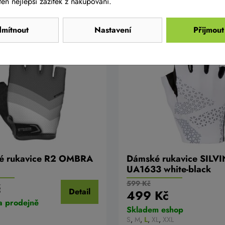
en nejlepší zážitek z nakupování.
mítnout
Nastavení
Přijmout
AKCE -17%
cké rukavice R2 OMBRA
Dámské rukavice SILVI
UA1633 white-black
599 Kč
č
Detail
499 Kč
a prodejně
Skladem eshop
S
,
M
,
L
,
XL
,
XXL