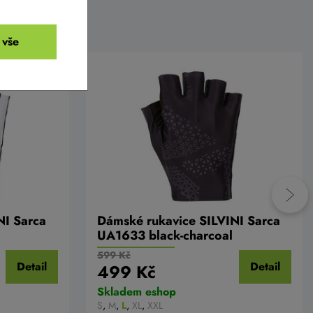
 vše
NI Sarca
Dámské rukavice SILVINI Sarca
UA1633 black-charcoal
599 Kč
Detail
Detail
499 Kč
Skladem eshop
S
,
M
,
L
,
XL
,
XXL