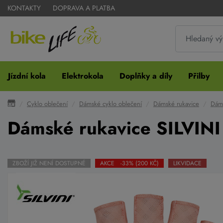
KONTAKTY
DOPRAVA A PLATBA
Jízdní kola
Elektrokola
Doplňky a díly
Přilby
Cyklo oblečení
Dámské cyklo oblečení
Dámské rukavice
Dáms
Dámské rukavice SILVIN
ZBOŽÍ JIŽ NENÍ DOSTUPNÉ
AKCE -33% (200 KČ)
LIKVIDACE