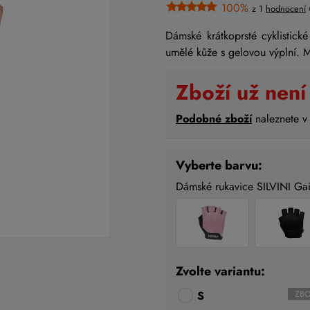
100%
z 1
hodnocení
Dámské krátkoprsté cyklistick
umělé kůže s gelovou výplní. M
Zboží už není
Podobné zboží
naleznete v
Vyberte barvu:
Dámské rukavice SILVINI G
Zvolte variantu:
S
ZBO