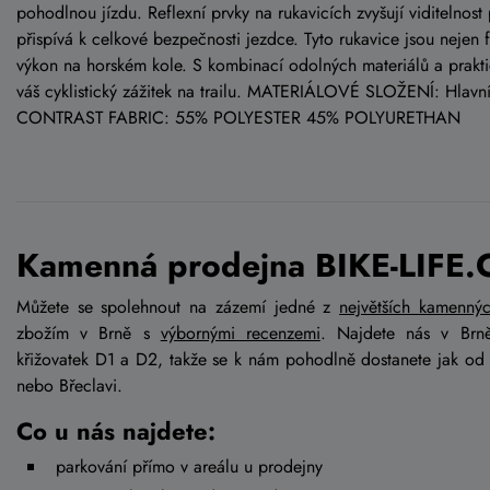
pohodlnou jízdu. Reflexní prvky na rukavicích zvyšují viditelnos
přispívá k celkové bezpečnosti jezdce. Tyto rukavice jsou nejen 
výkon na horském kole. S kombinací odolných materiálů a prakt
váš cyklistický zážitek na trailu. MATERIÁLOVÉ SLOŽENÍ: H
CONTRAST FABRIC: 55% POLYESTER 45% POLYURETHAN
Kamenná prodejna BIKE-LIFE.
Můžete se spolehnout na zázemí jedné z
největších kamenný
zbožím v Brně s
výbornými recenzemi
. Najdete nás v Brn
křižovatek D1 a D2, takže se k nám pohodlně dostanete jak od
nebo Břeclavi.
Co u nás najdete:
parkování přímo v areálu u prodejny