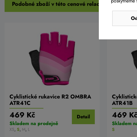
poskytneme t
Podobné zboží v této cenové relaci
Od
Cyklistické rukavice R2 OMBRA
Cyklisti
ATR41C
ATR41B
469 Kč
469 K
Detail
Skladem na prodejně
Skladem n
XS
,
S
,
M
,
L
S