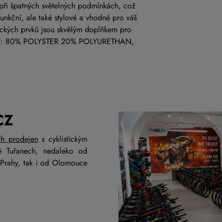
t při špatných světelných podmínkách, což
funkční, ale také stylové a vhodné pro váš
ických prvků jsou skvělým doplňkem pro
lavní: 80% POLYSTER 20% POLYURETHAN,
CZ
ch prodejen
s cyklistickým
ě Tuřanech, nedaleko od
 Prahy, tak i od Olomouce