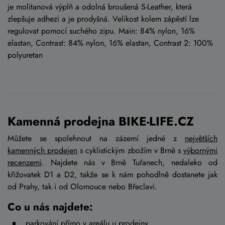
je molitanová výplň a odolná broušená S-Leather, která
zlepšuje adhezi a je prodyšná. Velikost kolem zápěstí lze
regulovat pomocí suchého zipu. Main: 84% nylon, 16%
elastan, Contrast: 84% nylon, 16% elastan, Contrast 2: 100%
polyuretan
Kamenná prodejna BIKE-LIFE.CZ
Můžete se spolehnout na zázemí jedné z
největších
kamenných prodejen
s cyklistickým zbožím v Brně s
výbornými
recenzemi
. Najdete nás v Brně Tuřanech, nedaleko od
křižovatek D1 a D2, takže se k nám pohodlně dostanete jak
od Prahy, tak i od Olomouce nebo Břeclavi.
Co u nás najdete:
parkování přímo v areálu u prodejny