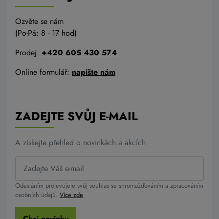
Ozvěte se nám
(Po-Pá: 8 - 17 hod)
Prodej:
+420 605 430 574
Online formulář:
napište nám
ZADEJTE SVŮJ E-MAIL
A získejte přehled o novinkách a akcích
Odesláním projevujete svůj souhlas se shromažďováním a zpracováním
osobních údajů.
Více zde
Chci novinky