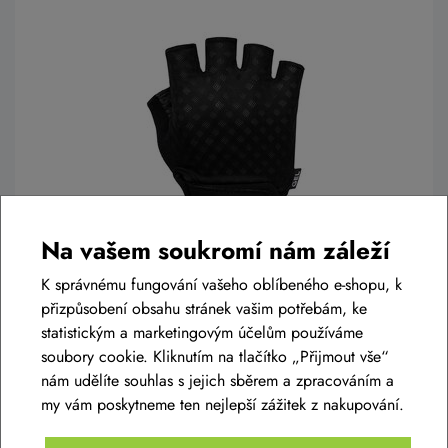
Na vašem soukromí nám záleží
Dámské rukavice SILVINI Gaiona WA2415
black
K správnému fungování vašeho oblíbeného e-shopu, k
přizpůsobení obsahu stránek vašim potřebám, ke
599 Kč
statistickým a marketingovým účelům používáme
Skladem eshop
soubory cookie. Kliknutím na tlačítko „Přijmout vše“
S
,
M
,
L
nám udělíte souhlas s jejich sběrem a zpracováním a
my vám poskytneme ten nejlepší zážitek z nakupování.
Detail