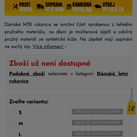
Dámské MTB rukavice se svrchní částí vyrobenou z lehkého
pružného materiálu, na dlani je molitanová výplň a odolný
pružný materiál ze syntetické kůže. Na zápěstí mají zapínání
na suchý zip.
Více informací
Zboží už není dostupné
Podobné zboží
naleznete v kategorii
Dámské letní
rukavice
Zvolte variantu:
9%
S
ZBOŽÍ JIŽ NENÍ DOSTUPNÉ
M
ZBOŽÍ JIŽ NENÍ DOSTUPNÉ
L
ZBOŽÍ JIŽ NENÍ DOSTUPNÉ