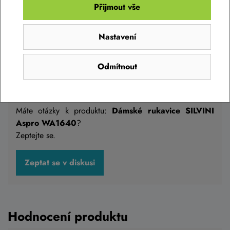
Přijmout vše
Nastavení
Odmítnout
Diskuse k produktu
(0)
Máte otázky k produktu:
Dámské rukavice SILVINI
Aspro WA1640
?
Zeptejte se.
Zeptat se v diskusi
Hodnocení produktu