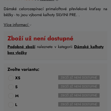
Dámské celorozepínací primaloftové převlekové kraťasy na
běžky - to jsou výborné kalhoty SILVINI PRE. .
Více informací
Zboží už není dostupné
Podobné zboží
naleznete v kategorii
Dámské kalhoty
bez vložky
Zvolte variantu:
XS
ZBOŽÍ JIŽ NENÍ DOSTUPNÉ
S
ZBOŽÍ JIŽ NENÍ DOSTUPNÉ
M
ZBOŽÍ JIŽ NENÍ DOSTUPNÉ
L
ZBOŽÍ JIŽ NENÍ DOSTUPNÉ