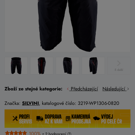
5 další
Zboží ze stejné kategorie:
Předcházející
Následující
Značka:
SILVINI
, katalogové číslo: 3219-WP1306-0820
100%
z 2
hodnocení