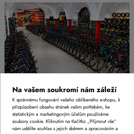
Na vašem soukromí nám záleží
K správnému fungování vašeho oblíbeného e-shopu, k
přizpůsobení obsahu stránek vašim potřebám, ke
statistickým a marketingovým účelům používáme
Podobné zboží v této cenové relaci
soubory cookie. Kliknutím na tlačítko „Přijmout vše“
nám udělíte souhlas s jejich sběrem a zpracováním a