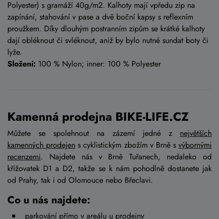
Polyester) s gramáží 40g/m2. Kalhoty mají vpředu zip na
zapínání, stahování v pase a dvě boční kapsy s reflexním
proužkem. Díky dlouhým postranním zipům se krátké kalhoty
dají obléknout či svléknout, aniž by bylo nutné sundat boty či
lyže.
Složení:
100 % Nylon; inner: 100 % Polyester
Kamenná prodejna BIKE-LIFE.CZ
Můžete se spolehnout na zázemí jedné z
největších
kamenných prodejen
s cyklistickým zbožím v Brně s
výbornými
recenzemi
. Najdete nás v Brně Tuřanech, nedaleko od
křižovatek D1 a D2, takže se k nám pohodlně dostanete jak
od Prahy, tak i od Olomouce nebo Břeclavi.
Co u nás najdete:
parkování přímo v areálu u prodejny