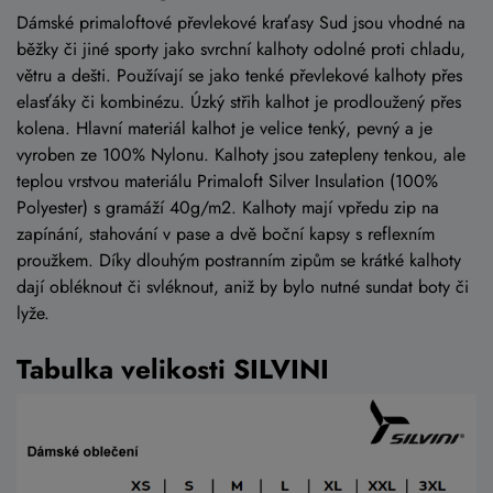
Dámské primaloftové převlekové kraťasy Sud jsou vhodné na
běžky či jiné sporty jako svrchní kalhoty odolné proti chladu,
větru a dešti. Používají se jako tenké převlekové kalhoty přes
elasťáky či kombinézu. Úzký střih kalhot je prodloužený přes
kolena. Hlavní materiál kalhot je velice tenký, pevný a je
vyroben ze 100% Nylonu. Kalhoty jsou zatepleny tenkou, ale
teplou vrstvou materiálu Primaloft Silver Insulation (100%
Polyester) s gramáží 40g/m2. Kalhoty mají vpředu zip na
zapínání, stahování v pase a dvě boční kapsy s reflexním
proužkem. Díky dlouhým postranním zipům se krátké kalhoty
dají obléknout či svléknout, aniž by bylo nutné sundat boty či
lyže.
Tabulka velikosti SILVINI