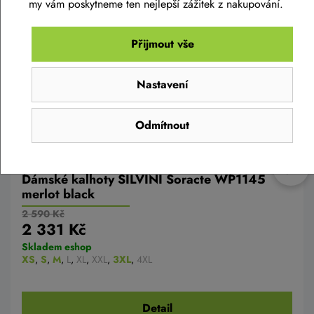
my vám poskytneme ten nejlepší zážitek z nakupování.
AKCE -10%
Přijmout vše
Nastavení
Odmítnout
Dámské kalhoty SILVINI Soracte WP1145
merlot black
2 590 Kč
2 331 Kč
Skladem eshop
XS
,
S
,
M
,
L
,
XL
,
XXL
,
3XL
,
4XL
Detail