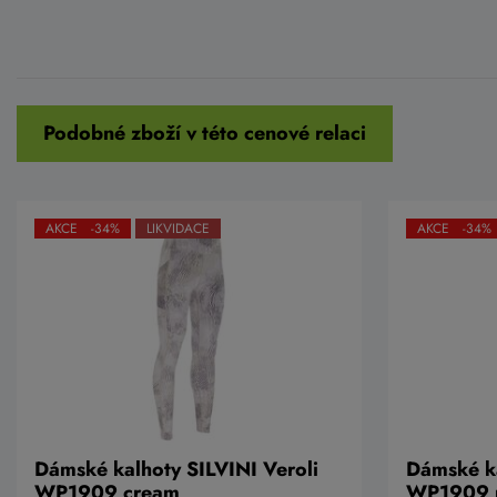
Podobné zboží v této cenové relaci
AKCE -34%
LIKVIDACE
AKCE -34%
Dámské kalhoty SILVINI Veroli
Dámské ka
WP1909 cream
WP1909 