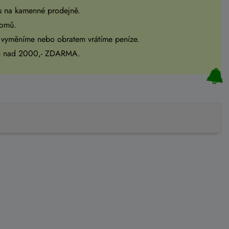
s na kamenné prodejně.
domů.
 vyměníme nebo obratem vrátíme peníze.
pu nad 2000,- ZDARMA.