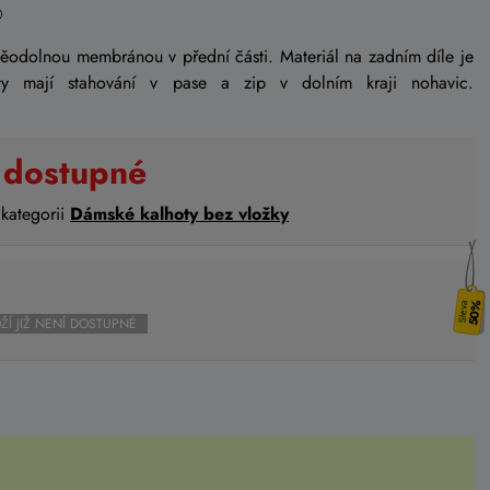
děodolnou membránou v přední části. Materiál na zadním díle je
oty mají stahování v pase a zip v dolním kraji nohavic.
 dostupné
 kategorii
Dámské kalhoty bez vložky
50%
ŽÍ JIŽ NENÍ DOSTUPNÉ