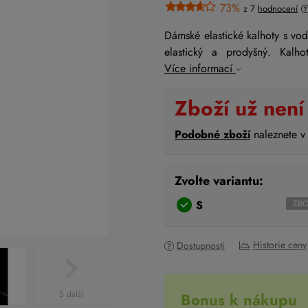
73%
z 7
hodnocení
Dámské elastické kalhoty s vo
elastický a prodyšný. Kalh
Více informací
Zboží už není
Podobné zboží
naleznete v
Zvolte variantu:
S
ZBO
Historie ceny
Dostupnosti
5 další
Bonus k nákupu