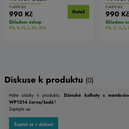
1 499 Kč
1 499 Kč
Detail
990 Kč
990 K
Skladem eshop
Skladem e
XS
,
S
,
M
,
L
,
XL
,
XXL
XS
,
S
,
M
,
L
,
Diskuse k produktu
(0)
Máte otázky k produktu:
Dámské kalhoty s membrán
WP1314 černo/šedá
?
Zeptejte se.
Zeptat se v diskusi