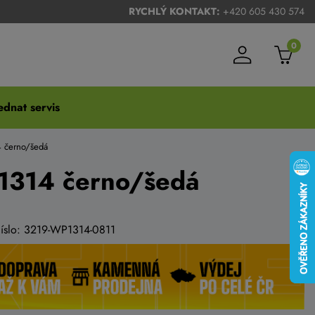
RYCHLÝ KONTAKT:
+420 605 430 574
0
dnat servis
 černo/šedá
1314 černo/šedá
číslo: 3219-WP1314-0811