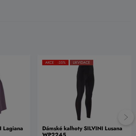
AKCE -35%
LIKVIDACE
I Lagiana
Dámské kalhoty SILVINI Lusana
WP2245