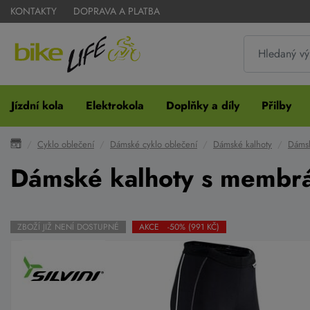
KONTAKTY
DOPRAVA A PLATBA
Jízdní kola
Elektrokola
Doplňky a díly
Přilby
Cyklo oblečení
Dámské cyklo oblečení
Dámské kalhoty
Dámsk
Dámské kalhoty s membr
ZBOŽÍ JIŽ NENÍ DOSTUPNÉ
AKCE -50% (991 KČ)