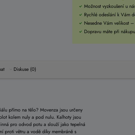
Možnost vyzkoušení u ná
Rychlé odeslání k Vám 
Nesedne Vám velikost –
Dopravu máte při náku
mat
Diskuse (0)
riálu přímo na tělo? Movenza jsou určeny
eplot kolem nuly a pod nulu. Kalhoty jsou
činná pro odvod potu a slouží jako tepelná
ání proti větru a vodě díky membráně s