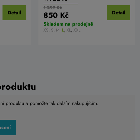
1 299 Kč
Detail
Detail
850 Kč
Skladem na prodejně
XS
,
S
,
M
,
L
,
XL
,
XXL
produktu
ení produktu a pomožte tak dalším nakupujícím.
ocení