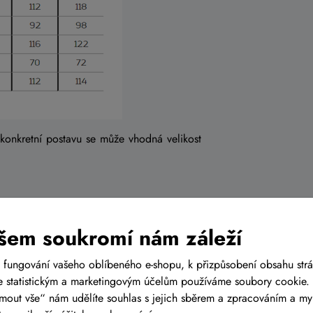
 konkretní postavu se může vhodná velikost
šem soukromí nám záleží
CZ
 fungování vašeho oblíbeného e-shopu, k přizpůsobení obsahu str
ch prodejen
s cyklistickým
 statistickým a marketingovým účelům používáme soubory cookie. 
ě Tuřanech, nedaleko od
ijmout vše“ nám udělíte souhlas s jejich sběrem a zpracováním a m
 Prahy, tak i od Olomouce