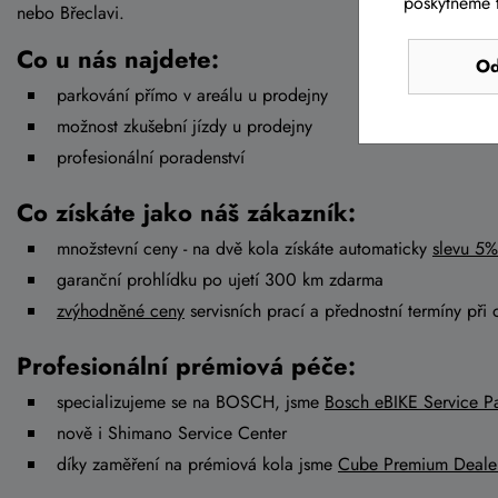
poskytneme t
nebo Břeclavi.
Co u nás najdete:
Od
parkování přímo v areálu u prodejny
možnost zkušební jízdy u prodejny
profesionální poradenství
Co získáte jako náš zákazník:
množstevní ceny - na dvě kola získáte automaticky
slevu 5%
garanční prohlídku po ujetí 300 km zdarma
zvýhodněné ceny
servisních prací a přednostní termíny při 
Profesionální prémiová péče:
specializujeme se na BOSCH, jsme
Bosch eBIKE Service Pa
nově i Shimano Service Center
díky zaměření na prémiová kola jsme
Cube Premium Deale