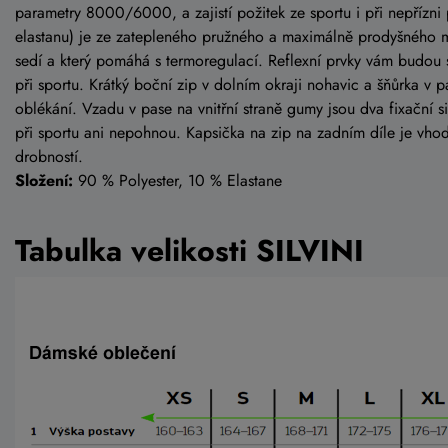
parametry 8000/6000, a zajistí požitek ze sportu i při nepřízn
elastanu) je ze zatepleného pružného a maximálně prodyšného ma
sedí a který pomáhá s termoregulací. Reflexní prvky vám budou sl
při sportu. Krátký boční zip v dolním okraji nohavic a šňůrka v pa
oblékání. Vzadu v pase na vnitřní straně gumy jsou dva fixační s
při sportu ani nepohnou. Kapsička na zip na zadním díle je vho
drobností.
Složení:
90 % Polyester, 10 % Elastane
Tabulka velikosti SILVINI