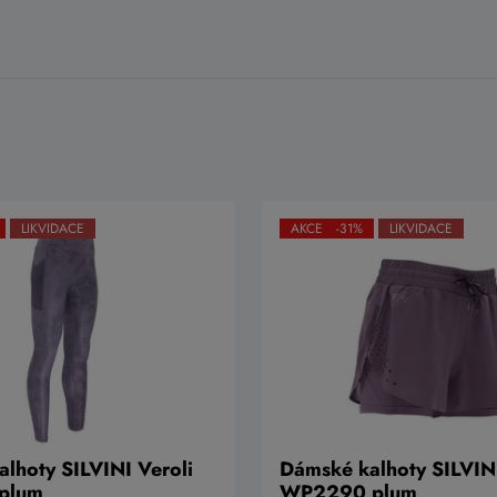
LIKVIDACE
AKCE -31%
LIKVIDACE
lhoty SILVINI Veroli
Dámské kalhoty SILVIN
plum
WP2290 plum