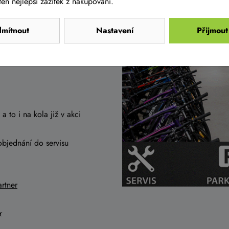
en nejlepší zážitek z nakupování.
mítnout
Nastavení
Přijmout
a to i na kola již v akci
objednání do servisu
rtner
r