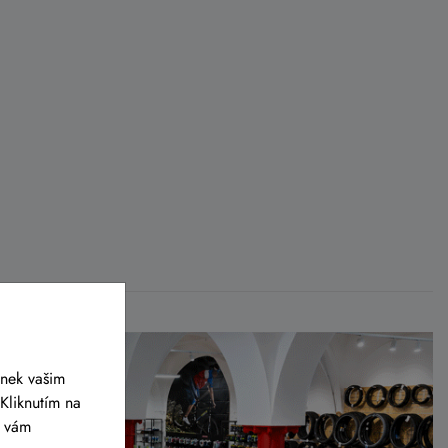
ánek vašim
Kliknutím na
y vám