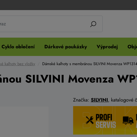
Cyklo oblečení
Dárkové poukázky
Výprodej
Obje
é kalhoty bez vložky
Dámské kalhoty s membránou SILVINI Movenza WP1314
ánou SILVINI Movenza WP
Značka:
SILVINI
, katalogové 