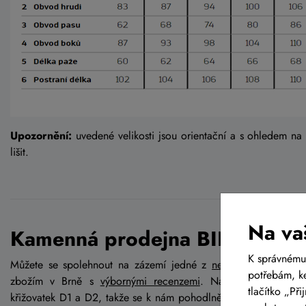
Upozornění:
uvedené velikosti jsou orientační a s ohledem na
lišit.
Na va
Kamenná prodejna BIKE-LIFE.
K správnému
Můžete se spolehnout na zázemí jedné z
největších kamenný
potřebám, ke
zbožím v Brně s
výbornými recenzemi
. Najdete nás v Brn
tlačítko „Př
křižovatek D1 a D2, takže se k nám pohodlně dostanete jak od