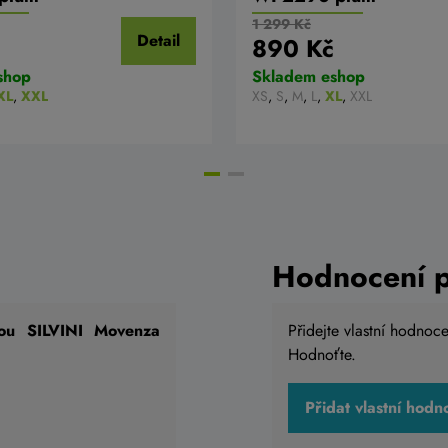
1 299 Kč
Detail
č
890 Kč
shop
Skladem eshop
XL
,
XXL
XS
,
S
,
M
,
L
,
XL
,
XXL
Hodnocení 
ou SILVINI Movenza
Přidejte vlastní hodnoc
Hodnoťte.
Přidat vlastní hodn