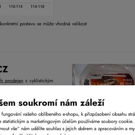
 konkretní postavu se může vhodná velikost
CZ
ch prodejen
s cyklistickým
ě Tuřanech, nedaleko od
 Prahy, tak i od Olomouce
šem soukromí nám záleží
 fungování vašeho oblíbeného e-shopu, k přizpůsobení obsahu str
 statistickým a marketingovým účelům používáme soubory cookie. 
ijmout vše“ nám udělíte souhlas s jejich sběrem a zpracováním a m