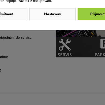
en nejlepší zážitek z nakupování.
mítnout
Nastavení
Přijmout
a to i na kola již v akci
objednání do servisu
rtner
r