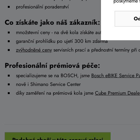
poskytneme t
profesionální poradenství
Od
Co získáte jako náš zákazník:
množstevní ceny - na dvě kola získáte automaticky
slevu 5%
garanční prohlídku po ujetí 300 km zdarma
zvýhodněné ceny
servisních prací a přednostní termíny při 
Profesionální prémiová péče:
specializujeme se na BOSCH, jsme
Bosch eBIKE Service Pa
nově i Shimano Service Center
díky zaměření na prémiová kola jsme
Cube Premium Deale
Podobné zboží v této cenové relaci