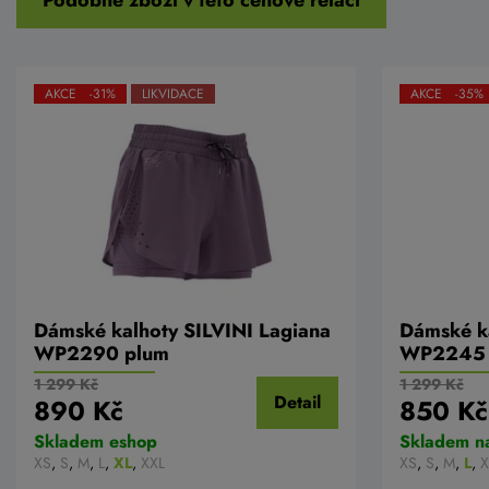
AKCE -31%
LIKVIDACE
AKCE -35%
Dámské kalhoty SILVINI Lagiana
Dámské ka
WP2290 plum
WP2245
1 299 Kč
1 299 Kč
Detail
890 Kč
850 Kč
Skladem eshop
Skladem n
XS
,
S
,
M
,
L
,
XL
,
XXL
XS
,
S
,
M
,
L
,
X