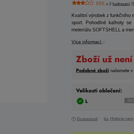
55%
z 2
hodnocení
Kvalitní výrobek z funkčního 
sport. Pohodlné kalhoty se
meteriálu SOFTSHELL a me
Více informací
Zboží už není
Podobné zboží
naleznete v
Velikosti oblečení:
L
ZBO
Historie ceny
Dostupnosti