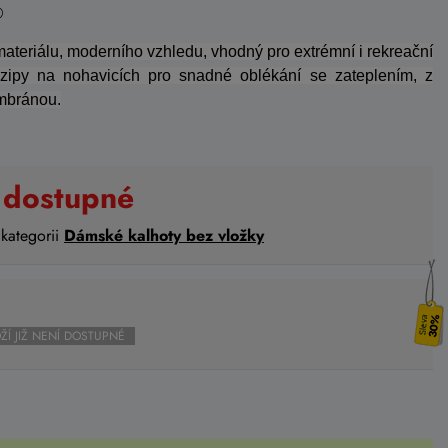
materiálu, moderního vzhledu, vhodný pro extrémní i rekreační
 zipy na nohavicích pro snadné oblékání se zateplením, z
mbránou.
 dostupné
 kategorii
Dámské kalhoty bez vložky
30%
ŽÍ JIŽ NENÍ DOSTUPNÉ