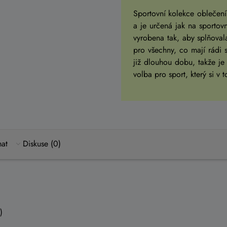
Sportovní kolekce oblečení
a je určená jak na sportovní
vyrobena tak, aby splňoval
pro všechny, co mají rádi 
již dlouhou dobu, takže je
volba pro sport, který si v 
mat
Diskuse (0)
)