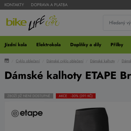
KONTAKTY
DOPRAVA A PLATBA
Jízdní kola
Elektrokola
Doplňky a díly
Přilby
Cyklo oblečení
Dámské cyklo oblečení
Dámské kalhoty
Dámsk
Dámské kalhoty ETAPE Br
ZBOŽÍ JIŽ NENÍ DOSTUPNÉ
AKCE -30% (391 KČ)