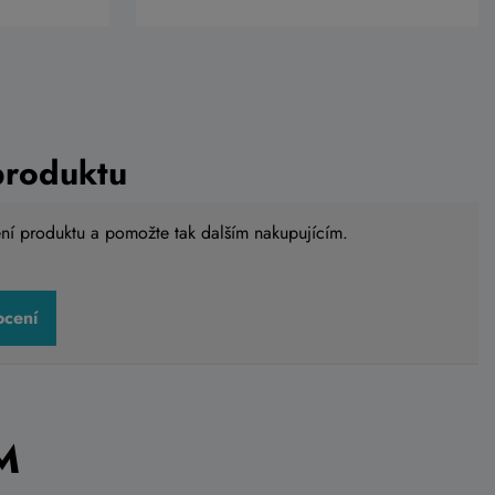
produktu
ení produktu a pomožte tak dalším nakupujícím.
ocení
M