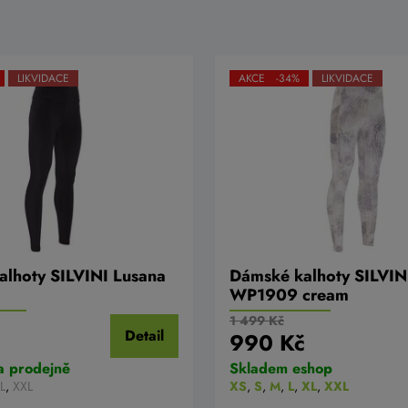
LIKVIDACE
AKCE -34%
LIKVIDACE
lhoty SILVINI Lusana
Dámské kalhoty SILVINI
WP1909 cream
1 499 Kč
Detail
990 Kč
a prodejně
Skladem eshop
L
,
XXL
XS
,
S
,
M
,
L
,
XL
,
XXL