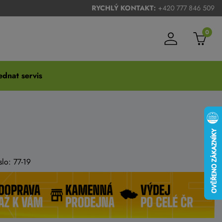
RYCHLÝ KONTAKT:
+420 777 846 509
0
dnat servis
slo: 77-19