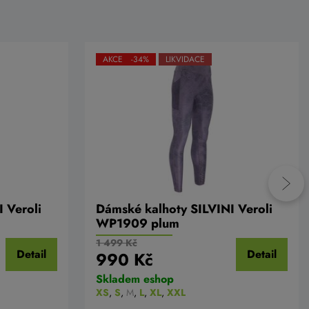
AKCE -34%
LIKVIDACE
 Veroli
Dámské kalhoty SILVINI Veroli
WP1909 plum
1 499 Kč
Detail
Detail
990 Kč
Skladem eshop
XS
,
S
,
M
,
L
,
XL
,
XXL