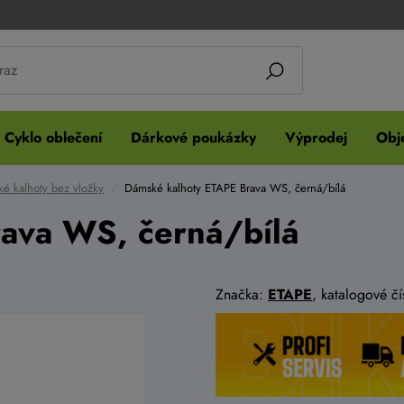
Cyklo oblečení
Dárkové poukázky
Výprodej
Obje
é kalhoty bez vložky
Dámské kalhoty ETAPE Brava WS, černá/bílá
ava WS, černá/bílá
Značka:
ETAPE
, katalogové čí