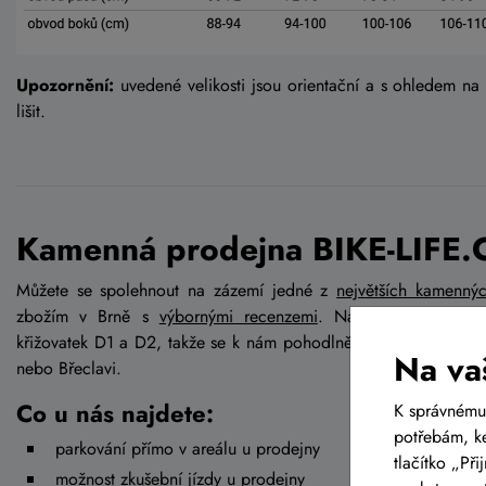
Upozornění:
uvedené velikosti jsou orientační a s ohledem na
lišit.
Kamenná prodejna BIKE-LIFE.
Můžete se spolehnout na zázemí jedné z
největších kamenný
zbožím v Brně s
výbornými recenzemi
. Najdete nás v Brn
křižovatek D1 a D2, takže se k nám pohodlně dostanete jak od
Na va
nebo Břeclavi.
Co u nás najdete:
K správnému
potřebám, ke
parkování přímo v areálu u prodejny
tlačítko „Př
možnost zkušební jízdy u prodejny