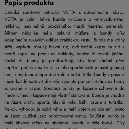
Popis produktu
Dámská sportovní větrovka VETTA s odepínacími rukávy.
VETTA je velmi lehká bunda vyrobená z větruvzdorného,
lehkého, maximálně prodyšného, hustě tkaného materiálu.
Během několika málo sekund můžete z bundy díky
odepínacím rukávům udělat praktickou vestu. Bunda má volný
střih, vepředu dlouhý hlavní zip, dvě boční kapsy na zip a
menší kapsu na prsou na doklady, peníze či cokoli jiného.
Zadní díl bundy je prodloužený, aby lépe chránil před
nepřízní počasí i na kole, na jeho spodní části je našit gumový
lem, který bundu lépe drží kolem boků. Šířku bundy v pase si
může každý nastavit dle svých pocitů pomocí stahovací brzdy
schované v kapse. Součástí bundy je kapuce schovaná do
límce. Límec i kapuce mají vlastní stahování. Bunda je vhodná
na různé druhy sportů, hlavně kolo, běh, brusle a turistiku.
Velkou výhodou je nízká váha a malý objem po sbalení, proto
se často využívá jako pohotovostní vrstva. Součástí bundy je
malý látkový sáček na sbalenou bundu v téže barvě. Díky