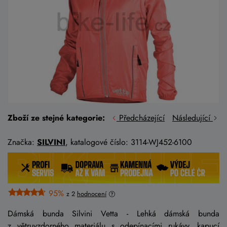
Zboží ze stejné kategorie:
Předcházející
Následující
Značka:
SILVINI
, katalogové číslo: 3114-WJ452-6100
95%
z 2
hodnocení
Dámská bunda Silvini Vetta - Lehká dámská bunda
z větruvzdorného materiálu s odepínacími rukávy, kapucí