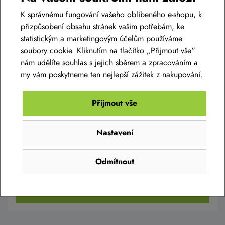
K správnému fungování vašeho oblíbeného e-shopu, k
přizpůsobení obsahu stránek vašim potřebám, ke
statistickým a marketingovým účelům používáme
soubory cookie. Kliknutím na tlačítko „Přijmout vše“
nám udělíte souhlas s jejich sběrem a zpracováním a
my vám poskytneme ten nejlepší zážitek z nakupování.
Dámské triko SILVINI Bellanta WD2248 neon
Přijmout vše
899 Kč
Nastavení
590 Kč
Skladem eshop
XS
,
S
,
M
,
L
,
XL
,
XXL
Odmítnout
Detail