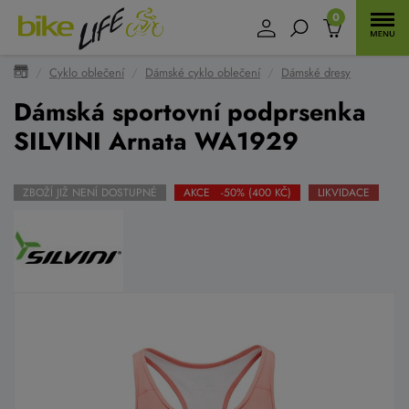
0
Cyklo oblečení
Dámské cyklo oblečení
Dámské dresy
Dámská sportovní podprsenka
SILVINI Arnata WA1929
ZBOŽÍ JIŽ NENÍ DOSTUPNÉ
AKCE -50% (400 KČ)
LIKVIDACE