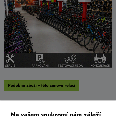
Podobné zboží v této cenové relaci
AKCE -34%
LIKVIDACE
Na vašem soukromí nám záleží