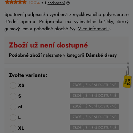
100%
z 1
hodnocení
Sportovní podprsenka vyrobená z reycklovaného polyesteru se
střední oporou. Podprsenka má vyjímatelné košíčky, široký
gumový lem a pohodlné ploché švy.
Více informací
Zboží už není dostupné
Podobné zboží
naleznete v kategorii
Dámské dresy
Zvolte variantu:
50%
XS
ZBOŽÍ JIŽ NENÍ DOSTUPNÉ
S
ZBOŽÍ JIŽ NENÍ DOSTUPNÉ
M
ZBOŽÍ JIŽ NENÍ DOSTUPNÉ
L
ZBOŽÍ JIŽ NENÍ DOSTUPNÉ
XL
ZBOŽÍ JIŽ NENÍ DOSTUPNÉ