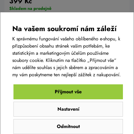
399 Kč
Skladem na prodejně
Na vašem soukromí nám záleží
K správnému fungování vašeho oblíbeného e-shopu, k
Do košíku
přizpůsobení obsahu stránek vašim potřebám, ke
statistickým a marketingovým účelům používáme
soubory cookie. Kliknutím na tlačítko „Přijmout vše“
nám udělíte souhlas s jejich sběrem a zpracováním a
my vám poskytneme ten nejlepší zážitek z nakupování.
Diskuse k produktu
(0)
Přijmout vše
Máte otázky k produktu:
Cyklistická helma Rudy
Nastavení
Project VENGER černo/zlatá
?
Zeptejte se.
Odmítnout