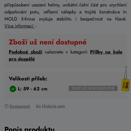
přizpůsobení usazení helmy, unikátní čelní část pro urychlení
odpařování potu, reflexní nálepky a trojitá konstrukce In
MOLD X-Kross zvyšuje stabilitu i bezpečnost na hlavě.
Více informací
Zboží už není dostupné
Podobné zboží
naleznete v kategorii
Přilby na kolo
pro dospělé
Velikosti přileb:
20%
L: 59 - 62 cm
ZBOŽÍ JIŽ NENÍ DOSTUPNÉ
Historie ceny
Dostupnosti
Popis produktu