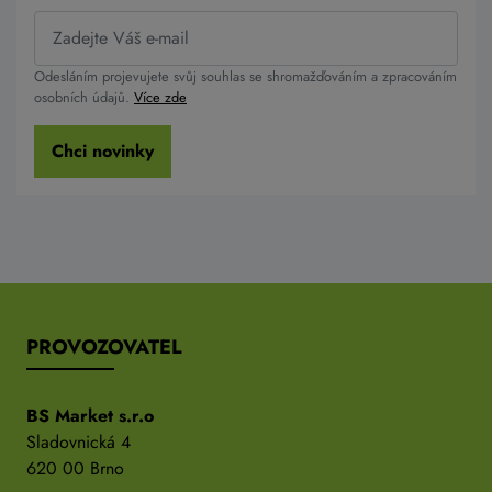
Odesláním projevujete svůj souhlas se shromažďováním a zpracováním
osobních údajů.
Více zde
Chci novinky
PROVOZOVATEL
BS Market s.r.o
Sladovnická 4
620 00 Brno