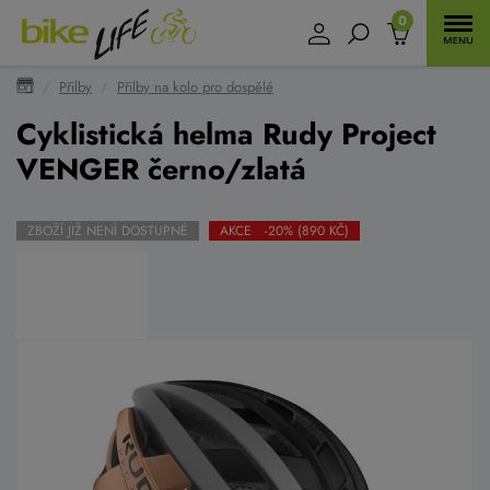
0
Přilby
Přilby na kolo pro dospělé
Cyklistická helma Rudy Project
VENGER černo/zlatá
ZBOŽÍ JIŽ NENÍ DOSTUPNÉ
AKCE -20% (890 KČ)