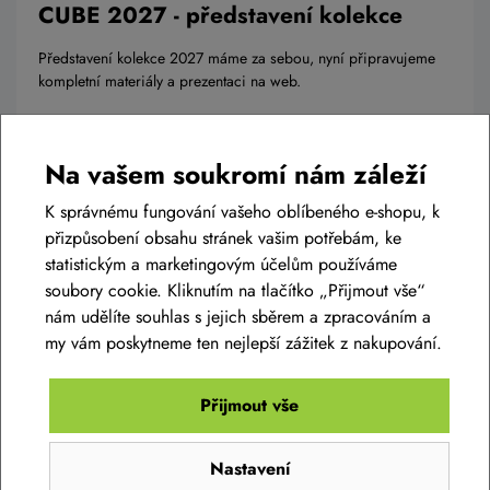
CUBE 2027 - představení kolekce
Představení kolekce 2027 máme za sebou, nyní připravujeme
kompletní materiály a prezentaci na web.
Číst článek
Na vašem soukromí nám záleží
K správnému fungování vašeho oblíbeného e-shopu, k
přizpůsobení obsahu stránek vašim potřebám, ke
statistickým a marketingovým účelům používáme
soubory cookie. Kliknutím na tlačítko „Přijmout vše“
nám udělíte souhlas s jejich sběrem a zpracováním a
my vám poskytneme ten nejlepší zážitek z nakupování.
Přijmout vše
Nastavení