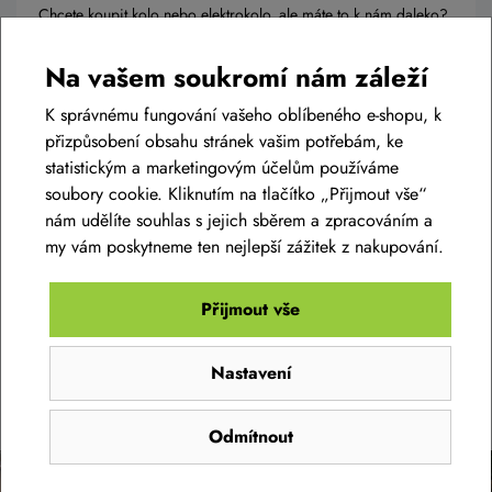
Chcete koupit kolo nebo elektrokolo, ale máte to k nám daleko?
Není problém, kolo vám můžeme poslat přímo domů, ale
můžete využít našich rozšířených služeb a využít jedno z našich
Na vašem soukromí nám záleží
mnoha prověřených výdejních míst, kde vám kolo předají
kompletně připravené a můžete se na ně obrátit i ohledně
K správnému fungování vašeho oblíbeného e-shopu, k
servisu.
přizpůsobení obsahu stránek vašim potřebám, ke
statistickým a marketingovým účelům používáme
soubory cookie. Kliknutím na tlačítko „Přijmout vše“
Číst článek
nám udělíte souhlas s jejich sběrem a zpracováním a
my vám poskytneme ten nejlepší zážitek z nakupování.
Přijmout vše
SLEDUJTE NÁŠ INSTAGRAM
Nastavení
@bikelife.cz
Odmítnout