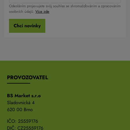
Odesláním projevujete svůj souhlas se shromažďováním a zpracováním
osobních údajů.
Více zde
Chci novinky
PROVOZOVATEL
BS Market s.r.o
Sladovnická 4
620 00 Brno
IČO: 25559176
DIČ: CZ25559176