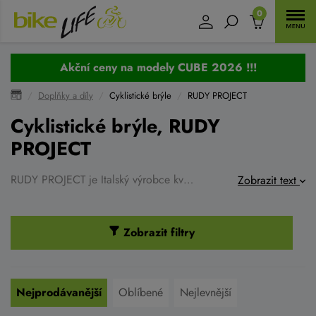
0
Akční ceny na modely CUBE 2026 !!!
Doplňky a díly
Cyklistické brýle
RUDY PROJECT
Cyklistické brýle, RUDY
PROJECT
RUDY PROJECT je Italský výrobce kvalitních sportovních brýlí s použitím těch najkvalitnějších čoček a materiálů. Brýle v perfektním designu, výborně sedí na obličeji, jednoduchá montáž.
Zobrazit text
Zobrazit filtry
Nejprodávanější
Oblíbené
Nejlevnější