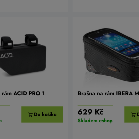
a rám ACID PRO 1
Brašna na rám IBERA M
č
629 Kč
Do košíku
a
Skladem eshop