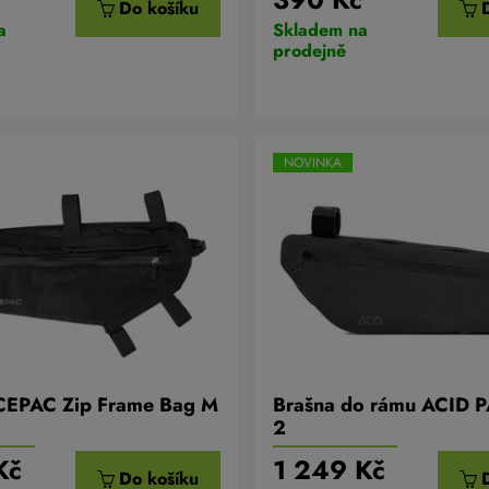
Do košíku
a
Skladem na
prodejně
NOVINKA
CEPAC Zip Frame Bag M
Brašna do rámu ACID 
2
Kč
1 249 Kč
Do košíku