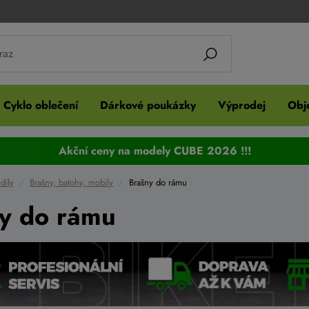
Cyklo oblečení
Dárkové poukázky
Výprodej
Obje
Akční ceny na modely CUBE 2026 !!!
díly
Brašny, batohy, mobily
Brašny do rámu
y do rámu