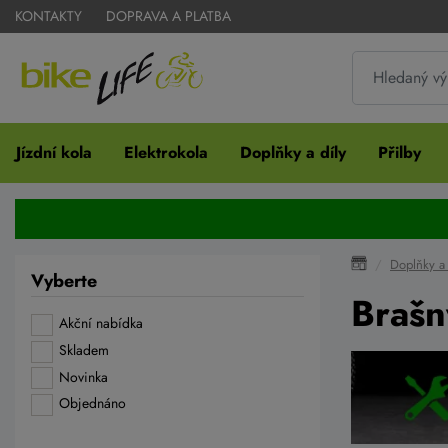
KONTAKTY
DOPRAVA A PLATBA
Jízdní kola
Elektrokola
Doplňky a díly
Přilby
Doplňky a 
Vyberte
Brašn
Akční nabídka
Skladem
Novinka
Objednáno