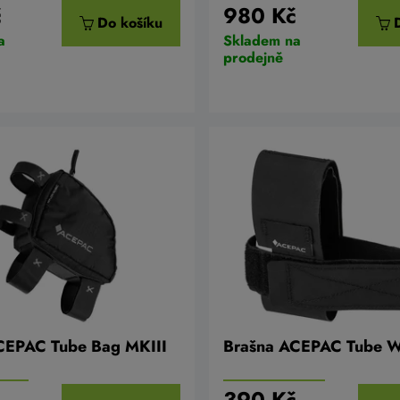
č
980 Kč
Do košíku
a
Skladem na
prodejně
CEPAC Tube Bag MKIII
Brašna ACEPAC Tube W
č
390 Kč