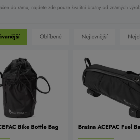
rašen do rámu, najdete zde pouze kvalitní brašny od známých výr
vanější
Oblíbené
Nejlevnější
Nejd
CEPAC Bike Bottle Bag
Brašna ACEPAC Fuel Ba