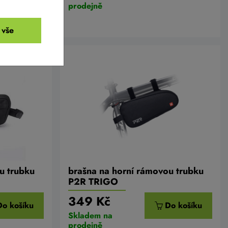
prodejně
 vše
u trubku
brašna na horní rámovou trubku
P2R TRIGO
349 Kč
Do košíku
Do košíku
Skladem na
prodejně