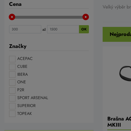
Cena
Velký výběr b
až
OK
Nejprodá
Značky
ACEPAC
CUBE
IBERA
ONE
P2R
SPORT ARSENAL
SUPERIOR
TOPEAK
Brašna A
MKIII