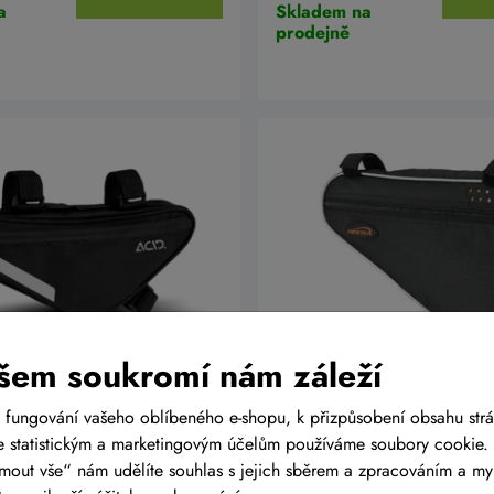
a
Skladem na
prodejně
šem soukromí nám záleží
o rámu ACID CMPT 1
Brašna do rámu IBERA 
IB-FB1 velikost L
 fungování vašeho oblíbeného e-shopu, k přizpůsobení obsahu str
 statistickým a marketingovým účelům používáme soubory cookie. 
č
499 Kč
Do košíku
ijmout vše“ nám udělíte souhlas s jejich sběrem a zpracováním a m
a
Skladem na