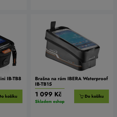
ini IB-TB8
Brašna na rám IBERA Waterproof
IB-TB15
1 099 Kč
Do košíku
Do košíku
Skladem eshop