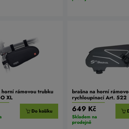
 horní rámovou trubku
brašna na horní rámovo
GO XL
rychloupínací Art. 522
649 Kč
Do košíku
a
Skladem na
prodejně