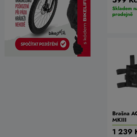
Skladem n
prodejně
Brašna A
MKIII
1 239 