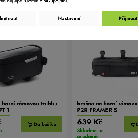
en nejlepší zážitek z nakupování.
prodejně
mítnout
Nastavení
Přijmout
 horní rámovou trubku
brašna na horní rámovo
PT 1
P2R FRAMER S
č
639 Kč
Do košíku
a
Skladem na
prodejně