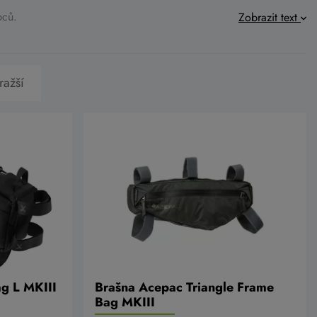
obců.
Zobrazit text
ražší
g L MKIII
Brašna Acepac Triangle Frame
Bag MKIII